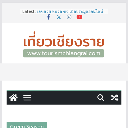
ททท.สำนักงานเชียงราย ชวนเที่ยว
Skip
Latest:
เชียงรายหน้าฝน ให้ชุ่มฉ่ำหัวใจไปกับ
to
“Feel All the Feelings” เที่ยวให้สนุก
content
เก็บแสตมป์ครบ แล้วรับของที่ระลึกสุด
พิเศษ! ทันที
เลขสวย หมวด ขจ เปิดประมูลออนไลน์
แล้ววันนี้ เลขเด่น เลขมงคล ความหมาย
ดีมีให้เลือกหลากหลายทั้ง 301 หมายเลข
3 พิกัด ที่เที่ยวชมงานเทศกาลโล้ชิงช้า
จ.เชียงราย ที่ไม่ควรพลาด!
12–16 ส.ค.นี้ เตรียมพบกับมหกรรมสุด
ยิ่งใหญ่แห่งปี “อุตสาหกรรมแฟร์ ล้านนา
ตะวันออก 2026”
ผู้ว่าฯ เชียงราย เยี่ยมชม “ป๊ะกาด Vol.2”
ยกระดับตลาดสด 100 ปี สู่พิพิธภัณฑ์
ศิลปะมีชีวิต หนุนเศรษฐกิจสร้างสรรค์
และการท่องเที่ยวของเมือง
Green Season