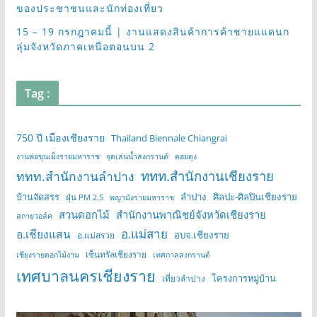
ของประชาชนและนักท่องเที่ยว
15 – 19 กรกฎาคมนี้ | งานแสดงสินค้าการค้าชายแแดนก
ลุ่มจังหวัดภาคเหนือตอนบน 2
Tag :
750 ปี เมืองเชียงราย
Thailand Biennale Chiangrai
งานพ่อขุนเม็งรายมหาราช
จุดเล่นน้ำสงกรานต์
ดอยตุง
ททท.สำนักงานเชียงราย
ททท.สำนักงานลำปาง
บ้านจัดสรร
ลำปาง
ศิลปะ-ศิลปินเชียงราย
ฝุ่น PM 2.5
พญามังรายมหาราช
สวนดอกไม้
สำนักงานพาณิชย์จังหวัดเชียงราย
สกายวอล์ค
อ.แม่สาย
อ.เชียงแสน
อบจ.เชียงราย
อ.แม่สรวย
เซ็นทรัลเชียงราย
เชียงรายดอกไม้งาม
เทศกาลสงกรานต์
เทศบาลนครเชียงราย
โครงการหมู่บ้าน
เที่ยวลำปาง