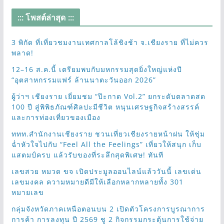
::: โพสต์ล่าสุด :::
3 พิกัด ที่เที่ยวชมงานเทศกาลโล้ชิงช้า จ.เชียงราย ที่ไม่ควร
พลาด!
12–16 ส.ค.นี้ เตรียมพบกับมหกรรมสุดยิ่งใหญ่แห่งปี
“อุตสาหกรรมแฟร์ ล้านนาตะวันออก 2026”
ผู้ว่าฯ เชียงราย เยี่ยมชม “ป๊ะกาด Vol.2” ยกระดับตลาดสด
100 ปี สู่พิพิธภัณฑ์ศิลปะมีชีวิต หนุนเศรษฐกิจสร้างสรรค์
และการท่องเที่ยวของเมือง
ททท.สำนักงานเชียงราย ชวนเที่ยวเชียงรายหน้าฝน ให้ชุ่ม
ฉ่ำหัวใจไปกับ “Feel All the Feelings” เที่ยวให้สนุก เก็บ
แสตมป์ครบ แล้วรับของที่ระลึกสุดพิเศษ! ทันที
เลขสวย หมวด ขจ เปิดประมูลออนไลน์แล้ววันนี้ เลขเด่น
เลขมงคล ความหมายดีมีให้เลือกหลากหลายทั้ง 301
หมายเลข
กลุ่มจังหวัดภาคเหนือตอนบน 2 เปิดตัวโครงการบูรณาการ
การค้า การลงทุน ปี 2569 ชู 2 กิจกรรมกระตุ้นการใช้จ่าย