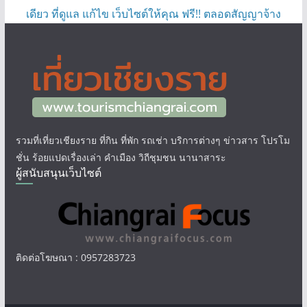
เดียว ที่ดูแล แก้ไข เว็บไซต์ให้คุณ ฟรี!! ตลอดสัญญาจ้าง
รวมที่เที่ยวเชียงราย ที่กิน ที่พัก รถเช่า บริการต่างๆ ข่าวสาร โปรโม
ชั่น ร้อยแปดเรื่องเล่า คำเมือง วิถีชุมชน นานาสาระ
ผู้สนับสนุนเว็บไซต์
ติดต่อโฆษณา : 0957283723