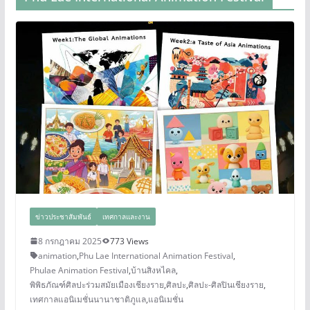
ข่าวประชาสัมพันธ์
เทศกาลและงาน
8 กรกฎาคม 2025
773 Views
animation
,
Phu Lae International Animation Festival
,
Phulae Animation Festival
,
บ้านสิงหไคล
,
พิพิธภัณฑ์ศิลปะร่วมสมัยเมืองเชียงราย
,
ศิลปะ
,
ศิลปะ-ศิลปินเชียงราย
,
เทศกาลแอนิเมชั่นนานาชาติภูแล
,
แอนิเมชั่น