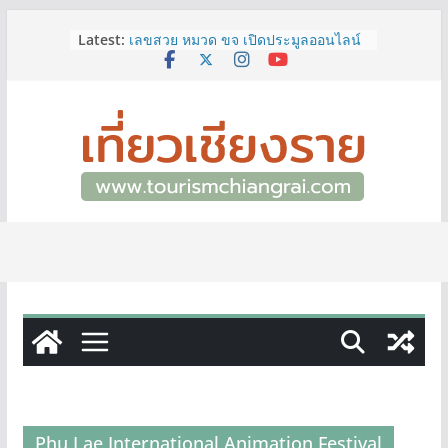
Skip
Latest:
เลขสวย หมวด ขจ เปิดประมูลออนไลน์
to
แล้ววันนี้ เลขเด่น เลขมงคล ความหมาย
content
ดีมีให้เลือกหลากหลายทั้ง 301 หมายเลข
3 พิกัด ที่เที่ยวชมงานเทศกาลโล้ชิงช้า
จ.เชียงราย ที่ไม่ควรพลาด!
12–16 ส.ค.นี้ เตรียมพบกับมหกรรมสุด
ยิ่งใหญ่แห่งปี “อุตสาหกรรมแฟร์ ล้านนา
ตะวันออก 2026”
ผู้ว่าฯ เชียงราย เยี่ยมชม “ป๊ะกาด Vol.2”
ยกระดับตลาดสด 100 ปี สู่พิพิธภัณฑ์
ศิลปะมีชีวิต หนุนเศรษฐกิจสร้างสรรค์
และการท่องเที่ยวของเมือง
ททท.สำนักงานเชียงราย ชวนเที่ยว
เชียงรายหน้าฝน ให้ชุ่มฉ่ำหัวใจไปกับ
“Feel All the Feelings” เที่ยวให้สนุก
เก็บแสตมป์ครบ แล้วรับของที่ระลึกสุด
พิเศษ! ทันที
Phu Lae International Animation Festival