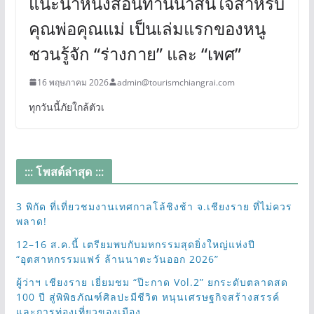
แนะนำหนังสือนิทานน่าสนใจสำหรับ
คุณพ่อคุณแม่ เป็นเล่มแรกของหนู
ชวนรู้จัก “ร่างกาย” และ “เพศ”
16 พฤษภาคม 2026
admin@tourismchiangrai.com
ทุกวันนี้ภัยใกล้ตัวเ
::: โพสต์ล่าสุด :::
3 พิกัด ที่เที่ยวชมงานเทศกาลโล้ชิงช้า จ.เชียงราย ที่ไม่ควร
พลาด!
12–16 ส.ค.นี้ เตรียมพบกับมหกรรมสุดยิ่งใหญ่แห่งปี
“อุตสาหกรรมแฟร์ ล้านนาตะวันออก 2026”
ผู้ว่าฯ เชียงราย เยี่ยมชม “ป๊ะกาด Vol.2” ยกระดับตลาดสด
100 ปี สู่พิพิธภัณฑ์ศิลปะมีชีวิต หนุนเศรษฐกิจสร้างสรรค์
และการท่องเที่ยวของเมือง