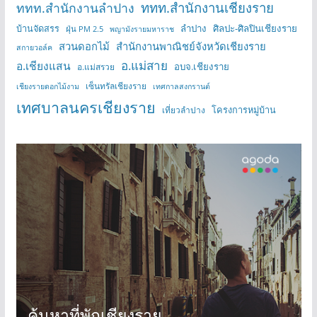
ททท.สำนักงานเชียงราย
ททท.สำนักงานลำปาง
บ้านจัดสรร
ลำปาง
ศิลปะ-ศิลปินเชียงราย
ฝุ่น PM 2.5
พญามังรายมหาราช
สวนดอกไม้
สำนักงานพาณิชย์จังหวัดเชียงราย
สกายวอล์ค
อ.แม่สาย
อ.เชียงแสน
อบจ.เชียงราย
อ.แม่สรวย
เซ็นทรัลเชียงราย
เชียงรายดอกไม้งาม
เทศกาลสงกรานต์
เทศบาลนครเชียงราย
โครงการหมู่บ้าน
เที่ยวลำปาง