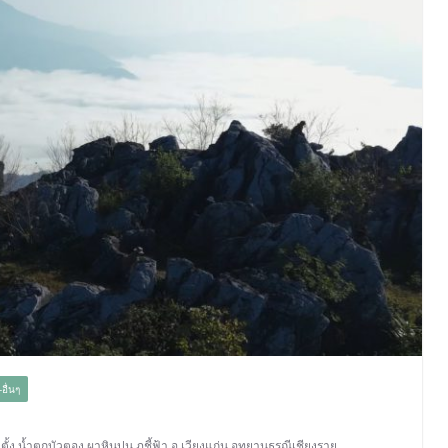
อื่นๆ
ั้ง
,
น้ำตกบัวตอง
,
ผาหินปูน
,
ภูชี้ฟ้า
,
อ.เวียงแก่น
,
อุทยานธรณีเชียงราย
,