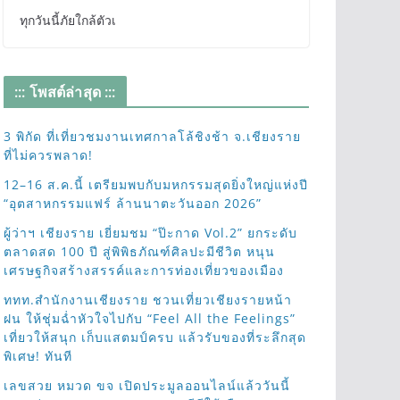
ทุกวันนี้ภัยใกล้ตัวเ
::: โพสต์ล่าสุด :::
3 พิกัด ที่เที่ยวชมงานเทศกาลโล้ชิงช้า จ.เชียงราย
ที่ไม่ควรพลาด!
12–16 ส.ค.นี้ เตรียมพบกับมหกรรมสุดยิ่งใหญ่แห่งปี
“อุตสาหกรรมแฟร์ ล้านนาตะวันออก 2026”
ผู้ว่าฯ เชียงราย เยี่ยมชม “ป๊ะกาด Vol.2” ยกระดับ
ตลาดสด 100 ปี สู่พิพิธภัณฑ์ศิลปะมีชีวิต หนุน
เศรษฐกิจสร้างสรรค์และการท่องเที่ยวของเมือง
ททท.สำนักงานเชียงราย ชวนเที่ยวเชียงรายหน้า
ฝน ให้ชุ่มฉ่ำหัวใจไปกับ “Feel All the Feelings”
เที่ยวให้สนุก เก็บแสตมป์ครบ แล้วรับของที่ระลึกสุด
พิเศษ! ทันที
เลขสวย หมวด ขจ เปิดประมูลออนไลน์แล้ววันนี้