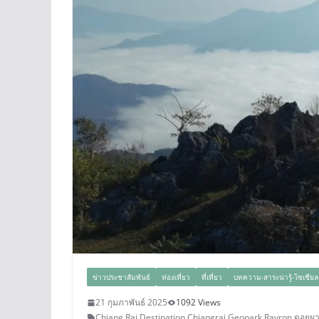
ข่าวประชาสัมพันธ์
ท่องเที่ยว
ที่เที่ยว
บทความ-สาระน่ารู้-โซเชียล-
21 กุมภาพันธ์ 2025
1092 Views
Chiang Rai Destination
,
Chiangrai Geopark
,
Rayron
,
ดอยผาต