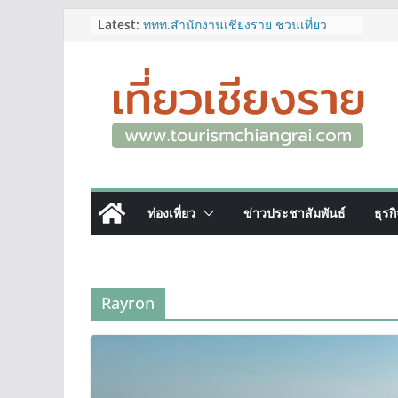
Skip
Latest:
ททท.สำนักงานเชียงราย ชวนเที่ยว
เชียงรายหน้าฝน ให้ชุ่มฉ่ำหัวใจไปกับ
to
“Feel All the Feelings” เที่ยวให้สนุก
content
เก็บแสตมป์ครบ แล้วรับของที่ระลึกสุด
พิเศษ! ทันที
เลขสวย หมวด ขจ เปิดประมูลออนไลน์
แล้ววันนี้ เลขเด่น เลขมงคล ความหมาย
ดีมีให้เลือกหลากหลายทั้ง 301 หมายเลข
3 พิกัด ที่เที่ยวชมงานเทศกาลโล้ชิงช้า
จ.เชียงราย ที่ไม่ควรพลาด!
12–16 ส.ค.นี้ เตรียมพบกับมหกรรมสุด
ท่องเที่ยว
ข่าวประชาสัมพันธ์
ธุรก
ยิ่งใหญ่แห่งปี “อุตสาหกรรมแฟร์ ล้านนา
ตะวันออก 2026”
ผู้ว่าฯ เชียงราย เยี่ยมชม “ป๊ะกาด Vol.2”
ยกระดับตลาดสด 100 ปี สู่พิพิธภัณฑ์
ศิลปะมีชีวิต หนุนเศรษฐกิจสร้างสรรค์
Rayron
และการท่องเที่ยวของเมือง