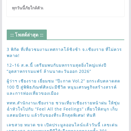
ทุกวันนี้ภัยใกล้ตัวเ
::: โพสต์ล่าสุด :::
3 พิกัด ที่เที่ยวชมงานเทศกาลโล้ชิงช้า จ.เชียงราย ที่ไม่ควร
พลาด!
12–16 ส.ค.นี้ เตรียมพบกับมหกรรมสุดยิ่งใหญ่แห่งปี
“อุตสาหกรรมแฟร์ ล้านนาตะวันออก 2026”
ผู้ว่าฯ เชียงราย เยี่ยมชม “ป๊ะกาด Vol.2” ยกระดับตลาดสด
100 ปี สู่พิพิธภัณฑ์ศิลปะมีชีวิต หนุนเศรษฐกิจสร้างสรรค์
และการท่องเที่ยวของเมือง
ททท.สำนักงานเชียงราย ชวนเที่ยวเชียงรายหน้าฝน ให้ชุ่ม
ฉ่ำหัวใจไปกับ “Feel All the Feelings” เที่ยวให้สนุก เก็บ
แสตมป์ครบ แล้วรับของที่ระลึกสุดพิเศษ! ทันที
เลขสวย หมวด ขจ เปิดประมูลออนไลน์แล้ววันนี้ เลขเด่น
เลขมงคล ความหมายดีมีให้เลือกหลากหลายทั้ง 301