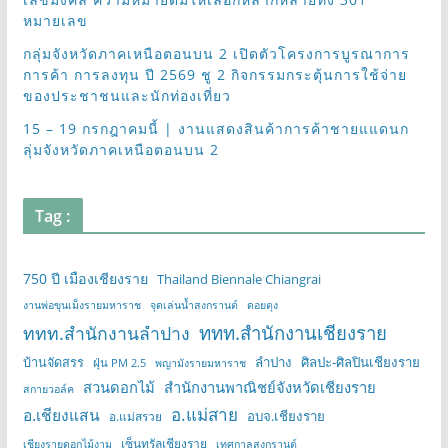
หมายเลข
กลุ่มจังหวัดภาคเหนือตอนบน 2 เปิดตัวโครงการบูรณาการ
การค้า การลงทุน ปี 2569 ชู 2 กิจกรรมกระตุ้นการใช้จ่าย
ของประชาชนและนักท่องเที่ยว
15 – 19 กรกฎาคมนี้ | งานแสดงสินค้าการค้าชายแแดนก
ลุ่มจังหวัดภาคเหนือตอนบน 2
Tag :
750 ปี เมืองเชียงราย
Thailand Biennale Chiangrai
งานพ่อขุนเม็งรายมหาราช
จุดเล่นน้ำสงกรานต์
ดอยตุง
ททท.สำนักงานเชียงราย
ททท.สำนักงานลำปาง
บ้านจัดสรร
ลำปาง
ศิลปะ-ศิลปินเชียงราย
ฝุ่น PM 2.5
พญามังรายมหาราช
สวนดอกไม้
สำนักงานพาณิชย์จังหวัดเชียงราย
สกายวอล์ค
อ.แม่สาย
อ.เชียงแสน
อบจ.เชียงราย
อ.แม่สรวย
เซ็นทรัลเชียงราย
เชียงรายดอกไม้งาม
เทศกาลสงกรานต์