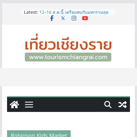
Skip
Latest:
12–16 ส.ค.นี้ เตรียมพบกับมหกรรมสุด
to
ยิ่งใหญ่แห่งปี “อุตสาหกรรมแฟร์ ล้านนา
content
ตะวันออก 2026”
ผู้ว่าฯ เชียงราย เยี่ยมชม “ป๊ะกาด Vol.2”
ยกระดับตลาดสด 100 ปี สู่พิพิธภัณฑ์
ศิลปะมีชีวิต หนุนเศรษฐกิจสร้างสรรค์
และการท่องเที่ยวของเมือง
ททท.สำนักงานเชียงราย ชวนเที่ยว
เชียงรายหน้าฝน ให้ชุ่มฉ่ำหัวใจไปกับ
“Feel All the Feelings” เที่ยวให้สนุก
เก็บแสตมป์ครบ แล้วรับของที่ระลึกสุด
พิเศษ! ทันที
เลขสวย หมวด ขจ เปิดประมูลออนไลน์
แล้ววันนี้ เลขเด่น เลขมงคล ความหมาย
ดีมีให้เลือกหลากหลายทั้ง 301 หมายเลข
3 พิกัด ที่เที่ยวชมงานเทศกาลโล้ชิงช้า
จ.เชียงราย ที่ไม่ควรพลาด!
Robinson Kids Market