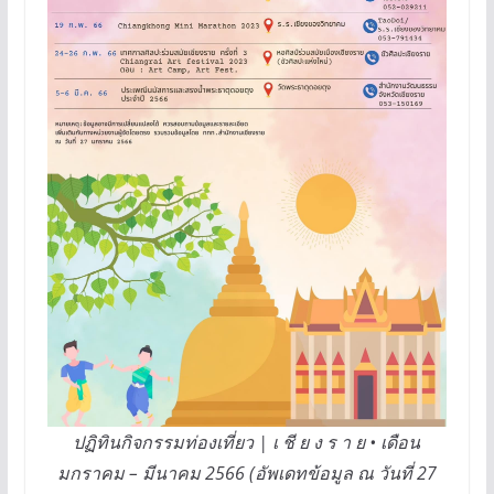
ปฏิทินกิจกรรมท่องเที่ยว | เ ชี ย ง ร า ย • เดือน
มกราคม – มีนาคม 2566 (อัพเดทข้อมูล ณ วันที่ 27