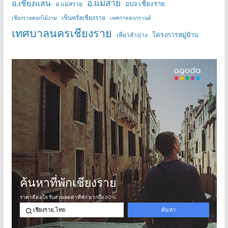
อ.แม่สาย
อ.เชียงแสน
อบจ.เชียงราย
อ.แม่สรวย
เซ็นทรัลเชียงราย
เชียงรายดอกไม้งาม
เทศกาลสงกรานต์
เทศบาลนครเชียงราย
โครงการหมู่บ้าน
เที่ยวลำปาง