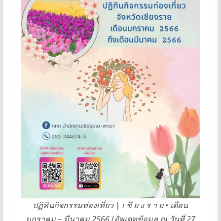
ปฏิทินกิจกรรมท่องเที่ยว | เ ชี ย ง ร า ย • เดือน
มกราคม – มีนาคม 2566 (อัพเดทข้อมูล ณ วันที่ 27