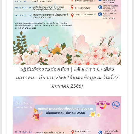
ปฏิทินกิจกรรมท่องเที่ยว | เ ชี ย ง ร า ย • เดือน
มกราคม – มีนาคม 2566 (อัพเดทข้อมูล ณ วันที่ 27
มกราคม 2566)