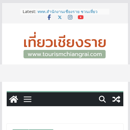
Skip
Latest:
ททท.สำนักงานเชียงราย ชวนเที่ยว
to
เชียงรายหน้าฝน ให้ชุ่มฉ่ำหัวใจไปกับ
content
“Feel All the Feelings” เที่ยวให้สนุก
เก็บแสตมป์ครบ แล้วรับของที่ระลึกสุด
พิเศษ! ทันที
เลขสวย หมวด ขจ เปิดประมูลออนไลน์
แล้ววันนี้ เลขเด่น เลขมงคล ความหมาย
ดีมีให้เลือกหลากหลายทั้ง 301 หมายเลข
3 พิกัด ที่เที่ยวชมงานเทศกาลโล้ชิงช้า
จ.เชียงราย ที่ไม่ควรพลาด!
12–16 ส.ค.นี้ เตรียมพบกับมหกรรมสุด
ยิ่งใหญ่แห่งปี “อุตสาหกรรมแฟร์ ล้านนา
ตะวันออก 2026”
ผู้ว่าฯ เชียงราย เยี่ยมชม “ป๊ะกาด Vol.2”
ยกระดับตลาดสด 100 ปี สู่พิพิธภัณฑ์
ศิลปะมีชีวิต หนุนเศรษฐกิจสร้างสรรค์
และการท่องเที่ยวของเมือง