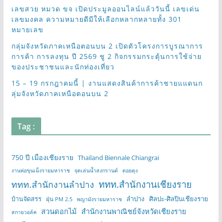
เลขสวย หมวด ขจ เปิดประมูลออนไลน์แล้ววันนี้ เลขเด่น
เลขมงคล ความหมายดีมีให้เลือกหลากหลายทั้ง 301
หมายเลข
กลุ่มจังหวัดภาคเหนือตอนบน 2 เปิดตัวโครงการบูรณาการ
การค้า การลงทุน ปี 2569 ชู 2 กิจกรรมกระตุ้นการใช้จ่าย
ของประชาชนและนักท่องเที่ยว
15 – 19 กรกฎาคมนี้ | งานแสดงสินค้าการค้าชายแแดนก
ลุ่มจังหวัดภาคเหนือตอนบน 2
Tag :
750 ปี เมืองเชียงราย
Thailand Biennale Chiangrai
งานพ่อขุนเม็งรายมหาราช
จุดเล่นน้ำสงกรานต์
ดอยตุง
ททท.สำนักงานเชียงราย
ททท.สำนักงานลำปาง
บ้านจัดสรร
ลำปาง
ศิลปะ-ศิลปินเชียงราย
ฝุ่น PM 2.5
พญามังรายมหาราช
สวนดอกไม้
สำนักงานพาณิชย์จังหวัดเชียงราย
สกายวอล์ค