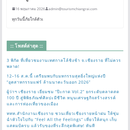
16 พฤษภาคม 2026
admin@tourismchiangrai.com
ทุกวันนี้ภัยใกล้ตัวเ
::: โพสต์ล่าสุด :::
3 พิกัด ที่เที่ยวชมงานเทศกาลโล้ชิงช้า จ.เชียงราย ที่ไม่ควร
พลาด!
12–16 ส.ค.นี้ เตรียมพบกับมหกรรมสุดยิ่งใหญ่แห่งปี
“อุตสาหกรรมแฟร์ ล้านนาตะวันออก 2026”
ผู้ว่าฯ เชียงราย เยี่ยมชม “ป๊ะกาด Vol.2” ยกระดับตลาดสด
100 ปี สู่พิพิธภัณฑ์ศิลปะมีชีวิต หนุนเศรษฐกิจสร้างสรรค์
และการท่องเที่ยวของเมือง
ททท.สำนักงานเชียงราย ชวนเที่ยวเชียงรายหน้าฝน ให้ชุ่ม
ฉ่ำหัวใจไปกับ “Feel All the Feelings” เที่ยวให้สนุก เก็บ
แสตมป์ครบ แล้วรับของที่ระลึกสุดพิเศษ! ทันที