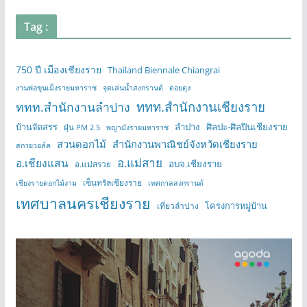
Tag :
750 ปี เมืองเชียงราย
Thailand Biennale Chiangrai
งานพ่อขุนเม็งรายมหาราช
จุดเล่นน้ำสงกรานต์
ดอยตุง
ททท.สำนักงานเชียงราย
ททท.สำนักงานลำปาง
บ้านจัดสรร
ลำปาง
ศิลปะ-ศิลปินเชียงราย
ฝุ่น PM 2.5
พญามังรายมหาราช
สวนดอกไม้
สำนักงานพาณิชย์จังหวัดเชียงราย
สกายวอล์ค
อ.แม่สาย
อ.เชียงแสน
อบจ.เชียงราย
อ.แม่สรวย
เซ็นทรัลเชียงราย
เชียงรายดอกไม้งาม
เทศกาลสงกรานต์
เทศบาลนครเชียงราย
โครงการหมู่บ้าน
เที่ยวลำปาง