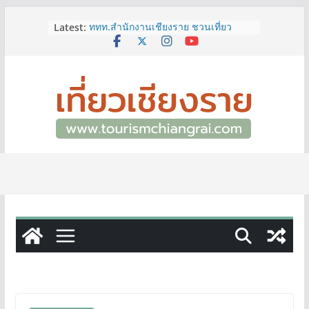
Skip
Latest:
ททท.สำนักงานเชียงราย ชวนเที่ยว
to
เชียงรายหน้าฝน ให้ชุ่มฉ่ำหัวใจไปกับ
content
“Feel All the Feelings” เที่ยวให้สนุก
เก็บแสตมป์ครบ แล้วรับของที่ระลึกสุด
พิเศษ! ทันที
เลขสวย หมวด ขจ เปิดประมูลออนไลน์
แล้ววันนี้ เลขเด่น เลขมงคล ความหมาย
ดีมีให้เลือกหลากหลายทั้ง 301 หมายเลข
3 พิกัด ที่เที่ยวชมงานเทศกาลโล้ชิงช้า
จ.เชียงราย ที่ไม่ควรพลาด!
12–16 ส.ค.นี้ เตรียมพบกับมหกรรมสุด
ยิ่งใหญ่แห่งปี “อุตสาหกรรมแฟร์ ล้านนา
ตะวันออก 2026”
ผู้ว่าฯ เชียงราย เยี่ยมชม “ป๊ะกาด Vol.2”
ยกระดับตลาดสด 100 ปี สู่พิพิธภัณฑ์
ศิลปะมีชีวิต หนุนเศรษฐกิจสร้างสรรค์
และการท่องเที่ยวของเมือง