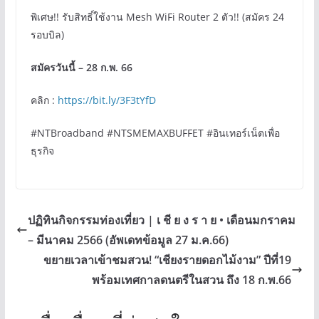
พิเศษ!! รับสิทธิ์ใช้งาน Mesh WiFi Router 2 ตัว!! (สมัคร 24
รอบบิล)
สมัครวันนี้ – 28 ก.พ. 66
คลิก :
https://bit.ly/3F3tYfD
#NTBroadband #NTSMEMAXBUFFET #อินเทอร์เน็ตเพื่อ
ธุรกิจ
ปฏิทินกิจกรรมท่องเที่ยว | เ ชี ย ง ร า ย • เดือนมกราคม
– มีนาคม 2566 (อัพเดทข้อมูล 27 ม.ค.66)
ขยายเวลาเข้าชมสวน! “เชียงรายดอกไม้งาม” ปีที่19
พร้อมเทศกาลดนตรีในสวน ถึง 18 ก.พ.66