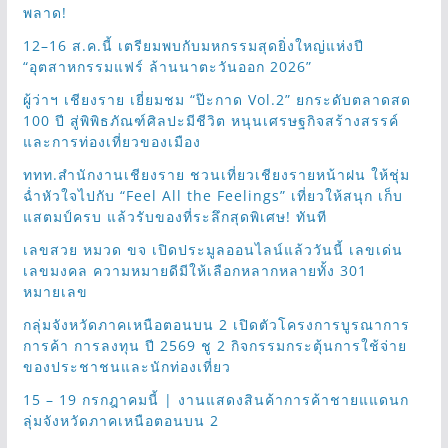
พลาด!
12–16 ส.ค.นี้ เตรียมพบกับมหกรรมสุดยิ่งใหญ่แห่งปี
“อุตสาหกรรมแฟร์ ล้านนาตะวันออก 2026”
ผู้ว่าฯ เชียงราย เยี่ยมชม “ป๊ะกาด Vol.2” ยกระดับตลาดสด
100 ปี สู่พิพิธภัณฑ์ศิลปะมีชีวิต หนุนเศรษฐกิจสร้างสรรค์
และการท่องเที่ยวของเมือง
ททท.สำนักงานเชียงราย ชวนเที่ยวเชียงรายหน้าฝน ให้ชุ่ม
ฉ่ำหัวใจไปกับ “Feel All the Feelings” เที่ยวให้สนุก เก็บ
แสตมป์ครบ แล้วรับของที่ระลึกสุดพิเศษ! ทันที
เลขสวย หมวด ขจ เปิดประมูลออนไลน์แล้ววันนี้ เลขเด่น
เลขมงคล ความหมายดีมีให้เลือกหลากหลายทั้ง 301
หมายเลข
กลุ่มจังหวัดภาคเหนือตอนบน 2 เปิดตัวโครงการบูรณาการ
การค้า การลงทุน ปี 2569 ชู 2 กิจกรรมกระตุ้นการใช้จ่าย
ของประชาชนและนักท่องเที่ยว
15 – 19 กรกฎาคมนี้ | งานแสดงสินค้าการค้าชายแแดนก
ลุ่มจังหวัดภาคเหนือตอนบน 2