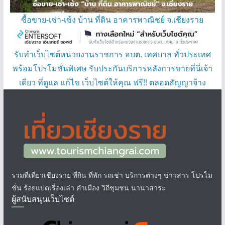
ซื้อขาย-เช่า-เซ้ง บ้าน ที่ดิน อาคารพาณิชย์ จ.เชียงราย
รับทำเว็บไซต์หน่วยงานราชการ อบต. เทศบาล ทั่วประเทศ
พร้อมโปรโมชั่นพิเศษ รับประกันบริการหลังการขายที่นี่เจ้า
เดียว ที่ดูแล แก้ไข เว็บไซต์ให้คุณ ฟรี!! ตลอดสัญญาจ้าง
รวมที่เที่ยวเชียงราย ที่กิน ที่พัก รถเช่า บริการต่างๆ ข่าวสาร โปรโม
ชั่น ร้อยแปดเรื่องเล่า คำเมือง วิถีชุมชน นานาสาระ
ผู้สนับสนุนเว็บไซต์