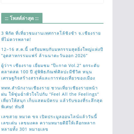
::: โพสต์ล่าสุด :::
3 พิกัด ที่เที่ยวชมงานเทศกาลโล้ชิงช้า จ.เชียงราย
ที่ไม่ควรพลาด!
12–16 ส.ค.นี้ เตรียมพบกับมหกรรมสุดยิ่งใหญ่แห่งปี
“อุตสาหกรรมแฟร์ ล้านนาตะวันออก 2026”
ผู้ว่าฯ เชียงราย เยี่ยมชม “ป๊ะกาด Vol.2” ยกระดับ
ตลาดสด 100 ปี สู่พิพิธภัณฑ์ศิลปะมีชีวิต หนุน
เศรษฐกิจสร้างสรรค์และการท่องเที่ยวของเมือง
ททท.สำนักงานเชียงราย ชวนเที่ยวเชียงรายหน้า
ฝน ให้ชุ่มฉ่ำหัวใจไปกับ “Feel All the Feelings”
เที่ยวให้สนุก เก็บแสตมป์ครบ แล้วรับของที่ระลึกสุด
พิเศษ! ทันที
เลขสวย หมวด ขจ เปิดประมูลออนไลน์แล้ววันนี้
เลขเด่น เลขมงคล ความหมายดีมีให้เลือกหลาก
หลายทั้ง 301 หมายเลข