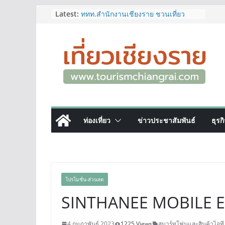
ผู้ว่าฯ เชียงราย เยี่ยมชม “ป๊ะกาด Vol.2”
Skip
Latest:
ยกระดับตลาดสด 100 ปี สู่พิพิธภัณฑ์
to
ศิลปะมีชีวิต หนุนเศรษฐกิจสร้างสรรค์
content
และการท่องเที่ยวของเมือง
ททท.สำนักงานเชียงราย ชวนเที่ยว
เชียงรายหน้าฝน ให้ชุ่มฉ่ำหัวใจไปกับ
“Feel All the Feelings” เที่ยวให้สนุก
เก็บแสตมป์ครบ แล้วรับของที่ระลึกสุด
พิเศษ! ทันที
เลขสวย หมวด ขจ เปิดประมูลออนไลน์
แล้ววันนี้ เลขเด่น เลขมงคล ความหมาย
ดีมีให้เลือกหลากหลายทั้ง 301 หมายเลข
ท่องเที่ยว
ข่าวประชาสัมพันธ์
ธุรก
3 พิกัด ที่เที่ยวชมงานเทศกาลโล้ชิงช้า
จ.เชียงราย ที่ไม่ควรพลาด!
12–16 ส.ค.นี้ เตรียมพบกับมหกรรมสุด
ยิ่งใหญ่แห่งปี “อุตสาหกรรมแฟร์ ล้านนา
ตะวันออก 2026”
โปรโมชั่น-ส่วนลด
SINTHANEE MOBILE E
4 กุมภาพันธ์ 2023
1225 Views
สมาร์ทโฟนและสินค้าไอที