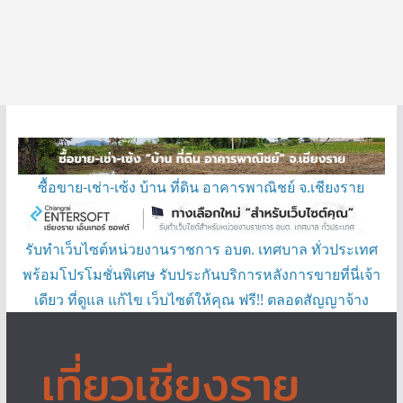
ซื้อขาย-เช่า-เซ้ง บ้าน ที่ดิน อาคารพาณิชย์ จ.เชียงราย
รับทำเว็บไซต์หน่วยงานราชการ อบต. เทศบาล ทั่วประเทศ
พร้อมโปรโมชั่นพิเศษ รับประกันบริการหลังการขายที่นี่เจ้า
เดียว ที่ดูแล แก้ไข เว็บไซต์ให้คุณ ฟรี!! ตลอดสัญญาจ้าง