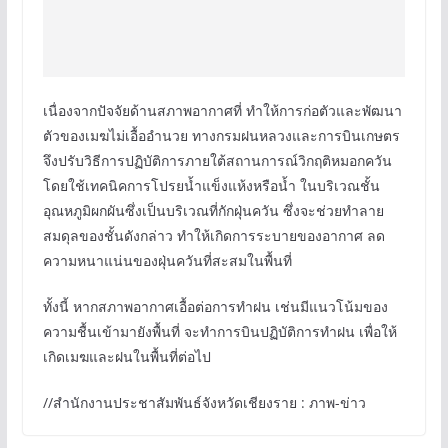
เนื่องจากปัจจัยด้านสภาพอากาศที่ ทำให้การก่อตัวและพัฒนา
ตัวของเมฆไม่เอื้ออำนวย ทางกรมฝนหลวงและการบินเกษตร
จึงปรับวิธีการปฏิบัติการภายใต้สถานการณ์วิกฤติหมอกควัน
โดยใช้เทคนิคการโปรยน้ำแข็งแห้งหรือน้ำ ในบริเวณชั้น
อุณหภูมิผกผันซึ่งเป็นบริเวณที่กักฝุ่นควัน ซึ่งจะช่วยทำลาย
สมดุลของชั้นดังกล่าว ทำให้เกิดการระบายของอากาศ ลด
ความหนาแน่นของฝุ่นควันที่สะสมในพื้นที่
ทั้งนี้ หากสภาพอากาศเอื้อต่อการทำฝน เช่นมีแนวโน้มของ
ความชื้นเข้ามายังพื้นที่ จะทำการบินปฏิบัติการทำฝน เพื่อให้
เกิดเมฆและฝนในพื้นที่ต่อไป
//สำนักงานประชาสัมพันธ์จังหวัดเชียงราย : ภาพ-ข่าว