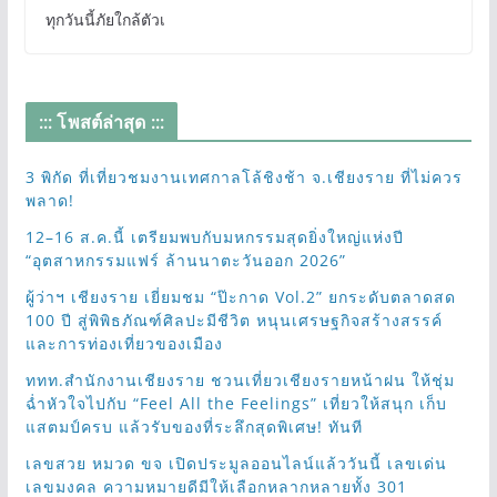
ทุกวันนี้ภัยใกล้ตัวเ
::: โพสต์ล่าสุด :::
3 พิกัด ที่เที่ยวชมงานเทศกาลโล้ชิงช้า จ.เชียงราย ที่ไม่ควร
พลาด!
12–16 ส.ค.นี้ เตรียมพบกับมหกรรมสุดยิ่งใหญ่แห่งปี
“อุตสาหกรรมแฟร์ ล้านนาตะวันออก 2026”
ผู้ว่าฯ เชียงราย เยี่ยมชม “ป๊ะกาด Vol.2” ยกระดับตลาดสด
100 ปี สู่พิพิธภัณฑ์ศิลปะมีชีวิต หนุนเศรษฐกิจสร้างสรรค์
และการท่องเที่ยวของเมือง
ททท.สำนักงานเชียงราย ชวนเที่ยวเชียงรายหน้าฝน ให้ชุ่ม
ฉ่ำหัวใจไปกับ “Feel All the Feelings” เที่ยวให้สนุก เก็บ
แสตมป์ครบ แล้วรับของที่ระลึกสุดพิเศษ! ทันที
เลขสวย หมวด ขจ เปิดประมูลออนไลน์แล้ววันนี้ เลขเด่น
เลขมงคล ความหมายดีมีให้เลือกหลากหลายทั้ง 301