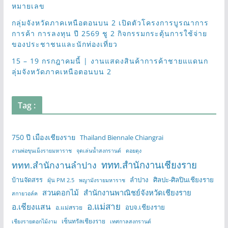
หมายเลข
กลุ่มจังหวัดภาคเหนือตอนบน 2 เปิดตัวโครงการบูรณาการ
การค้า การลงทุน ปี 2569 ชู 2 กิจกรรมกระตุ้นการใช้จ่าย
ของประชาชนและนักท่องเที่ยว
15 – 19 กรกฎาคมนี้ | งานแสดงสินค้าการค้าชายแแดนก
ลุ่มจังหวัดภาคเหนือตอนบน 2
Tag :
750 ปี เมืองเชียงราย
Thailand Biennale Chiangrai
งานพ่อขุนเม็งรายมหาราช
จุดเล่นน้ำสงกรานต์
ดอยตุง
ททท.สำนักงานเชียงราย
ททท.สำนักงานลำปาง
บ้านจัดสรร
ลำปาง
ศิลปะ-ศิลปินเชียงราย
ฝุ่น PM 2.5
พญามังรายมหาราช
สวนดอกไม้
สำนักงานพาณิชย์จังหวัดเชียงราย
สกายวอล์ค
อ.แม่สาย
อ.เชียงแสน
อบจ.เชียงราย
อ.แม่สรวย
เซ็นทรัลเชียงราย
เชียงรายดอกไม้งาม
เทศกาลสงกรานต์