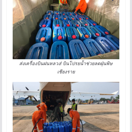
ส่งเครื่องบินฝนหลวง! บินโปรยน้ำช่วยลดฝุ่นพิษ
เชียงราย