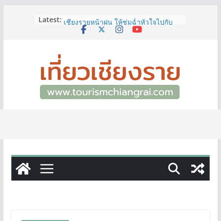
Skip
Latest:
ททท.สำนักงานเชียงราย ชวนเที่ยว
to
เชียงรายหน้าฝน ให้ชุ่มฉ่ำหัวใจไปกับ
content
“Feel All the Feelings” เที่ยวให้สนุก
เก็บแสตมป์ครบ แล้วรับของที่ระลึกสุด
พิเศษ! ทันที
เลขสวย หมวด ขจ เปิดประมูลออนไลน์
แล้ววันนี้ เลขเด่น เลขมงคล ความหมาย
ดีมีให้เลือกหลากหลายทั้ง 301 หมายเลข
3 พิกัด ที่เที่ยวชมงานเทศกาลโล้ชิงช้า
จ.เชียงราย ที่ไม่ควรพลาด!
12–16 ส.ค.นี้ เตรียมพบกับมหกรรมสุด
ยิ่งใหญ่แห่งปี “อุตสาหกรรมแฟร์ ล้านนา
ตะวันออก 2026”
ผู้ว่าฯ เชียงราย เยี่ยมชม “ป๊ะกาด Vol.2”
ยกระดับตลาดสด 100 ปี สู่พิพิธภัณฑ์
ศิลปะมีชีวิต หนุนเศรษฐกิจสร้างสรรค์
และการท่องเที่ยวของเมือง