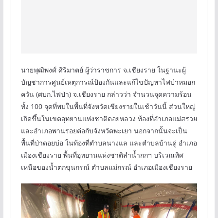
นายพุฒิพงศ์ ศิริมาตย์ ผู้ว่าราชการ จ.เชียงราย ในฐานะผู้
บัญชาการศูนย์เหตุการณ์ป้องกันและแก้ไขปัญหาไฟป่าหมอก
ควัน (ศบก.ไฟป่า) จ.เชียงราย กล่าวว่า จำนวนจุดความร้อน
ทั้ง 100 จุดที่พบในพื้นที่จังหวัดเชียงรายในเช้าวันนี้ ส่วนใหญ่
เกิดขึ้นในเขตอุทยานแห่งชาติดอยหลวง ท้องที่อำเภอแม่สรวย
และอำเภอพานรอยต่อกับจังหวัดพะเยา นอกจากนั้นจะเป็น
พื้นที่ป่าดอยบ่อ ในท้องที่ตำบลนางแล และตำบลบ้านดู่ อำเภอ
เมืองเชียงราย พื้นที่อุทยานแห่งชาติลำน้ำกกฯ บริเวณทิศ
เหนือของน้ำตกขุนกรณ์ ตำบลแม่กรณ์ อำเภอเมืองเชียงราย