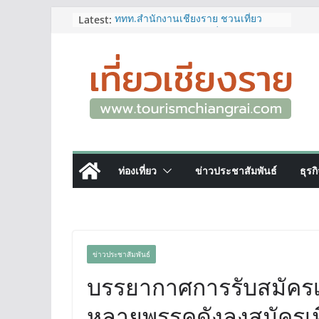
Skip
Latest:
ททท.สำนักงานเชียงราย ชวนเที่ยว
เชียงรายหน้าฝน ให้ชุ่มฉ่ำหัวใจไปกับ
to
“Feel All the Feelings” เที่ยวให้สนุก
content
เก็บแสตมป์ครบ แล้วรับของที่ระลึกสุด
พิเศษ! ทันที
เลขสวย หมวด ขจ เปิดประมูลออนไลน์
แล้ววันนี้ เลขเด่น เลขมงคล ความหมาย
ดีมีให้เลือกหลากหลายทั้ง 301 หมายเลข
3 พิกัด ที่เที่ยวชมงานเทศกาลโล้ชิงช้า
จ.เชียงราย ที่ไม่ควรพลาด!
12–16 ส.ค.นี้ เตรียมพบกับมหกรรมสุด
ท่องเที่ยว
ข่าวประชาสัมพันธ์
ธุรก
ยิ่งใหญ่แห่งปี “อุตสาหกรรมแฟร์ ล้านนา
ตะวันออก 2026”
ผู้ว่าฯ เชียงราย เยี่ยมชม “ป๊ะกาด Vol.2”
ยกระดับตลาดสด 100 ปี สู่พิพิธภัณฑ์
ศิลปะมีชีวิต หนุนเศรษฐกิจสร้างสรรค์
และการท่องเที่ยวของเมือง
ข่าวประชาสัมพันธ์
บรรยากาศการรับสมัครเลื
หลายพรรคดังลงสมัครเพ