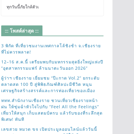
ทุกวันนี้ภัยใกล้ตัวเ
::: โพสต์ล่าสุด :::
3 พิกัด ที่เที่ยวชมงานเทศกาลโล้ชิงช้า จ.เชียงราย
ที่ไม่ควรพลาด!
12–16 ส.ค.นี้ เตรียมพบกับมหกรรมสุดยิ่งใหญ่แห่งปี
“อุตสาหกรรมแฟร์ ล้านนาตะวันออก 2026”
ผู้ว่าฯ เชียงราย เยี่ยมชม “ป๊ะกาด Vol.2” ยกระดับ
ตลาดสด 100 ปี สู่พิพิธภัณฑ์ศิลปะมีชีวิต หนุน
เศรษฐกิจสร้างสรรค์และการท่องเที่ยวของเมือง
ททท.สำนักงานเชียงราย ชวนเที่ยวเชียงรายหน้า
ฝน ให้ชุ่มฉ่ำหัวใจไปกับ “Feel All the Feelings”
เที่ยวให้สนุก เก็บแสตมป์ครบ แล้วรับของที่ระลึกสุด
พิเศษ! ทันที
เลขสวย หมวด ขจ เปิดประมูลออนไลน์แล้ววันนี้