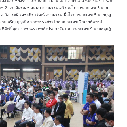
 อ.เมืองเชียงราย ไปรวมกับ อ.พาน และ อ.ป่าแดด หมายเลข 1 นาย
ายเลข 2 นายอัครเดช สมพบ จากพรรคเสรีรวมไทย หมายเลข 3 นาย
.ส.วิสาระดี เตชะธีราวัฒน์ จากพรรคเพื่อไทย หมายเลข 5 นายบุญ
นายเจริญ บุญเลิศ จากพรรคก้าวไกล หมายเลข 7 นายทัศพงษ์
ติศักดิ์ อุดขา จากพรรคพลังประชารัฐ และหมายเลข 9 นายสฤษฎ์