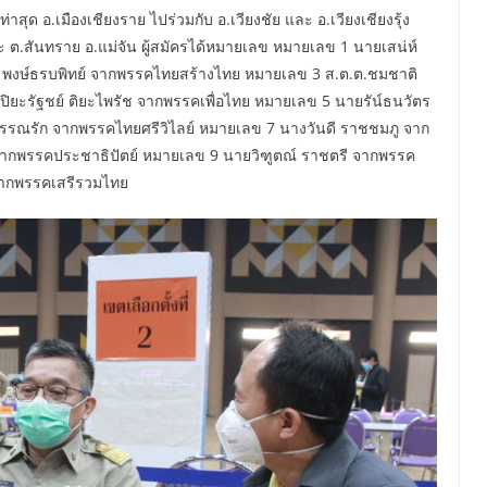
สุด อ.เมืองเชียงราย ไปร่วมกับ อ.เวียงชัย และ อ.เวียงเชียงรุ้ง
และ ต.สันทราย อ.แม่จัน ผู้สมัครได้หมายเลข หมายเลข 1 นายเสน่ห์
 พงษ์ธรบพิทย์ จากพรรคไทยสร้างไทย หมายเลข 3 ส.ต.ต.ชมชาติ
ยะรัฐชย์ ติยะไพรัช จากพรรคเพื่อไทย หมายเลข 5 นายรัน์ธนวัตร
รณรัก จากพรรคไทยศรีวิไลย์ หมายเลข 7 นางวันดี ราชชมภู จาก
ากพรรคประชาธิปัตย์ หมายเลข 9 นายวิฑูตณ์ ราชตรี จากพรรค
จากพรรคเสรีรวมไทย