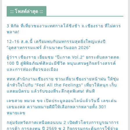
::: โพสต์ล่าสุด :::
3 พิกัด ที่เที่ยวชมงานเทศกาลโล้ชิงช้า จ.เชียงราย ที่ไม่ควร
พลาด!
12–16 ส.ค.นี้ เตรียมพบกับมหกรรมสุดยิ่งใหญ่แห่งปี
“อุตสาหกรรมแฟร์ ล้านนาตะวันออก 2026”
ผู้ว่าฯ เชียงราย เยี่ยมชม “ป๊ะกาด Vol.2” ยกระดับตลาดสด
100 ปี สู่พิพิธภัณฑ์ศิลปะมีชีวิต หนุนเศรษฐกิจสร้างสรรค์
และการท่องเที่ยวของเมือง
ททท.สำนักงานเชียงราย ชวนเที่ยวเชียงรายหน้าฝน ให้ชุ่ม
ฉ่ำหัวใจไปกับ “Feel All the Feelings” เที่ยวให้สนุก เก็บ
แสตมป์ครบ แล้วรับของที่ระลึกสุดพิเศษ! ทันที
เลขสวย หมวด ขจ เปิดประมูลออนไลน์แล้ววันนี้ เลขเด่น
เลขมงคล ความหมายดีมีให้เลือกหลากหลายทั้ง 301
หมายเลข
กลุ่มจังหวัดภาคเหนือตอนบน 2 เปิดตัวโครงการบูรณาการ
การค้า การลงทุน ปี 2569 ชู 2 กิจกรรมกระตุ้นการใช้จ่าย