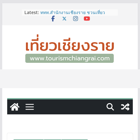
Skip
Latest:
ททท.สำนักงานเชียงราย ชวนเที่ยว
to
เชียงรายหน้าฝน ให้ชุ่มฉ่ำหัวใจไปกับ
content
“Feel All the Feelings” เที่ยวให้สนุก
เก็บแสตมป์ครบ แล้วรับของที่ระลึกสุด
พิเศษ! ทันที
เลขสวย หมวด ขจ เปิดประมูลออนไลน์
แล้ววันนี้ เลขเด่น เลขมงคล ความหมาย
ดีมีให้เลือกหลากหลายทั้ง 301 หมายเลข
3 พิกัด ที่เที่ยวชมงานเทศกาลโล้ชิงช้า
จ.เชียงราย ที่ไม่ควรพลาด!
12–16 ส.ค.นี้ เตรียมพบกับมหกรรมสุด
ยิ่งใหญ่แห่งปี “อุตสาหกรรมแฟร์ ล้านนา
ตะวันออก 2026”
ผู้ว่าฯ เชียงราย เยี่ยมชม “ป๊ะกาด Vol.2”
ยกระดับตลาดสด 100 ปี สู่พิพิธภัณฑ์
ศิลปะมีชีวิต หนุนเศรษฐกิจสร้างสรรค์
และการท่องเที่ยวของเมือง