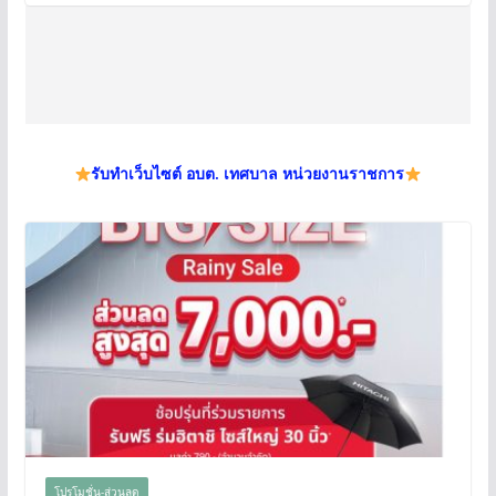
รับทำเว็บไซต์ อบต. เทศบาล หน่วยงานราชการ
โปรโมชั่น-ส่วนลด