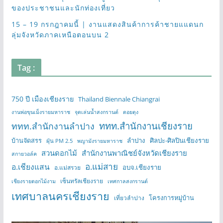
ของประชาชนและนักท่องเที่ยว
15 – 19 กรกฎาคมนี้ | งานแสดงสินค้าการค้าชายแแดนก
ลุ่มจังหวัดภาคเหนือตอนบน 2
Tag :
750 ปี เมืองเชียงราย
Thailand Biennale Chiangrai
งานพ่อขุนเม็งรายมหาราช
จุดเล่นน้ำสงกรานต์
ดอยตุง
ททท.สำนักงานเชียงราย
ททท.สำนักงานลำปาง
บ้านจัดสรร
ลำปาง
ศิลปะ-ศิลปินเชียงราย
ฝุ่น PM 2.5
พญามังรายมหาราช
สวนดอกไม้
สำนักงานพาณิชย์จังหวัดเชียงราย
สกายวอล์ค
อ.แม่สาย
อ.เชียงแสน
อบจ.เชียงราย
อ.แม่สรวย
เซ็นทรัลเชียงราย
เชียงรายดอกไม้งาม
เทศกาลสงกรานต์
เทศบาลนครเชียงราย
โครงการหมู่บ้าน
เที่ยวลำปาง