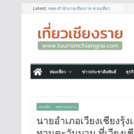
Skip
Latest:
ททท.สำนักงานเชียงราย ชวนเที่ยว
เชียงรายหน้าฝน ให้ชุ่มฉ่ำหัวใจไปกับ
to
“Feel All the Feelings” เที่ยวให้สนุก
content
เก็บแสตมป์ครบ แล้วรับของที่ระลึกสุด
พิเศษ! ทันที
เลขสวย หมวด ขจ เปิดประมูลออนไลน์
แล้ววันนี้ เลขเด่น เลขมงคล ความหมาย
ดีมีให้เลือกหลากหลายทั้ง 301 หมายเลข
3 พิกัด ที่เที่ยวชมงานเทศกาลโล้ชิงช้า
จ.เชียงราย ที่ไม่ควรพลาด!
12–16 ส.ค.นี้ เตรียมพบกับมหกรรมสุด
ท่องเที่ยว
ข่าวประชาสัมพันธ์
ธุรก
ยิ่งใหญ่แห่งปี “อุตสาหกรรมแฟร์ ล้านนา
ตะวันออก 2026”
ผู้ว่าฯ เชียงราย เยี่ยมชม “ป๊ะกาด Vol.2”
ยกระดับตลาดสด 100 ปี สู่พิพิธภัณฑ์
ศิลปะมีชีวิต หนุนเศรษฐกิจสร้างสรรค์
และการท่องเที่ยวของเมือง
ท่องเที่ยว
เทศกาลและงาน
นายอำเภอเวียงเชียงรุ้
ทานตะวันบาน ที่เวียงเชี