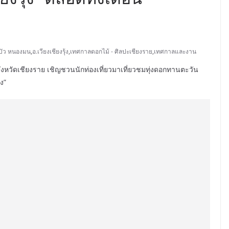
บัว หนองมน
,
อ.เวียงเชียงรุ้ง
,
เทศกาลดอกไม้ - ศิลปะเชียงราย
,
เทศกาลและงาน
ังหวัดเชียงราย เชิญชวนนักท่องเที่ยวมาเที่ยวชมทุ่งดอกทานตะวัน
ง”