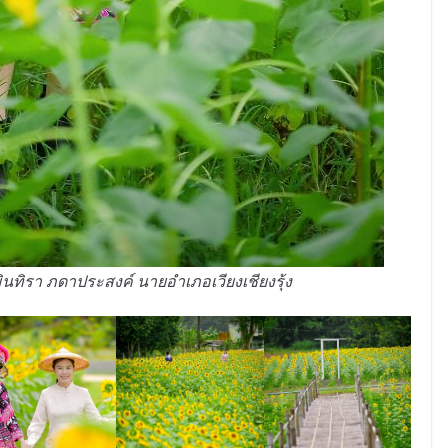
ินทิรา ภดาประสงค์ นายอำเภอเวียงเชียงรุ้ง