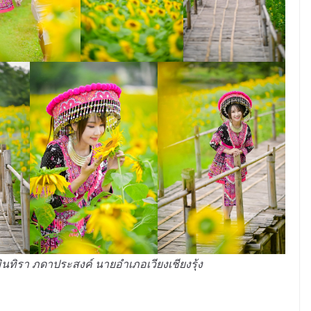
ินทิรา ภดาประสงค์ นายอำเภอเวียงเชียงรุ้ง