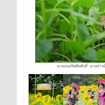
นางแบบกิตติมศักดิ์ : นางสาวม