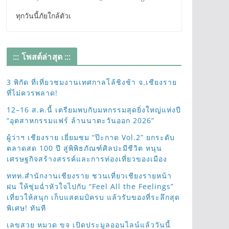
ทุกวันนี้ภัยใกล้ตัวเ
::: โพสต์ล่าสุด :::
3 พิกัด ที่เที่ยวชมงานเทศกาลโล้ชิงช้า จ.เชียงราย
ที่ไม่ควรพลาด!
12–16 ส.ค.นี้ เตรียมพบกับมหกรรมสุดยิ่งใหญ่แห่งปี
“อุตสาหกรรมแฟร์ ล้านนาตะวันออก 2026”
ผู้ว่าฯ เชียงราย เยี่ยมชม “ป๊ะกาด Vol.2” ยกระดับ
ตลาดสด 100 ปี สู่พิพิธภัณฑ์ศิลปะมีชีวิต หนุน
เศรษฐกิจสร้างสรรค์และการท่องเที่ยวของเมือง
ททท.สำนักงานเชียงราย ชวนเที่ยวเชียงรายหน้า
ฝน ให้ชุ่มฉ่ำหัวใจไปกับ “Feel All the Feelings”
เที่ยวให้สนุก เก็บแสตมป์ครบ แล้วรับของที่ระลึกสุด
พิเศษ! ทันที
เลขสวย หมวด ขจ เปิดประมูลออนไลน์แล้ววันนี้