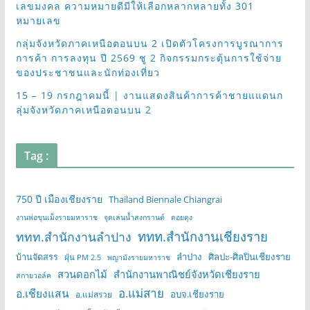
เลขมงคล ความหมายดีมีให้เลือกหลากหลายทั้ง 301
หมายเลข
กลุ่มจังหวัดภาคเหนือตอนบน 2 เปิดตัวโครงการบูรณาการ
การค้า การลงทุน ปี 2569 ชู 2 กิจกรรมกระตุ้นการใช้จ่าย
ของประชาชนและนักท่องเที่ยว
15 – 19 กรกฎาคมนี้ | งานแสดงสินค้าการค้าชายแแดนก
ลุ่มจังหวัดภาคเหนือตอนบน 2
Tag :
750 ปี เมืองเชียงราย
Thailand Biennale Chiangrai
งานพ่อขุนเม็งรายมหาราช
จุดเล่นน้ำสงกรานต์
ดอยตุง
ททท.สำนักงานเชียงราย
ททท.สำนักงานลำปาง
บ้านจัดสรร
ลำปาง
ศิลปะ-ศิลปินเชียงราย
ฝุ่น PM 2.5
พญามังรายมหาราช
สวนดอกไม้
สำนักงานพาณิชย์จังหวัดเชียงราย
สกายวอล์ค
อ.แม่สาย
อ.เชียงแสน
อบจ.เชียงราย
อ.แม่สรวย