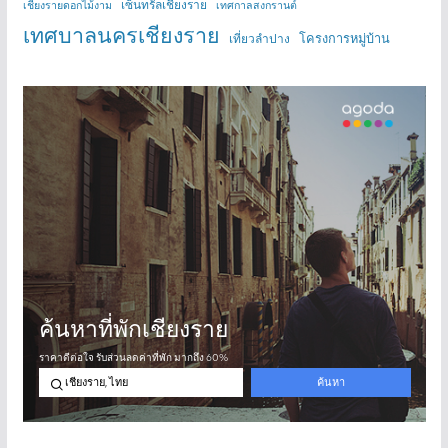
เซ็นทรัลเชียงราย
เชียงรายดอกไม้งาม
เทศกาลสงกรานต์
เทศบาลนครเชียงราย
โครงการหมู่บ้าน
เที่ยวลำปาง