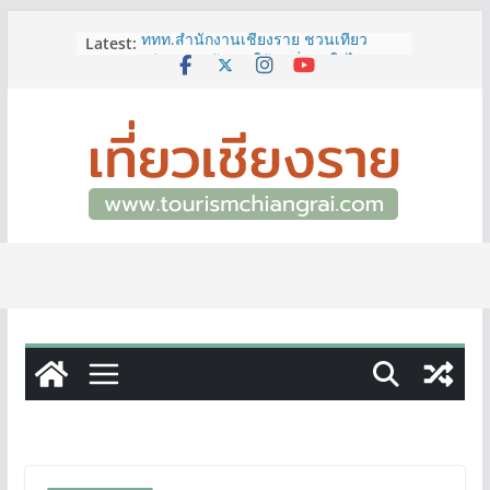
Skip
Latest:
ททท.สำนักงานเชียงราย ชวนเที่ยว
to
เชียงรายหน้าฝน ให้ชุ่มฉ่ำหัวใจไปกับ
content
“Feel All the Feelings” เที่ยวให้สนุก
เก็บแสตมป์ครบ แล้วรับของที่ระลึกสุด
พิเศษ! ทันที
เลขสวย หมวด ขจ เปิดประมูลออนไลน์
แล้ววันนี้ เลขเด่น เลขมงคล ความหมาย
ดีมีให้เลือกหลากหลายทั้ง 301 หมายเลข
3 พิกัด ที่เที่ยวชมงานเทศกาลโล้ชิงช้า
จ.เชียงราย ที่ไม่ควรพลาด!
12–16 ส.ค.นี้ เตรียมพบกับมหกรรมสุด
ยิ่งใหญ่แห่งปี “อุตสาหกรรมแฟร์ ล้านนา
ตะวันออก 2026”
ผู้ว่าฯ เชียงราย เยี่ยมชม “ป๊ะกาด Vol.2”
ยกระดับตลาดสด 100 ปี สู่พิพิธภัณฑ์
ศิลปะมีชีวิต หนุนเศรษฐกิจสร้างสรรค์
และการท่องเที่ยวของเมือง