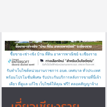
ซื้อขาย-เช่า-เซ้ง บ้าน ที่ดิน อาคารพาณิชย์ จ.เชียงราย
รับทำเว็บไซต์หน่วยงานราชการ อบต. เทศบาล ทั่วประเทศ
พร้อมโปรโมชั่นพิเศษ รับประกันบริการหลังการขายที่นี่เจ้า
เดียว ที่ดูแล แก้ไข เว็บไซต์ให้คุณ ฟรี!! ตลอดสัญญาจ้าง