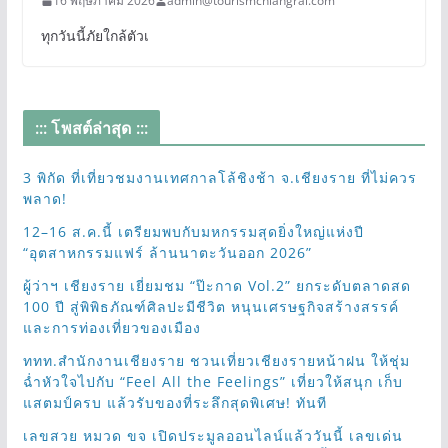
16 พฤษภาคม 2026
admin@tourismchiangrai.com
ทุกวันนี้ภัยใกล้ตัวเ
::: โพสต์ล่าสุด :::
3 พิกัด ที่เที่ยวชมงานเทศกาลโล้ชิงช้า จ.เชียงราย ที่ไม่ควร
พลาด!
12–16 ส.ค.นี้ เตรียมพบกับมหกรรมสุดยิ่งใหญ่แห่งปี
“อุตสาหกรรมแฟร์ ล้านนาตะวันออก 2026”
ผู้ว่าฯ เชียงราย เยี่ยมชม “ป๊ะกาด Vol.2” ยกระดับตลาดสด
100 ปี สู่พิพิธภัณฑ์ศิลปะมีชีวิต หนุนเศรษฐกิจสร้างสรรค์
และการท่องเที่ยวของเมือง
ททท.สำนักงานเชียงราย ชวนเที่ยวเชียงรายหน้าฝน ให้ชุ่ม
ฉ่ำหัวใจไปกับ “Feel All the Feelings” เที่ยวให้สนุก เก็บ
แสตมป์ครบ แล้วรับของที่ระลึกสุดพิเศษ! ทันที
เลขสวย หมวด ขจ เปิดประมูลออนไลน์แล้ววันนี้ เลขเด่น