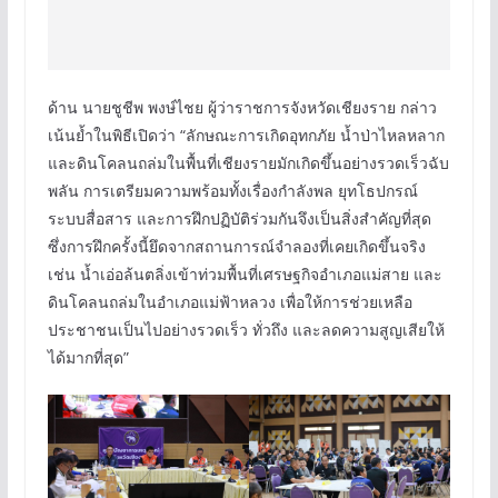
ด้าน นายชูชีพ พงษ์ไชย ผู้ว่าราชการจังหวัดเชียงราย กล่าว
เน้นย้ำในพิธีเปิดว่า “ลักษณะการเกิดอุทกภัย น้ำป่าไหลหลาก
และดินโคลนถล่มในพื้นที่เชียงรายมักเกิดขึ้นอย่างรวดเร็วฉับ
พลัน การเตรียมความพร้อมทั้งเรื่องกำลังพล ยุทโธปกรณ์
ระบบสื่อสาร และการฝึกปฏิบัติร่วมกันจึงเป็นสิ่งสำคัญที่สุด
ซึ่งการฝึกครั้งนี้ยึดจากสถานการณ์จำลองที่เคยเกิดขึ้นจริง
เช่น น้ำเอ่อล้นตลิ่งเข้าท่วมพื้นที่เศรษฐกิจอำเภอแม่สาย และ
ดินโคลนถล่มในอำเภอแม่ฟ้าหลวง เพื่อให้การช่วยเหลือ
ประชาชนเป็นไปอย่างรวดเร็ว ทั่วถึง และลดความสูญเสียให้
ได้มากที่สุด”