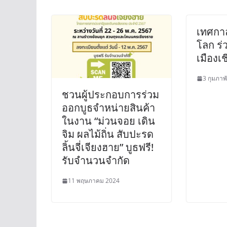
เทศกาล
โลก ร่
เมืองเ
3 กุมภาพ
ชวนผู้ประกอบการร่วม
ออกบูธจำหน่ายสินค้า
ในงาน “ม่วนจอย เดิน
จิม ผลไม้ถิ่น สับปะรด
ลิ้นจี่เจียงฮาย” บูธฟรี!
รับจำนวนจำกัด
11 พฤษภาคม 2024