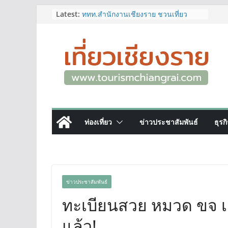
Skip
Latest:
ททท.สำนักงานเชียงราย ชวนเที่ยว
เชียงรายหน้าฝน ให้ชุ่มฉ่ำหัวใจไปกับ
to
“Feel All the Feelings” เที่ยวให้สนุก
content
เก็บแสตมป์ครบ แล้วรับของที่ระลึกสุด
พิเศษ! ทันที
เลขสวย หมวด ขจ เปิดประมูลออนไลน์
แล้ววันนี้ เลขเด่น เลขมงคล ความหมาย
ดีมีให้เลือกหลากหลายทั้ง 301 หมายเลข
3 พิกัด ที่เที่ยวชมงานเทศกาลโล้ชิงช้า
จ.เชียงราย ที่ไม่ควรพลาด!
12–16 ส.ค.นี้ เตรียมพบกับมหกรรมสุด
ท่องเที่ยว
ข่าวประชาสัมพันธ์
ธุรก
ยิ่งใหญ่แห่งปี “อุตสาหกรรมแฟร์ ล้านนา
ตะวันออก 2026”
ผู้ว่าฯ เชียงราย เยี่ยมชม “ป๊ะกาด Vol.2”
ยกระดับตลาดสด 100 ปี สู่พิพิธภัณฑ์
ศิลปะมีชีวิต หนุนเศรษฐกิจสร้างสรรค์
และการท่องเที่ยวของเมือง
ข่าวประชาสัมพันธ์
ทะเบียนสวย หมวด ขจ เช
แล้ว!