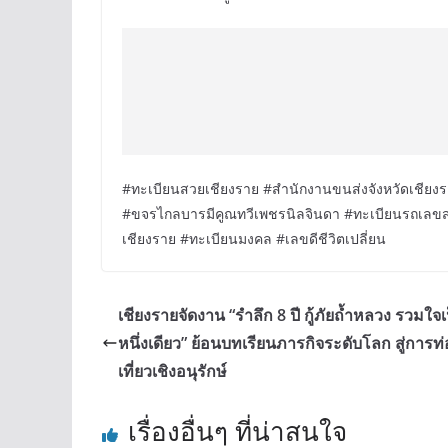
#ทะเบียนสวยเชียงราย #สำนักงานขนส่งจังหวัดเชียง
#ขจรไกลบารมีคูณทวีเพชรนิลจินดา #ทะเบียนรถเลข
เชียงราย #ทะเบียนมงคล #เลขดีชีวิตเปลี่ยน
เชียงรายจัดงาน “รำลึก 8 ปี กู้ภัยถ้ำหลวง รวมใจเ
หนึ่งเดียว” ย้อนบทเรียนภารกิจระดับโลก สู่การท่
เที่ยวเชิงอนุรักษ์
เรื่องอื่นๆ ที่น่าสนใจ