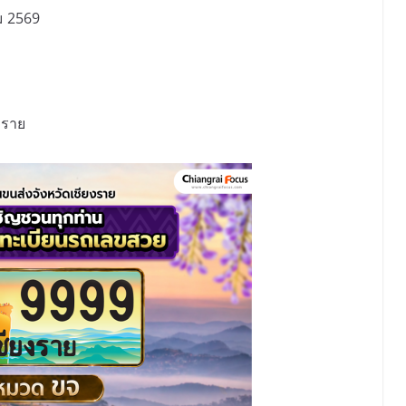
คม 2569
งราย