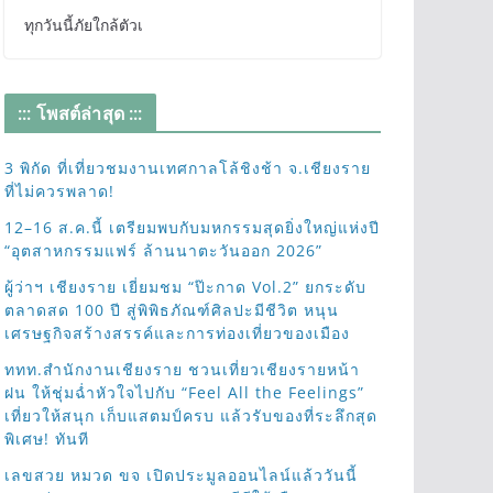
ทุกวันนี้ภัยใกล้ตัวเ
::: โพสต์ล่าสุด :::
3 พิกัด ที่เที่ยวชมงานเทศกาลโล้ชิงช้า จ.เชียงราย
ที่ไม่ควรพลาด!
12–16 ส.ค.นี้ เตรียมพบกับมหกรรมสุดยิ่งใหญ่แห่งปี
“อุตสาหกรรมแฟร์ ล้านนาตะวันออก 2026”
ผู้ว่าฯ เชียงราย เยี่ยมชม “ป๊ะกาด Vol.2” ยกระดับ
ตลาดสด 100 ปี สู่พิพิธภัณฑ์ศิลปะมีชีวิต หนุน
เศรษฐกิจสร้างสรรค์และการท่องเที่ยวของเมือง
ททท.สำนักงานเชียงราย ชวนเที่ยวเชียงรายหน้า
ฝน ให้ชุ่มฉ่ำหัวใจไปกับ “Feel All the Feelings”
เที่ยวให้สนุก เก็บแสตมป์ครบ แล้วรับของที่ระลึกสุด
พิเศษ! ทันที
เลขสวย หมวด ขจ เปิดประมูลออนไลน์แล้ววันนี้