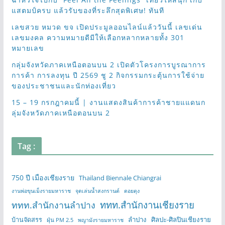
แสตมป์ครบ แล้วรับของที่ระลึกสุดพิเศษ! ทันที
เลขสวย หมวด ขจ เปิดประมูลออนไลน์แล้ววันนี้ เลขเด่น
เลขมงคล ความหมายดีมีให้เลือกหลากหลายทั้ง 301
หมายเลข
กลุ่มจังหวัดภาคเหนือตอนบน 2 เปิดตัวโครงการบูรณาการ
การค้า การลงทุน ปี 2569 ชู 2 กิจกรรมกระตุ้นการใช้จ่าย
ของประชาชนและนักท่องเที่ยว
15 – 19 กรกฎาคมนี้ | งานแสดงสินค้าการค้าชายแแดนก
ลุ่มจังหวัดภาคเหนือตอนบน 2
Tag :
750 ปี เมืองเชียงราย
Thailand Biennale Chiangrai
งานพ่อขุนเม็งรายมหาราช
จุดเล่นน้ำสงกรานต์
ดอยตุง
ททท.สำนักงานเชียงราย
ททท.สำนักงานลำปาง
บ้านจัดสรร
ลำปาง
ศิลปะ-ศิลปินเชียงราย
ฝุ่น PM 2.5
พญามังรายมหาราช