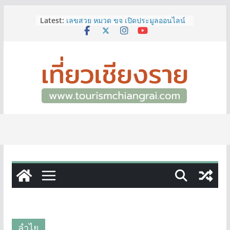
Skip
Latest:
เลขสวย หมวด ขจ เปิดประมูลออนไลน์
to
แล้ววันนี้ เลขเด่น เลขมงคล ความหมาย
content
ดีมีให้เลือกหลากหลายทั้ง 301 หมายเลข
3 พิกัด ที่เที่ยวชมงานเทศกาลโล้ชิงช้า
จ.เชียงราย ที่ไม่ควรพลาด!
12–16 ส.ค.นี้ เตรียมพบกับมหกรรมสุด
ยิ่งใหญ่แห่งปี “อุตสาหกรรมแฟร์ ล้านนา
ตะวันออก 2026”
ผู้ว่าฯ เชียงราย เยี่ยมชม “ป๊ะกาด Vol.2”
ยกระดับตลาดสด 100 ปี สู่พิพิธภัณฑ์
ศิลปะมีชีวิต หนุนเศรษฐกิจสร้างสรรค์
และการท่องเที่ยวของเมือง
ททท.สำนักงานเชียงราย ชวนเที่ยว
เชียงรายหน้าฝน ให้ชุ่มฉ่ำหัวใจไปกับ
“Feel All the Feelings” เที่ยวให้สนุก
เก็บแสตมป์ครบ แล้วรับของที่ระลึกสุด
พิเศษ! ทันที
ลำไย