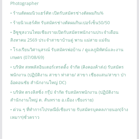
Photographer
• ร้านตัดผมนิวแฮร์คัท เปิดรับสมัครช่างตัดผมกิน%
• ร้ายนิวแฮร์คัท รับสมัครช่างตัดผมกินเปอร์เซ็น50/50
• อีซูซุสงวนไทยเชียงรายเปิดรับสมัครพนักงานประจำเดือน
สิงหาคม 2569 ประจำสาขาบ้านดู่ พาน แม่สาย แม่จัน
• โรงเรียนวิศานุสรณ์ รับสมัครพ่อบ้าน / ดูแลภูมิทัศน์และงาน
เกษตร (07/08/69)
• บริษัท สหพลัสอินเตอร์เทรดดิ้ง จำกัด (คิงคองค้าส่ง) รับสมัคร
พนักงาน (ปฏิบัติงาน สาขา ท่าสาย/ สาขา เชียงแสน/สาขา ป่า
อ้อดอนชัย สำนักงานใหญ่ DC)
• บริษัท ตรงลิสซิ่ง กรุ๊ป จำกัด รับสมัครพนักงาน (ปฏิบัติงาน
สำนักงานใหญ่ ต. สันทราย อ.เมือง เชียงราย)
• ด่วน ๆ ที่ทำการไปรษณีย์เชียงราย รับสมัครบุคคลภายนอก(จ้าง
เหมาฯ)ชั่วคราว