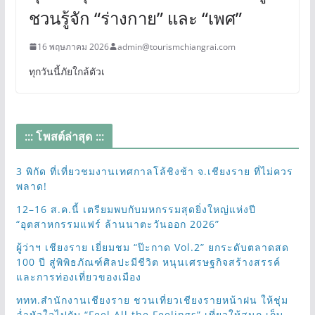
ชวนรู้จัก “ร่างกาย” และ “เพศ”
16 พฤษภาคม 2026
admin@tourismchiangrai.com
ทุกวันนี้ภัยใกล้ตัวเ
::: โพสต์ล่าสุด :::
3 พิกัด ที่เที่ยวชมงานเทศกาลโล้ชิงช้า จ.เชียงราย ที่ไม่ควร
พลาด!
12–16 ส.ค.นี้ เตรียมพบกับมหกรรมสุดยิ่งใหญ่แห่งปี
“อุตสาหกรรมแฟร์ ล้านนาตะวันออก 2026”
ผู้ว่าฯ เชียงราย เยี่ยมชม “ป๊ะกาด Vol.2” ยกระดับตลาดสด
100 ปี สู่พิพิธภัณฑ์ศิลปะมีชีวิต หนุนเศรษฐกิจสร้างสรรค์
และการท่องเที่ยวของเมือง
ททท.สำนักงานเชียงราย ชวนเที่ยวเชียงรายหน้าฝน ให้ชุ่ม
ฉ่ำหัวใจไปกับ “Feel All the Feelings” เที่ยวให้สนุก เก็บ