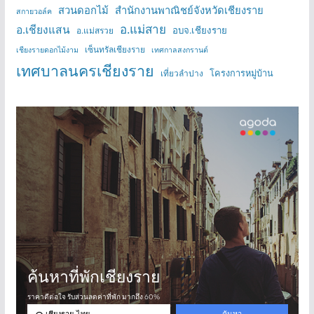
สวนดอกไม้
สำนักงานพาณิชย์จังหวัดเชียงราย
สกายวอล์ค
อ.แม่สาย
อ.เชียงแสน
อบจ.เชียงราย
อ.แม่สรวย
เซ็นทรัลเชียงราย
เชียงรายดอกไม้งาม
เทศกาลสงกรานต์
เทศบาลนครเชียงราย
โครงการหมู่บ้าน
เที่ยวลำปาง