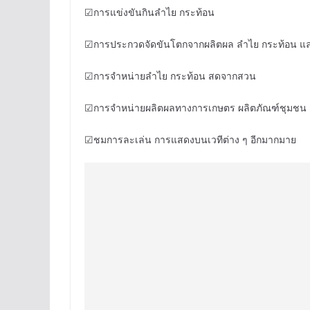
☑การแข่งขันกินลำไย กระท้อน
☑การประกวดจัดขันโตกจากผลิตผล ลำไย กระท้อน แ
☑การจำหน่ายลำไย กระท้อน สดจากสวน
☑การจำหน่ายผลิตผลทางการเกษตร ผลิตภัณฑ์ชุมชน 
☑ชมการละเล่น การแสดงบนเวทีต่าง ๆ อีกมากมาย