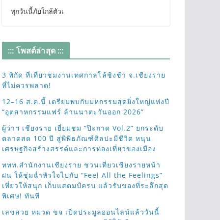
ทุกวันนี้ภัยใกล้ตัวเ
::: โพสต์ล่าสุด :::
3 พิกัด ที่เที่ยวชมงานเทศกาลโล้ชิงช้า จ.เชียงราย
ที่ไม่ควรพลาด!
12–16 ส.ค.นี้ เตรียมพบกับมหกรรมสุดยิ่งใหญ่แห่งปี
“อุตสาหกรรมแฟร์ ล้านนาตะวันออก 2026”
ผู้ว่าฯ เชียงราย เยี่ยมชม “ป๊ะกาด Vol.2” ยกระดับ
ตลาดสด 100 ปี สู่พิพิธภัณฑ์ศิลปะมีชีวิต หนุน
เศรษฐกิจสร้างสรรค์และการท่องเที่ยวของเมือง
ททท.สำนักงานเชียงราย ชวนเที่ยวเชียงรายหน้า
ฝน ให้ชุ่มฉ่ำหัวใจไปกับ “Feel All the Feelings”
เที่ยวให้สนุก เก็บแสตมป์ครบ แล้วรับของที่ระลึกสุด
พิเศษ! ทันที
เลขสวย หมวด ขจ เปิดประมูลออนไลน์แล้ววันนี้