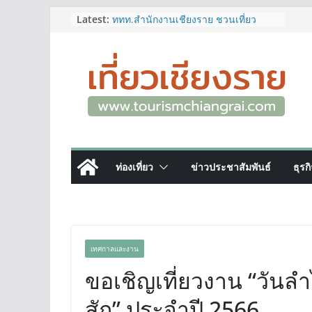
Skip
Latest:
ททท.สำนักงานเชียงราย ชวนเที่ยว
เชียงรายหน้าฝน ให้ชุ่มฉ่ำหัวใจไปกับ
to
“Feel All the Feelings” เที่ยวให้สนุก
content
เก็บแสตมป์ครบ แล้วรับของที่ระลึกสุด
พิเศษ! ทันที
เลขสวย หมวด ขจ เปิดประมูลออนไลน์
แล้ววันนี้ เลขเด่น เลขมงคล ความหมาย
ดีมีให้เลือกหลากหลายทั้ง 301 หมายเลข
3 พิกัด ที่เที่ยวชมงานเทศกาลโล้ชิงช้า
จ.เชียงราย ที่ไม่ควรพลาด!
12–16 ส.ค.นี้ เตรียมพบกับมหกรรมสุด
ท่องเที่ยว
ข่าวประชาสัมพันธ์
ธุรก
ยิ่งใหญ่แห่งปี “อุตสาหกรรมแฟร์ ล้านนา
ตะวันออก 2026”
ผู้ว่าฯ เชียงราย เยี่ยมชม “ป๊ะกาด Vol.2”
ยกระดับตลาดสด 100 ปี สู่พิพิธภัณฑ์
ศิลปะมีชีวิต หนุนเศรษฐกิจสร้างสรรค์
และการท่องเที่ยวของเมือง
เทศกาลและงาน
ขอเชิญเที่ยวงาน “วันล
สัก” ประจำปี 2566