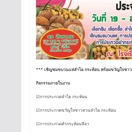
*** เชิญชมขบวนแห่ลำไย กระท้อน พร้อมขวัญใจชาวส
กิจกรรมภายในงาน
☑การประกวดลำไย กระท้อน
☑การประกวดขวัญใจชาวสวนลำไย กระท้อน
☑การประกวดตำกระท้อนลีลา