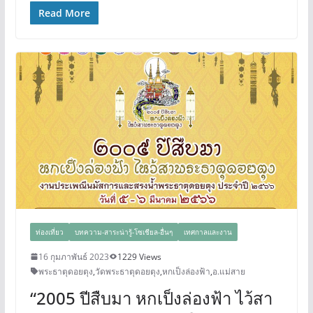
Read More
ท่องเที่ยว
บทความ-สาระน่ารู้-โซเชียล-อื่นๆ
เทศกาลและงาน
16 กุมภาพันธ์ 2023
1229 Views
พระธาตุดอยตุง
,
วัดพระธาตุดอยตุง
,
หกเป็งล่องฟ้า
,
อ.แม่สาย
“2005 ปีสืบมา หกเป็งล่องฟ้า ไว้สา