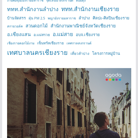
งานพ่อขุนเม็งรายมหาราช
จุดเล่นน้ำสงกรานต์
ดอยตุง
ททท.สำนักงานเชียงราย
ททท.สำนักงานลำปาง
บ้านจัดสรร
ลำปาง
ศิลปะ-ศิลปินเชียงราย
ฝุ่น PM 2.5
พญามังรายมหาราช
สวนดอกไม้
สำนักงานพาณิชย์จังหวัดเชียงราย
สกายวอล์ค
อ.แม่สาย
อ.เชียงแสน
อบจ.เชียงราย
อ.แม่สรวย
เซ็นทรัลเชียงราย
เชียงรายดอกไม้งาม
เทศกาลสงกรานต์
เทศบาลนครเชียงราย
โครงการหมู่บ้าน
เที่ยวลำปาง