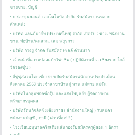
ขายชาย, บัญชี
• บ.ร่องขุ่นฮอนด้า ออโตโมบิล จำกัด รับสมัครงานหลาย
ตำแหน่ง
• บริษัท แลนด์มาร์ท (ประเทศไทย) จำกัด เปิดรับ : ช่าง, พนักงาน
ขาย, พ่อบ้าน/คนสวน, เลขา/ธุรการ
• บริษัท กวงยู จำกัด รับสมัคร เซลล์ ด่วนมาก
• เจ้าหน้าที่ความปลอดภัยวิชาชีพ ( ปฏิบัติงานที่ จ. เชียงราย ใกล้
วัดร่องขุ่น )
• อีซูซุสงวนไทยเชียงรายเปิดรับสมัครพนักงานประจำเดือน
สิงหาคม 2569 ประจำสาขาบ้านดู่ พาน แม่สาย แม่จัน
• บริษัทในกลุ่มพยัคฆ์กรุ๊ป และแสงไพบูลย์ฯ ผู้จัดการฝ่าย
ทรัพยากรบุคคล
• บริษัทรัตนกิจลิสซิ่งเชียงราย ( สำนักงานใหญ่ ) รับสมัคร
พนักงานบัญชี , ภาษี ( ด่วนที่สุด!!! )
• โรงเรียนอนุบาลคริสเตียนสันกองรับสมัครครูผู้สอน 1 อัตรา
ด่วน!!