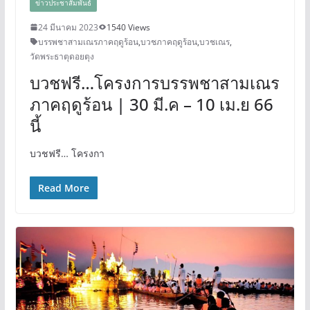
ข่าวประชาสัมพันธ์
24 มีนาคม 2023
1540 Views
บรรพชาสามเณรภาคฤดูร้อน
,
บวชภาคฤดูร้อน
,
บวชเณร
,
วัดพระธาตุดอยตุง
บวชฟรี…โครงการบรรพชาสามเณร
ภาคฤดูร้อน | 30 มี.ค – 10 เม.ย 66
นี้
บวชฟรี… โครงกา
Read More