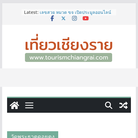
ททท.สำนักงานเชียงราย ชวนเที่ยว
Skip
Latest:
เชียงรายหน้าฝน ให้ชุ่มฉ่ำหัวใจไปกับ
to
“Feel All the Feelings” เที่ยวให้สนุก
content
เก็บแสตมป์ครบ แล้วรับของที่ระลึกสุด
พิเศษ! ทันที
เลขสวย หมวด ขจ เปิดประมูลออนไลน์
แล้ววันนี้ เลขเด่น เลขมงคล ความหมาย
ดีมีให้เลือกหลากหลายทั้ง 301 หมายเลข
3 พิกัด ที่เที่ยวชมงานเทศกาลโล้ชิงช้า
จ.เชียงราย ที่ไม่ควรพลาด!
12–16 ส.ค.นี้ เตรียมพบกับมหกรรมสุด
ยิ่งใหญ่แห่งปี “อุตสาหกรรมแฟร์ ล้านนา
ตะวันออก 2026”
ผู้ว่าฯ เชียงราย เยี่ยมชม “ป๊ะกาด Vol.2”
ยกระดับตลาดสด 100 ปี สู่พิพิธภัณฑ์
ศิลปะมีชีวิต หนุนเศรษฐกิจสร้างสรรค์
และการท่องเที่ยวของเมือง
วัดพระธาตุดอยตุง