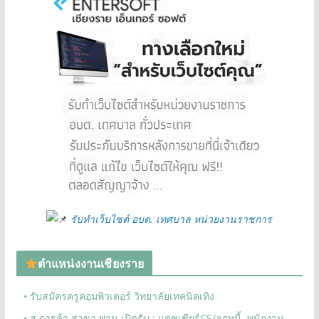
รับทำเว็บไซต์ อบต. เทศบาล หน่วยงานราชการ
ตำแหน่งงานเชียงราย
• รับสมัครครูคอมพิวเตอร์ วิทยาลัยเทคนิคเทิง
• ส.การค้า สาขา พาน เปิดรับ : แคชเชียร์CS/ลูกหนี้, พนักงาน