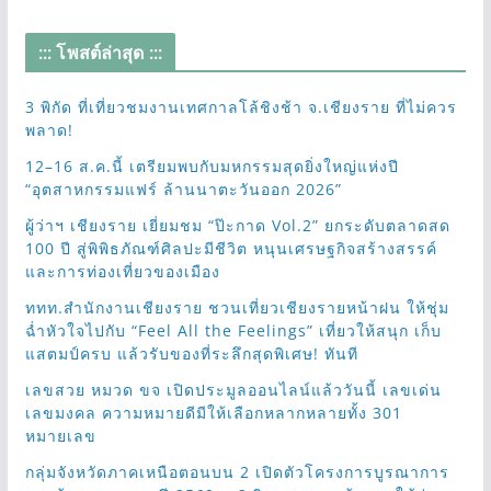
::: โพสต์ล่าสุด :::
3 พิกัด ที่เที่ยวชมงานเทศกาลโล้ชิงช้า จ.เชียงราย ที่ไม่ควร
พลาด!
12–16 ส.ค.นี้ เตรียมพบกับมหกรรมสุดยิ่งใหญ่แห่งปี
“อุตสาหกรรมแฟร์ ล้านนาตะวันออก 2026”
ผู้ว่าฯ เชียงราย เยี่ยมชม “ป๊ะกาด Vol.2” ยกระดับตลาดสด
100 ปี สู่พิพิธภัณฑ์ศิลปะมีชีวิต หนุนเศรษฐกิจสร้างสรรค์
และการท่องเที่ยวของเมือง
ททท.สำนักงานเชียงราย ชวนเที่ยวเชียงรายหน้าฝน ให้ชุ่ม
ฉ่ำหัวใจไปกับ “Feel All the Feelings” เที่ยวให้สนุก เก็บ
แสตมป์ครบ แล้วรับของที่ระลึกสุดพิเศษ! ทันที
เลขสวย หมวด ขจ เปิดประมูลออนไลน์แล้ววันนี้ เลขเด่น
เลขมงคล ความหมายดีมีให้เลือกหลากหลายทั้ง 301
หมายเลข
กลุ่มจังหวัดภาคเหนือตอนบน 2 เปิดตัวโครงการบูรณาการ