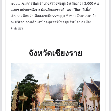
ขบวน ,
ชมการฟ้อนรำบวงสรวงพ่อขุนงำเมืองกว่า 3,000 คน
และ
ชมประเพณีการฟ้อนผีของชาวล้านนา“ผีมด-ผีเม็ง
”
เป็นการฟ้อนรำเพื่อสังเวยผีบรรพบุรุษ ซึ่งชาวล้านนานับถือ
ณ บริเวณลานด้านหน้าอนุสาวรีย์พ่อขุนงำเมือง อ.เมือง
จ.พะเยา
…
จังหวัดเชียงราย