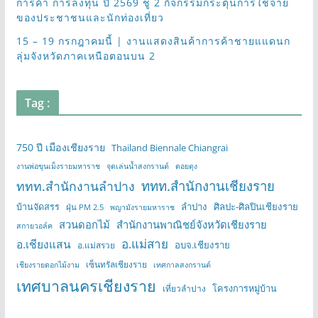
การค้า การลงทุน ปี 2569 ชู 2 กิจกรรมกระตุ้นการใช้จ่าย
ของประชาชนและนักท่องเที่ยว
15 – 19 กรกฎาคมนี้ | งานแสดงสินค้าการค้าชายแแดนก
ลุ่มจังหวัดภาคเหนือตอนบน 2
Tag :
750 ปี เมืองเชียงราย
Thailand Biennale Chiangrai
งานพ่อขุนเม็งรายมหาราช
จุดเล่นน้ำสงกรานต์
ดอยตุง
ททท.สำนักงานเชียงราย
ททท.สำนักงานลำปาง
บ้านจัดสรร
ลำปาง
ศิลปะ-ศิลปินเชียงราย
ฝุ่น PM 2.5
พญามังรายมหาราช
สวนดอกไม้
สำนักงานพาณิชย์จังหวัดเชียงราย
สกายวอล์ค
อ.แม่สาย
อ.เชียงแสน
อบจ.เชียงราย
อ.แม่สรวย
เซ็นทรัลเชียงราย
เชียงรายดอกไม้งาม
เทศกาลสงกรานต์
เทศบาลนครเชียงราย
โครงการหมู่บ้าน
เที่ยวลำปาง