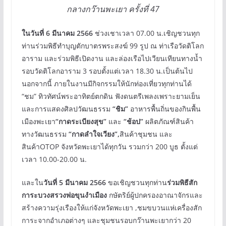
กลางกว๊านพะเยา ครั้งที่ 47
ในวันที่ 6 มีนาคม 2566
ช่วงเชาเวลา 07.00 น.เชิญชวนทุก
ท่านร่วมพิธีทำบุญตักบาตรพระสงฆ์ 99 รูป ณ ท่าเรือวัดติโลก
อาราม และร่วมพิธีเปิดงาน และล่องเรือไปเวียนเทียนทางน้ำ
รอบวัดติโลกอาราม 3 รอบตั้งแต่เวลา 18.30 น.เป็นต้นไป
นอกจากนี้ ภายในงานมีกิจกรรมให้นักท่องเที่ยวทุกท่านได้
“ชม” ทิวทัศน์พระอาทิตย์ตกดิน ฟังดนตรีเพลงเพราะยามเย็น
และการแสดงศิลปวัฒนธรรม
“ชิม”
อาหารพื้นถิ่นของกินพื้น
เมืองพะเยา
“กาดระเบียงสุข”
และ
“ช้อป”
ผลิตภัณฑ์สินค้า
ทางวัฒนธรรม
“กาดลำใจเวียง”,
สินค้าชุมชน และ
สินค้าOTOP จังหวัดพะเยาได้ทุกวัน รวมกว่า 200 บูธ ตั้งแต่
เวลา 10.00-20.00 น.
และใน
วันที่ 5 มีนาคม 2566
ขอเชิญชวนทุกท่าน
ร่วมพิธีสัก
การะบวงสรวงพ่อขุนงำเมือง
กษัตริย์ผู้ปกครองอาณาจักรและ
สร้างความรุ่งเรืองให้แก่จังหวัดพะเยา ,ชมขบวนแห่เครื่องสัก
การะจากอำเภอต่างๆ และชุมชนรอบกว๊านพะเยากว่า 20