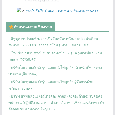
รับทำเว็บไซต์ อบต. เทศบาล หน่วยงานราชการ
ตำแหน่งงานเชียงราย
• อีซูซุสงวนไทยเชียงรายเปิดรับสมัครพนักงานประจำเดือน
สิงหาคม 2569 ประจำสาขาบ้านดู่ พาน แม่สาย แม่จัน
• โรงเรียนวิศานุสรณ์ รับสมัครพ่อบ้าน / ดูแลภูมิทัศน์และงาน
เกษตร (07/08/69)
• บริษัทในกลุ่มพยัคฆ์กรุ๊ป และแสงไพบูลย์ฯ เจ้าหน้าที่ขายต่าง
ประเทศ (จีนHSK4)
• บริษัทในกลุ่มพยัคฆ์กรุ๊ป และแสงไพบูลย์ฯ ผู้จัดการฝ่าย
ทรัพยากรบุคคล
• บริษัท สหพลัสอินเตอร์เทรดดิ้ง จำกัด (คิงคองค้าส่ง) รับสมัคร
พนักงาน (ปฏิบัติงาน สาขา ท่าสาย/ สาขา เชียงแสน/สาขา ป่า
อ้อดอนชัย สำนักงานใหญ่ DC)