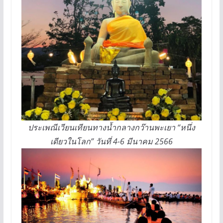
ประเพณีเวียนเทียนทางน้ำกลางกว๊านพะเยา “หนึ่ง
เดียวในโลก” วันที่ 4-6 มีนาคม 2566