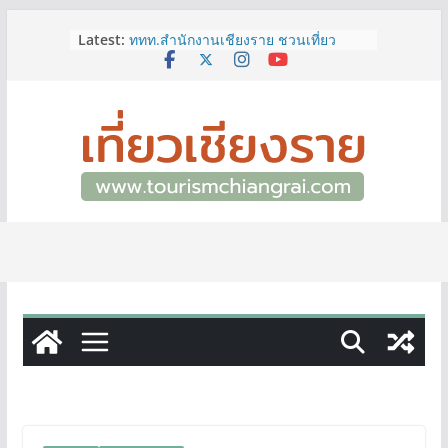
Skip
Latest:
ททท.สำนักงานเชียงราย ชวนเที่ยว
to
เชียงรายหน้าฝน ให้ชุ่มฉ่ำหัวใจไปกับ
content
“Feel All the Feelings” เที่ยวให้สนุก
เก็บแสตมป์ครบ แล้วรับของที่ระลึกสุด
พิเศษ! ทันที
เลขสวย หมวด ขจ เปิดประมูลออนไลน์
แล้ววันนี้ เลขเด่น เลขมงคล ความหมาย
ดีมีให้เลือกหลากหลายทั้ง 301 หมายเลข
3 พิกัด ที่เที่ยวชมงานเทศกาลโล้ชิงช้า
จ.เชียงราย ที่ไม่ควรพลาด!
12–16 ส.ค.นี้ เตรียมพบกับมหกรรมสุด
ยิ่งใหญ่แห่งปี “อุตสาหกรรมแฟร์ ล้านนา
ตะวันออก 2026”
ผู้ว่าฯ เชียงราย เยี่ยมชม “ป๊ะกาด Vol.2”
ยกระดับตลาดสด 100 ปี สู่พิพิธภัณฑ์
ศิลปะมีชีวิต หนุนเศรษฐกิจสร้างสรรค์
และการท่องเที่ยวของเมือง