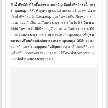
ตักน้ำทิพย์ศักดิ์สิทธิ์และชบวนแห่อัญเชิญน้ำทิพย์สรงน้ำพระ
ธาตุดอยตุง
, พิธีเจริญพระพุทธมนต์ อบรมสมโภช เทศน์สวด
เบิกน้ำทิพย์ ณ วัดน้อยดอยตุง และในช่วงเย็นเชิญชมการ
แสดง แสง สี เสียง ณ วัดพระธาตุดอยตุง ใน
วันที่ 6 มีนาคม
2566
ในช่วงเช้ามีพิธีทำบุญตักบาตร ณ วัดน้อยดอยตุง, พิธี
บวงสรวงพระธาตุดอยตุง ณ ลานพระธาตุดอยตุง, เชิญ
ชม
ขบวนแห่รัตนสัตตนังสักการะพระธาตุดอยตุง
, พิธีสืบชะตา
หลวงล้านนา
“รวมบุญคนเกิดปีกุนและทุกราศี”
และพิธีถวาย
เครื่องสักการะพระธาตุดอยตุง และพิธีสรงน้ำพระราชทาน
และห่มผ้ารอบพระธาตุดอยตุง