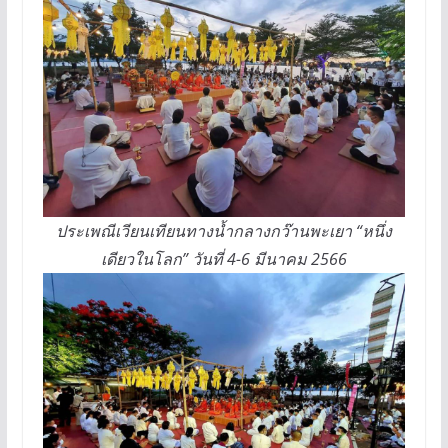
ประเพณีเวียนเทียนทางน้ำกลางกว๊านพะเยา “หนึ่ง
เดียวในโลก” วันที่ 4-6 มีนาคม 2566