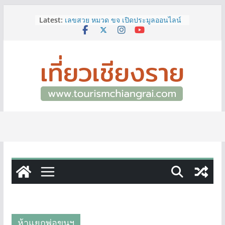
Skip
ททท.สำนักงานเชียงราย ชวนเที่ยว
Latest:
เชียงรายหน้าฝน ให้ชุ่มฉ่ำหัวใจไปกับ
to
“Feel All the Feelings” เที่ยวให้สนุก
content
เก็บแสตมป์ครบ แล้วรับของที่ระลึกสุด
พิเศษ! ทันที
เลขสวย หมวด ขจ เปิดประมูลออนไลน์
แล้ววันนี้ เลขเด่น เลขมงคล ความหมาย
ดีมีให้เลือกหลากหลายทั้ง 301 หมายเลข
3 พิกัด ที่เที่ยวชมงานเทศกาลโล้ชิงช้า
จ.เชียงราย ที่ไม่ควรพลาด!
12–16 ส.ค.นี้ เตรียมพบกับมหกรรมสุด
ยิ่งใหญ่แห่งปี “อุตสาหกรรมแฟร์ ล้านนา
ตะวันออก 2026”
ผู้ว่าฯ เชียงราย เยี่ยมชม “ป๊ะกาด Vol.2”
ยกระดับตลาดสด 100 ปี สู่พิพิธภัณฑ์
ศิลปะมีชีวิต หนุนเศรษฐกิจสร้างสรรค์
และการท่องเที่ยวของเมือง
ห้าแยกพ่อขุนฯ