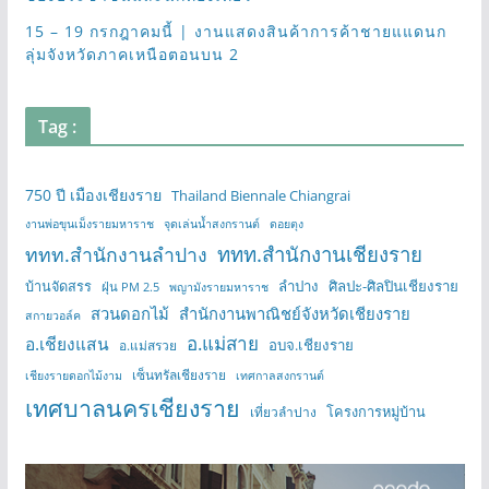
15 – 19 กรกฎาคมนี้ | งานแสดงสินค้าการค้าชายแแดนก
ลุ่มจังหวัดภาคเหนือตอนบน 2
Tag :
750 ปี เมืองเชียงราย
Thailand Biennale Chiangrai
งานพ่อขุนเม็งรายมหาราช
จุดเล่นน้ำสงกรานต์
ดอยตุง
ททท.สำนักงานเชียงราย
ททท.สำนักงานลำปาง
บ้านจัดสรร
ลำปาง
ศิลปะ-ศิลปินเชียงราย
ฝุ่น PM 2.5
พญามังรายมหาราช
สวนดอกไม้
สำนักงานพาณิชย์จังหวัดเชียงราย
สกายวอล์ค
อ.แม่สาย
อ.เชียงแสน
อบจ.เชียงราย
อ.แม่สรวย
เซ็นทรัลเชียงราย
เชียงรายดอกไม้งาม
เทศกาลสงกรานต์
เทศบาลนครเชียงราย
โครงการหมู่บ้าน
เที่ยวลำปาง