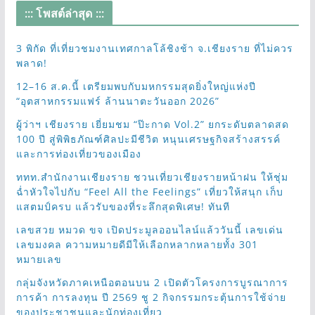
::: โพสต์ล่าสุด :::
3 พิกัด ที่เที่ยวชมงานเทศกาลโล้ชิงช้า จ.เชียงราย ที่ไม่ควร
พลาด!
12–16 ส.ค.นี้ เตรียมพบกับมหกรรมสุดยิ่งใหญ่แห่งปี
“อุตสาหกรรมแฟร์ ล้านนาตะวันออก 2026”
ผู้ว่าฯ เชียงราย เยี่ยมชม “ป๊ะกาด Vol.2” ยกระดับตลาดสด
100 ปี สู่พิพิธภัณฑ์ศิลปะมีชีวิต หนุนเศรษฐกิจสร้างสรรค์
และการท่องเที่ยวของเมือง
ททท.สำนักงานเชียงราย ชวนเที่ยวเชียงรายหน้าฝน ให้ชุ่ม
ฉ่ำหัวใจไปกับ “Feel All the Feelings” เที่ยวให้สนุก เก็บ
แสตมป์ครบ แล้วรับของที่ระลึกสุดพิเศษ! ทันที
เลขสวย หมวด ขจ เปิดประมูลออนไลน์แล้ววันนี้ เลขเด่น
เลขมงคล ความหมายดีมีให้เลือกหลากหลายทั้ง 301
หมายเลข
กลุ่มจังหวัดภาคเหนือตอนบน 2 เปิดตัวโครงการบูรณาการ
การค้า การลงทุน ปี 2569 ชู 2 กิจกรรมกระตุ้นการใช้จ่าย
ของประชาชนและนักท่องเที่ยว