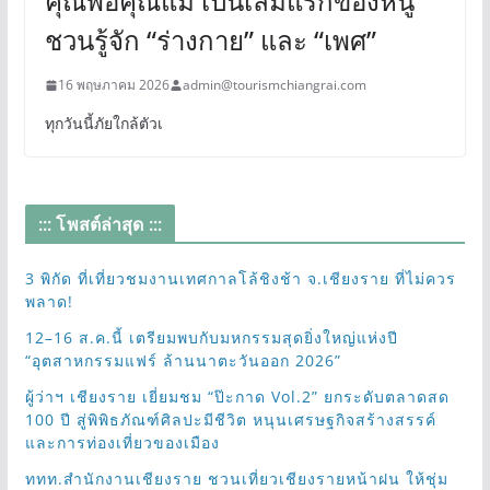
คุณพ่อคุณแม่ เป็นเล่มแรกของหนู
ชวนรู้จัก “ร่างกาย” และ “เพศ”
16 พฤษภาคม 2026
admin@tourismchiangrai.com
ทุกวันนี้ภัยใกล้ตัวเ
::: โพสต์ล่าสุด :::
3 พิกัด ที่เที่ยวชมงานเทศกาลโล้ชิงช้า จ.เชียงราย ที่ไม่ควร
พลาด!
12–16 ส.ค.นี้ เตรียมพบกับมหกรรมสุดยิ่งใหญ่แห่งปี
“อุตสาหกรรมแฟร์ ล้านนาตะวันออก 2026”
ผู้ว่าฯ เชียงราย เยี่ยมชม “ป๊ะกาด Vol.2” ยกระดับตลาดสด
100 ปี สู่พิพิธภัณฑ์ศิลปะมีชีวิต หนุนเศรษฐกิจสร้างสรรค์
และการท่องเที่ยวของเมือง
ททท.สำนักงานเชียงราย ชวนเที่ยวเชียงรายหน้าฝน ให้ชุ่ม