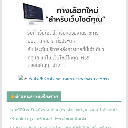
รับทำเว็บไซต์ อบต. เทศบาล หน่วยงานราชการ
ตำแหน่งงานเชียงราย
• สมบัติทัวร์ รับสมัครแม่บ้าน (ประจำสาขาอู่นางแล) 1 ตำแหน่ง
• รับสมัครครูคอมพิวเตอร์ วิทยาลัยเทคนิคเทิง
• ส.การค้า สาขา พาน เปิดรับ : แคชเชียร์CS/ลูกหนี้, พนักงาน