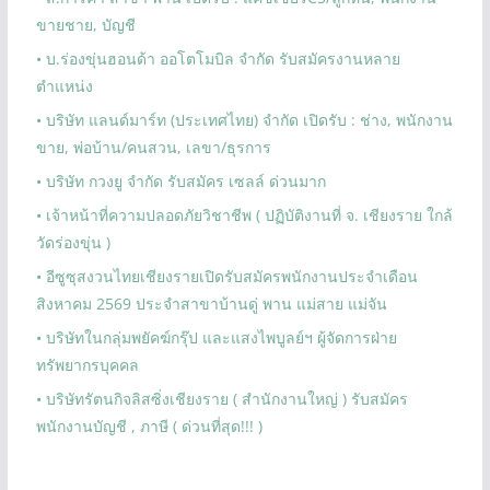
ขายชาย, บัญชี
• บ.ร่องขุ่นฮอนด้า ออโตโมบิล จำกัด รับสมัครงานหลาย
ตำแหน่ง
• บริษัท แลนด์มาร์ท (ประเทศไทย) จำกัด เปิดรับ : ช่าง, พนักงาน
ขาย, พ่อบ้าน/คนสวน, เลขา/ธุรการ
• บริษัท กวงยู จำกัด รับสมัคร เซลล์ ด่วนมาก
• เจ้าหน้าที่ความปลอดภัยวิชาชีพ ( ปฏิบัติงานที่ จ. เชียงราย ใกล้
วัดร่องขุ่น )
• อีซูซุสงวนไทยเชียงรายเปิดรับสมัครพนักงานประจำเดือน
สิงหาคม 2569 ประจำสาขาบ้านดู่ พาน แม่สาย แม่จัน
• บริษัทในกลุ่มพยัคฆ์กรุ๊ป และแสงไพบูลย์ฯ ผู้จัดการฝ่าย
ทรัพยากรบุคคล
• บริษัทรัตนกิจลิสซิ่งเชียงราย ( สำนักงานใหญ่ ) รับสมัคร
พนักงานบัญชี , ภาษี ( ด่วนที่สุด!!! )