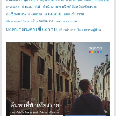
บ้านจัดสรร
ลำปาง
ศิลปะ-ศิลปินเชียงราย
ฝุ่น PM 2.5
พญามังรายมหาราช
สวนดอกไม้
สำนักงานพาณิชย์จังหวัดเชียงราย
สกายวอล์ค
อ.แม่สาย
อ.เชียงแสน
อบจ.เชียงราย
อ.แม่สรวย
เซ็นทรัลเชียงราย
เชียงรายดอกไม้งาม
เทศกาลสงกรานต์
เทศบาลนครเชียงราย
โครงการหมู่บ้าน
เที่ยวลำปาง