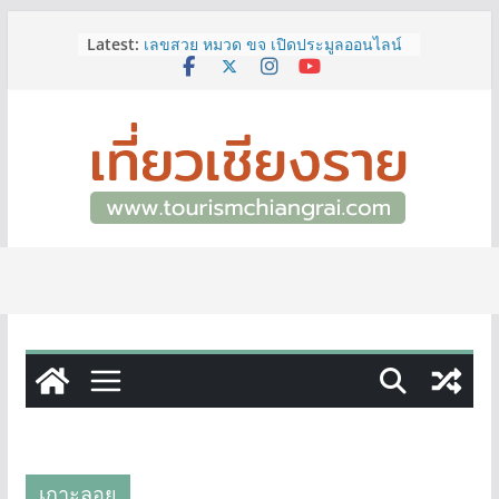
Skip
Latest:
เลขสวย หมวด ขจ เปิดประมูลออนไลน์
to
แล้ววันนี้ เลขเด่น เลขมงคล ความหมาย
content
ดีมีให้เลือกหลากหลายทั้ง 301 หมายเลข
3 พิกัด ที่เที่ยวชมงานเทศกาลโล้ชิงช้า
จ.เชียงราย ที่ไม่ควรพลาด!
12–16 ส.ค.นี้ เตรียมพบกับมหกรรมสุด
ยิ่งใหญ่แห่งปี “อุตสาหกรรมแฟร์ ล้านนา
ตะวันออก 2026”
ผู้ว่าฯ เชียงราย เยี่ยมชม “ป๊ะกาด Vol.2”
ยกระดับตลาดสด 100 ปี สู่พิพิธภัณฑ์
ศิลปะมีชีวิต หนุนเศรษฐกิจสร้างสรรค์
และการท่องเที่ยวของเมือง
ททท.สำนักงานเชียงราย ชวนเที่ยว
เชียงรายหน้าฝน ให้ชุ่มฉ่ำหัวใจไปกับ
“Feel All the Feelings” เที่ยวให้สนุก
เก็บแสตมป์ครบ แล้วรับของที่ระลึกสุด
พิเศษ! ทันที
เกาะลอย