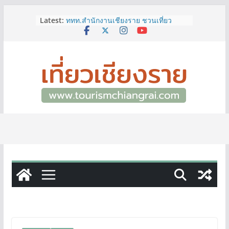
Skip
Latest:
ททท.สำนักงานเชียงราย ชวนเที่ยว
to
เชียงรายหน้าฝน ให้ชุ่มฉ่ำหัวใจไปกับ
content
“Feel All the Feelings” เที่ยวให้สนุก
เก็บแสตมป์ครบ แล้วรับของที่ระลึกสุด
พิเศษ! ทันที
เลขสวย หมวด ขจ เปิดประมูลออนไลน์
แล้ววันนี้ เลขเด่น เลขมงคล ความหมาย
ดีมีให้เลือกหลากหลายทั้ง 301 หมายเลข
3 พิกัด ที่เที่ยวชมงานเทศกาลโล้ชิงช้า
จ.เชียงราย ที่ไม่ควรพลาด!
12–16 ส.ค.นี้ เตรียมพบกับมหกรรมสุด
ยิ่งใหญ่แห่งปี “อุตสาหกรรมแฟร์ ล้านนา
ตะวันออก 2026”
ผู้ว่าฯ เชียงราย เยี่ยมชม “ป๊ะกาด Vol.2”
ยกระดับตลาดสด 100 ปี สู่พิพิธภัณฑ์
ศิลปะมีชีวิต หนุนเศรษฐกิจสร้างสรรค์
และการท่องเที่ยวของเมือง