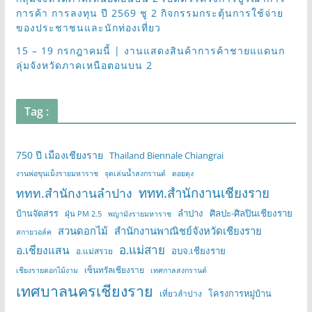
การค้า การลงทุน ปี 2569 ชู 2 กิจกรรมกระตุ้นการใช้จ่าย
ของประชาชนและนักท่องเที่ยว
15 – 19 กรกฎาคมนี้ | งานแสดงสินค้าการค้าชายแแดนก
ลุ่มจังหวัดภาคเหนือตอนบน 2
Tag :
750 ปี เมืองเชียงราย
Thailand Biennale Chiangrai
งานพ่อขุนเม็งรายมหาราช
จุดเล่นน้ำสงกรานต์
ดอยตุง
ททท.สำนักงานเชียงราย
ททท.สำนักงานลำปาง
บ้านจัดสรร
ลำปาง
ศิลปะ-ศิลปินเชียงราย
ฝุ่น PM 2.5
พญามังรายมหาราช
สวนดอกไม้
สำนักงานพาณิชย์จังหวัดเชียงราย
สกายวอล์ค
อ.แม่สาย
อ.เชียงแสน
อบจ.เชียงราย
อ.แม่สรวย
เซ็นทรัลเชียงราย
เชียงรายดอกไม้งาม
เทศกาลสงกรานต์
เทศบาลนครเชียงราย
โครงการหมู่บ้าน
เที่ยวลำปาง