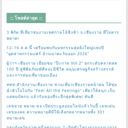
::: โพสต์ล่าสุด :::
3 พิกัด ที่เที่ยวชมงานเทศกาลโล้ชิงช้า จ.เชียงราย ที่ไม่ควร
พลาด!
12–16 ส.ค.นี้ เตรียมพบกับมหกรรมสุดยิ่งใหญ่แห่งปี
“อุตสาหกรรมแฟร์ ล้านนาตะวันออก 2026”
ผู้ว่าฯ เชียงราย เยี่ยมชม “ป๊ะกาด Vol.2” ยกระดับตลาดสด
100 ปี สู่พิพิธภัณฑ์ศิลปะมีชีวิต หนุนเศรษฐกิจสร้างสรรค์
และการท่องเที่ยวของเมือง
ททท.สำนักงานเชียงราย ชวนเที่ยวเชียงรายหน้าฝน ให้ชุ่ม
ฉ่ำหัวใจไปกับ “Feel All the Feelings” เที่ยวให้สนุก เก็บ
แสตมป์ครบ แล้วรับของที่ระลึกสุดพิเศษ! ทันที
เลขสวย หมวด ขจ เปิดประมูลออนไลน์แล้ววันนี้ เลขเด่น
เลขมงคล ความหมายดีมีให้เลือกหลากหลายทั้ง 301
หมายเลข
กลุ่มจังหวัดภาคเหนือตอนบน 2 เปิดตัวโครงการบูรณาการ