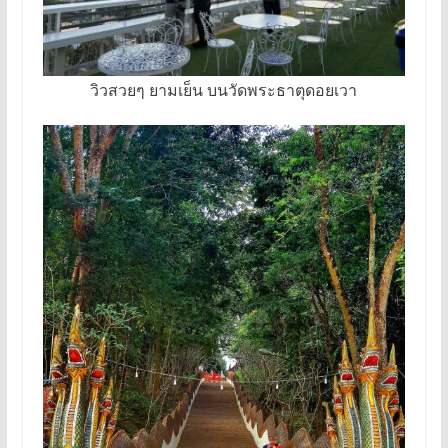
วิวสวยๆ ยามเย็น บนวัดพระธาตุดอยเวา