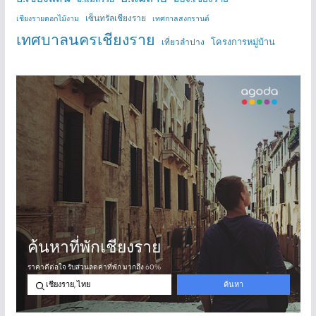
เซ็นทรัลเชียงราย
เชียงรายดอกไม้งาม
เทศกาลสงกรานต์
เทศบาลนครเชียงราย
โครงการหมู่บ้าน
เที่ยวลำปาง