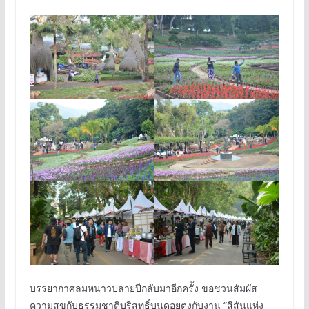
บรรยากาศลมหนาวปลายปีกลับมาอีกครั้ง ขอชวนสัมผัส
ความสุขกับธรรมชาติบริสุทธิ์บนดอยตุงกับงาน “สีสันแห่ง