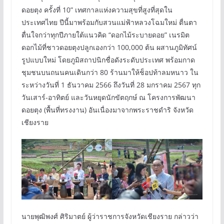
ดอยตุง ครั้งที่ 10” เทศกาลแห่งความสุขที่สูงที่สุดใน
ประเทศไทย ปีนี้มาพร้อมกับสวนแม่ฟ้าหลวงโฉมใหม่ ตื่นตา
ตื่นใจกว่าทุกปีภายใต้แนวคิด “ดอกไม้ระบายดอย” เนรมิต
ดอกไม้ที่ชาวดอยตุงปลูกเองกว่า 100,000 ต้น ผสานภูมิทัศน์
รูปแบบใหม่ โดยภูมิสถาปนิกชื่อดังระดับประเทศ พร้อมกาด
ชุมชนบนถนนคนเดินกว่า 80 ร้านมาให้ช็อปท้าลมหนาว ใน
ระหว่างวันที่ 1 ธันวาคม 2566 ถึงวันที่ 28 มกราคม 2567 ทุก
วันเสาร์-อาทิตย์ และวันหยุดนักขัตฤกษ์ ณ โครงการพัฒนา
ดอยตุง (พื้นที่ทรงงาน) อันเนื่องมาจากพระราชดำริ จังหวัด
เชียงราย
นายพุฒิพงศ์ ศิริมาตย์ ผู้ว่าราชการจังหวัดเชียงราย กล่าวว่า