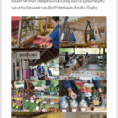
ของครัวตำหนัก เฟตตูชินีแกงฮังเลหมู ดอกไม้ มูสดอกอัญชัน
และครัมเบิลแมคคาเดเมียเสิร์ฟพร้อมตะลิงปลิง เป็นต้น