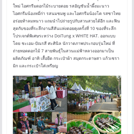
ใหม่ ไอศกรีมดอกไม้ระบายดอย รสอัญชันน้ำผึ้งมะนาว
ไอศกรีมน้องหมี่ก่า รสนมชมพู และไอศกรีมน้องโต รสซาไทย
อร่อยท้าลมหนาว แถมนำไปถ่ายรูปกับสวนสวยได้อีก และฟิน
สุดกับของที่ระลึกงานสีสันแห่งดอยตุงครั้งที่ 10 ของที่ระลึก
โปรเจกต์พิเศษระหว่าง DoiTung x WHITE HAT. ออกแบบ
โดย ชะเอม-ปัณรสี ศะศินิล นักวาดภาพประกอบรุ่นใหม่ ที่
ถ่ายทอดดอกไม้ 7 สายพันธุ์ในสวนแม่ฟ้าหลวงออกมาเป็น
ผลิตภัณฑ์ อาทิ เสื้อยืด กระเป๋าผ้า สมุดกระดาษสา แก้วเซรา
มิก และกระเป๋าใส่เหรียญ