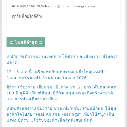
16 พฤษภาคม 2026
admin@tourismchiangrai.com
ทุกวันนี้ภัยใกล้ตัวเ
::: โพสต์ล่าสุด :::
3 พิกัด ที่เที่ยวชมงานเทศกาลโล้ชิงช้า จ.เชียงราย ที่ไม่ควร
พลาด!
12–16 ส.ค.นี้ เตรียมพบกับมหกรรมสุดยิ่งใหญ่แห่งปี
“อุตสาหกรรมแฟร์ ล้านนาตะวันออก 2026”
ผู้ว่าฯ เชียงราย เยี่ยมชม “ป๊ะกาด Vol.2” ยกระดับตลาดสด
100 ปี สู่พิพิธภัณฑ์ศิลปะมีชีวิต หนุนเศรษฐกิจสร้างสรรค์
และการท่องเที่ยวของเมือง
ททท.สำนักงานเชียงราย ชวนเที่ยวเชียงรายหน้าฝน ให้ชุ่ม
ฉ่ำหัวใจไปกับ “Feel All the Feelings” เที่ยวให้สนุก เก็บ
แสตมป์ครบ แล้วรับของที่ระลึกสุดพิเศษ! ทันที