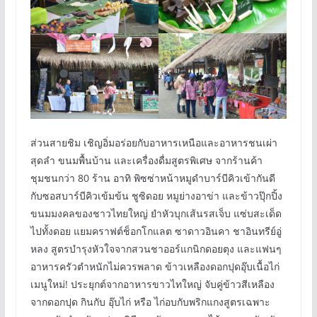
ส่วนสายชิม เชิญอิ่มอร่อยกับอาหารเหนือและอาหารชนเผ่า
สุดลำ ขนมพื้นบ้าน และเครื่องดื่มสูตรพิเศษ จากร้านค้า
ชุมชนกว่า 80 ร้าน อาทิ พิซซ่าหน้าหมูดำบาร์บีคิวเข้ากันดี
กับซอสบาร์บีคิวเข้มข้น ชูซิดอย หมูย่างอาข่า และข้าวปุ๊กปิ้ง
ขนมมงคลของชาวไทยใหญ่ ยำหัวบุกเส้นรสเจ็บ แซ่บสะเด็ด
ไปทั้งดอย แยมคราฟต์ช็อกโกแลต ซาดาวอินคา ชาอินทรีย์อู่
หลง สูตรบำรุงหัวใจจากสวนชาออร์แกนิกดอยตุง และแฟนๆ
อาหารครัวตำหนักไม่ควรพลาด ข้าวเหลืองดอกปุดอุ๊บเนื้อไก่
เมนูใหม่! ประยุกต์จากอาหารขาวไทใหญ่ จับคู่ข้าวสีเหลือง
จากดอกปุด กินกับ อุ๊บไก่ หรือ ไก่อบกับพริกแกงสูตรเฉพาะ