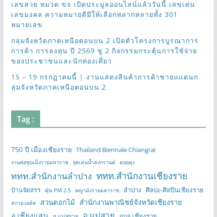
เลขสวย หมวด ขจ เปิดประมูลออนไลน์แล้ววันนี้ เลขเด่น
เลขมงคล ความหมายดีมีให้เลือกหลากหลายทั้ง 301
หมายเลข
กลุ่มจังหวัดภาคเหนือตอนบน 2 เปิดตัวโครงการบูรณาการ
การค้า การลงทุน ปี 2569 ชู 2 กิจกรรมกระตุ้นการใช้จ่าย
ของประชาชนและนักท่องเที่ยว
15 – 19 กรกฎาคมนี้ | งานแสดงสินค้าการค้าชายแแดนก
ลุ่มจังหวัดภาคเหนือตอนบน 2
Tag :
750 ปี เมืองเชียงราย
Thailand Biennale Chiangrai
งานพ่อขุนเม็งรายมหาราช
จุดเล่นน้ำสงกรานต์
ดอยตุง
ททท.สำนักงานเชียงราย
ททท.สำนักงานลำปาง
บ้านจัดสรร
ลำปาง
ศิลปะ-ศิลปินเชียงราย
ฝุ่น PM 2.5
พญามังรายมหาราช
สวนดอกไม้
สำนักงานพาณิชย์จังหวัดเชียงราย
สกายวอล์ค
อ.แม่สาย
อ.เชียงแสน
อบจ.เชียงราย
อ.แม่สรวย