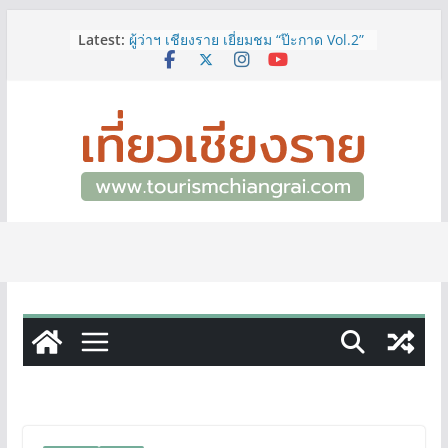
Skip
Latest:
ผู้ว่าฯ เชียงราย เยี่ยมชม “ป๊ะกาด Vol.2”
to
ยกระดับตลาดสด 100 ปี สู่พิพิธภัณฑ์
content
ศิลปะมีชีวิต หนุนเศรษฐกิจสร้างสรรค์
และการท่องเที่ยวของเมือง
ททท.สำนักงานเชียงราย ชวนเที่ยว
เชียงรายหน้าฝน ให้ชุ่มฉ่ำหัวใจไปกับ
“Feel All the Feelings” เที่ยวให้สนุก
เก็บแสตมป์ครบ แล้วรับของที่ระลึกสุด
พิเศษ! ทันที
เลขสวย หมวด ขจ เปิดประมูลออนไลน์
แล้ววันนี้ เลขเด่น เลขมงคล ความหมาย
ดีมีให้เลือกหลากหลายทั้ง 301 หมายเลข
3 พิกัด ที่เที่ยวชมงานเทศกาลโล้ชิงช้า
จ.เชียงราย ที่ไม่ควรพลาด!
12–16 ส.ค.นี้ เตรียมพบกับมหกรรมสุด
ยิ่งใหญ่แห่งปี “อุตสาหกรรมแฟร์ ล้านนา
ตะวันออก 2026”