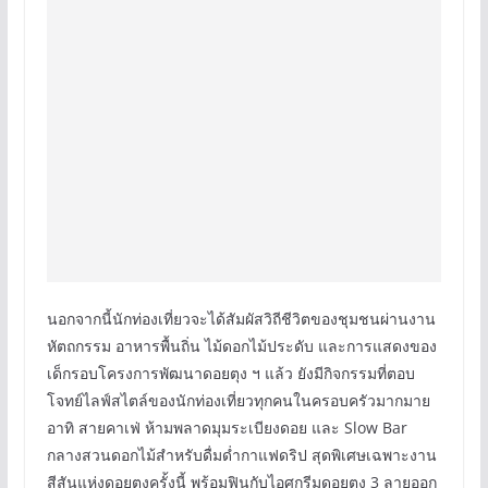
นอกจากนี้นักท่องเที่ยวจะได้สัมผัสวิถีชีวิตของชุมชนผ่านงาน
หัตถกรรม อาหารพื้นถิ่น ไม้ดอกไม้ประดับ และการแสดงของ
เด็กรอบโครงการพัฒนาดอยตุง ฯ แล้ว ยังมีกิจกรรมที่ตอบ
โจทย์ไลฟ์สไตล์ของนักท่องเที่ยวทุกคนในครอบครัวมากมาย
อาทิ สายคาเฟ่ ห้ามพลาดมุมระเบียงดอย และ Slow Bar
กลางสวนดอกไม้สำหรับดื่มด่ำกาแฟดริป สุดพิเศษเฉพาะงาน
สีสันแห่งดอยตุงครั้งนี้ พร้อมฟินกับไอศกรีมดอยตุง 3 ลายออก