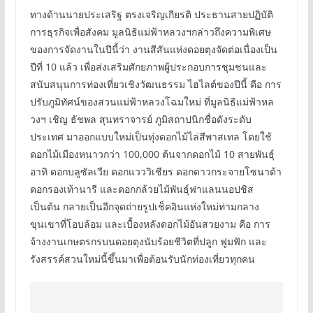
ทางด้านนายประเสริฐ ตรงเจริญเกียรติ ประธานสายปฏิบัติ
การธุรกิจเพื่อสังคม มูลนิธิแม่ฟ้าหลวงฯกล่าวถึงความพิเศษ
ของการจัดงานในปีนี้ว่า งานสีสันแห่งดอยตุงจัดต่อเนื่องเป็น
ปีที่ 10 แล้ว เพื่อส่งเสริมศักยภาพผู้ประกอบการชุมชนและ
สนับสนุนการท่องเที่ยวเชิงวัฒนธรรม ไฮไลต์ของปีนี้ คือ การ
ปรับภูมิทัศน์ของสวนแม่ฟ้าหลวงโฉมใหม่ ที่มูลนิธิแม่ฟ้าหล
วงฯ เชิญ ธัชพล สุนทราจารย์ ภูมิสถาปนิกชื่อดังระดับ
ประเทศ มาออกแบบใหม่เป็นทุ่งดอกไม้ไล่สีพาสเทล โดยใช้
ดอกไม้เมืองหนาวกว่า 100,000 ต้นจากดอกไม้ 10 สายพันธุ์
อาทิ ดอกบลูซัลเวีย ดอกแวววิเชียร ดอกดาวกระจายโซนาต้า
ดอกรองเท้านารี และดอกกล้วยไม้พันธุ์ฟาแลนนอปชิส
เป็นต้น กลายเป็นอีกจุดถ่ายรูปเช็คอินแห่งใหม่ท่ามกลาง
ขุนเขาที่โอบล้อม และเบื้องหลังดอกไม้อันสวยงาม คือ การ
จ้างงานเกษตรกรบนดอยตุงนับร้อยชีวิตที่ปลูก ฟูมฟัก และ
รังสรรค์สวนใหม่นี้ขึ้นมาเพื่อต้อนรับนักท่องเที่ยวทุกคน