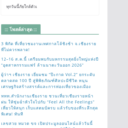
ทุกวันนี้ภัยใกล้ตัวเ
::: โพสต์ล่าสุด :::
3 พิกัด ที่เที่ยวชมงานเทศกาลโล้ชิงช้า จ.เชียงราย
ที่ไม่ควรพลาด!
12–16 ส.ค.นี้ เตรียมพบกับมหกรรมสุดยิ่งใหญ่แห่งปี
“อุตสาหกรรมแฟร์ ล้านนาตะวันออก 2026”
ผู้ว่าฯ เชียงราย เยี่ยมชม “ป๊ะกาด Vol.2” ยกระดับ
ตลาดสด 100 ปี สู่พิพิธภัณฑ์ศิลปะมีชีวิต หนุน
เศรษฐกิจสร้างสรรค์และการท่องเที่ยวของเมือง
ททท.สำนักงานเชียงราย ชวนเที่ยวเชียงรายหน้า
ฝน ให้ชุ่มฉ่ำหัวใจไปกับ “Feel All the Feelings”
เที่ยวให้สนุก เก็บแสตมป์ครบ แล้วรับของที่ระลึกสุด
พิเศษ! ทันที
เลขสวย หมวด ขจ เปิดประมูลออนไลน์แล้ววันนี้