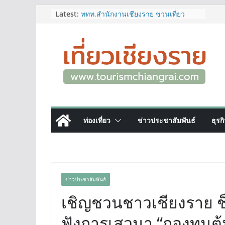
Skip
Latest:
ททท.สำนักงานเชียงราย ชวนเที่ยว
เชียงรายหน้าฝน ให้ชุ่มฉ่ำหัวใจไปกับ
to
“Feel All the Feelings” เที่ยวให้สนุก
content
เก็บแสตมป์ครบ แล้วรับของที่ระลึกสุด
พิเศษ! ทันที
เลขสวย หมวด ขจ เปิดประมูลออนไลน์
แล้ววันนี้ เลขเด่น เลขมงคล ความหมาย
ดีมีให้เลือกหลากหลายทั้ง 301 หมายเลข
3 พิกัด ที่เที่ยวชมงานเทศกาลโล้ชิงช้า
จ.เชียงราย ที่ไม่ควรพลาด!
12–16 ส.ค.นี้ เตรียมพบกับมหกรรมสุด
ท่องเที่ยว
ข่าวประชาสัมพันธ์
ธุรก
ยิ่งใหญ่แห่งปี “อุตสาหกรรมแฟร์ ล้านนา
ตะวันออก 2026”
ผู้ว่าฯ เชียงราย เยี่ยมชม “ป๊ะกาด Vol.2”
ยกระดับตลาดสด 100 ปี สู่พิพิธภัณฑ์
ศิลปะมีชีวิต หนุนเศรษฐกิจสร้างสรรค์
และการท่องเที่ยวของเมือง
ข่าวประชาสัมพันธ์
เชิญชวนชาวเชียงราย ช็
ฟังการเสวนา “กองทุนต