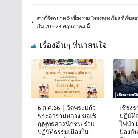
งานวิจิตรภาค 5 เชียงราย “หลงแสงเวียง ที่เจียงฮ
เริ่ม 20 – 28 พฤษภาคม นี้
เรื่องอื่นๆ ที่น่าสนใจ
6 ส.ค.66 | วัดพระแก้ว​
เชียงรา
พระอาราม​หลวง​ ขอเชิ​
ปฏิบัต
ญ​พุทธ​ศาสนิก​ชน​ ร่วม
ไฟป่า 
ปฏิบัติ​ธรรม​เนื่องใน
ป้องกั