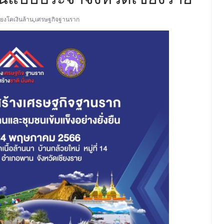
ี้ยงโคเงินล้าน
,
เศรษฐกิจฐานราก