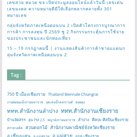
เลขสวย หมวด ขจ เปิดประมูลออนไลน์แล้ววันนี้ เลขเด่น
เลขมงคล ความหมายดีมีให้เลือกหลากหลายทั้ง 301
หมายเลข
กลุ่มจังหวัดภาคเหนือตอนบน 2 เปิดตัวโครงการบูรณาการ
การค้า การลงทุน ปี 2569 ชู 2 กิจกรรมกระตุ้นการใช้จ่าย
ของประชาชนและนักท่องเที่ยว
15 – 19 กรกฎาคมนี้ | งานแสดงสินค้าการค้าชายแแดนก
ลุ่มจังหวัดภาคเหนือตอนบน 2
Tag :
750 ปี เมืองเชียงราย
Thailand Biennale Chiangrai
งานพ่อขุนเม็งรายมหาราช
จุดเล่นน้ำสงกรานต์
ดอยตุง
ททท.สำนักงานเชียงราย
ททท.สำนักงานลำปาง
บ้านจัดสรร
ลำปาง
ศิลปะ-ศิลปินเชียงราย
ฝุ่น PM 2.5
พญามังรายมหาราช
สวนดอกไม้
สำนักงานพาณิชย์จังหวัดเชียงราย
สกายวอล์ค
อ.แม่สาย
อ.เชียงแสน
อบจ.เชียงราย
อ.แม่สรวย