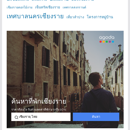
เซ็นทรัลเชียงราย
เชียงรายดอกไม้งาม
เทศกาลสงกรานต์
เทศบาลนครเชียงราย
โครงการหมู่บ้าน
เที่ยวลำปาง