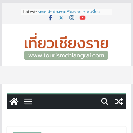
Skip
Latest:
ททท.สำนักงานเชียงราย ชวนเที่ยว
to
เชียงรายหน้าฝน ให้ชุ่มฉ่ำหัวใจไปกับ
content
“Feel All the Feelings” เที่ยวให้สนุก
เก็บแสตมป์ครบ แล้วรับของที่ระลึกสุด
พิเศษ! ทันที
เลขสวย หมวด ขจ เปิดประมูลออนไลน์
แล้ววันนี้ เลขเด่น เลขมงคล ความหมาย
ดีมีให้เลือกหลากหลายทั้ง 301 หมายเลข
3 พิกัด ที่เที่ยวชมงานเทศกาลโล้ชิงช้า
จ.เชียงราย ที่ไม่ควรพลาด!
12–16 ส.ค.นี้ เตรียมพบกับมหกรรมสุด
ยิ่งใหญ่แห่งปี “อุตสาหกรรมแฟร์ ล้านนา
ตะวันออก 2026”
ผู้ว่าฯ เชียงราย เยี่ยมชม “ป๊ะกาด Vol.2”
ยกระดับตลาดสด 100 ปี สู่พิพิธภัณฑ์
ศิลปะมีชีวิต หนุนเศรษฐกิจสร้างสรรค์
และการท่องเที่ยวของเมือง