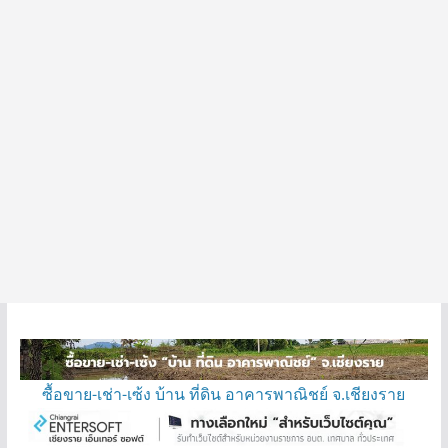
ซื้อขาย-เช่า-เซ้ง บ้าน ที่ดิน อาคารพาณิชย์ จ.เชียงราย