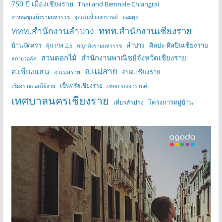
750 ปี เมืองเชียงราย
Thailand Biennale Chiangrai
งานพ่อขุนเม็งรายมหาราช
จุดเล่นน้ำสงกรานต์
ดอยตุง
ททท.สำนักงานเชียงราย
ททท.สำนักงานลำปาง
บ้านจัดสรร
ลำปาง
ศิลปะ-ศิลปินเชียงราย
ฝุ่น PM 2.5
พญามังรายมหาราช
สวนดอกไม้
สำนักงานพาณิชย์จังหวัดเชียงราย
สกายวอล์ค
อ.แม่สาย
อ.เชียงแสน
อบจ.เชียงราย
อ.แม่สรวย
เซ็นทรัลเชียงราย
เชียงรายดอกไม้งาม
เทศกาลสงกรานต์
เทศบาลนครเชียงราย
โครงการหมู่บ้าน
เที่ยวลำปาง