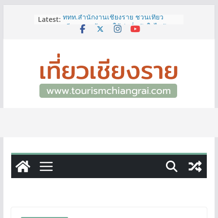
Skip
Latest:
ททท.สำนักงานเชียงราย ชวนเที่ยว
to
เชียงรายหน้าฝน ให้ชุ่มฉ่ำหัวใจไปกับ
content
“Feel All the Feelings” เที่ยวให้สนุก
เก็บแสตมป์ครบ แล้วรับของที่ระลึกสุด
พิเศษ! ทันที
เลขสวย หมวด ขจ เปิดประมูลออนไลน์
แล้ววันนี้ เลขเด่น เลขมงคล ความหมาย
ดีมีให้เลือกหลากหลายทั้ง 301 หมายเลข
3 พิกัด ที่เที่ยวชมงานเทศกาลโล้ชิงช้า
จ.เชียงราย ที่ไม่ควรพลาด!
12–16 ส.ค.นี้ เตรียมพบกับมหกรรมสุด
ยิ่งใหญ่แห่งปี “อุตสาหกรรมแฟร์ ล้านนา
ตะวันออก 2026”
ผู้ว่าฯ เชียงราย เยี่ยมชม “ป๊ะกาด Vol.2”
ยกระดับตลาดสด 100 ปี สู่พิพิธภัณฑ์
ศิลปะมีชีวิต หนุนเศรษฐกิจสร้างสรรค์
และการท่องเที่ยวของเมือง