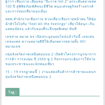
ผู้ว่าฯ เชียงราย เยี่ยมชม “ป๊ะกาด Vol.2” ยกระดับตลาดสด
100 ปี สู่พิพิธภัณฑ์ศิลปะมีชีวิต หนุนเศรษฐกิจสร้างสรรค์
และการท่องเที่ยวของเมือง
ททท.สำนักงานเชียงราย ชวนเที่ยวเชียงรายหน้าฝน ให้ชุ่ม
ฉ่ำหัวใจไปกับ “Feel All the Feelings” เที่ยวให้สนุก เก็บ
แสตมป์ครบ แล้วรับของที่ระลึกสุดพิเศษ! ทันที
เลขสวย หมวด ขจ เปิดประมูลออนไลน์แล้ววันนี้ เลขเด่น
เลขมงคล ความหมายดีมีให้เลือกหลากหลายทั้ง 301
หมายเลข
กลุ่มจังหวัดภาคเหนือตอนบน 2 เปิดตัวโครงการบูรณาการ
การค้า การลงทุน ปี 2569 ชู 2 กิจกรรมกระตุ้นการใช้จ่าย
ของประชาชนและนักท่องเที่ยว
15 – 19 กรกฎาคมนี้ | งานแสดงสินค้าการค้าชายแแดนก
ลุ่มจังหวัดภาคเหนือตอนบน 2
Tag :