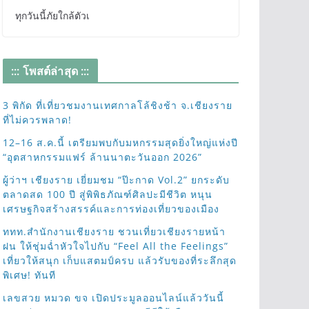
ทุกวันนี้ภัยใกล้ตัวเ
::: โพสต์ล่าสุด :::
3 พิกัด ที่เที่ยวชมงานเทศกาลโล้ชิงช้า จ.เชียงราย
ที่ไม่ควรพลาด!
12–16 ส.ค.นี้ เตรียมพบกับมหกรรมสุดยิ่งใหญ่แห่งปี
“อุตสาหกรรมแฟร์ ล้านนาตะวันออก 2026”
ผู้ว่าฯ เชียงราย เยี่ยมชม “ป๊ะกาด Vol.2” ยกระดับ
ตลาดสด 100 ปี สู่พิพิธภัณฑ์ศิลปะมีชีวิต หนุน
เศรษฐกิจสร้างสรรค์และการท่องเที่ยวของเมือง
ททท.สำนักงานเชียงราย ชวนเที่ยวเชียงรายหน้า
ฝน ให้ชุ่มฉ่ำหัวใจไปกับ “Feel All the Feelings”
เที่ยวให้สนุก เก็บแสตมป์ครบ แล้วรับของที่ระลึกสุด
พิเศษ! ทันที
เลขสวย หมวด ขจ เปิดประมูลออนไลน์แล้ววันนี้