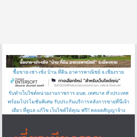
ซื้อขาย-เช่า-เซ้ง บ้าน ที่ดิน อาคารพาณิชย์ จ.เชียงราย
รับทำเว็บไซต์หน่วยงานราชการ อบต. เทศบาล ทั่วประเทศ
พร้อมโปรโมชั่นพิเศษ รับประกันบริการหลังการขายที่นี่เจ้า
เดียว ที่ดูแล แก้ไข เว็บไซต์ให้คุณ ฟรี!! ตลอดสัญญาจ้าง