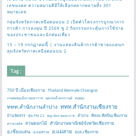
เลขมงคล ความหมายดีมีให้เลือกหลากหลายทั้ง 301
หมายเลข
กลุ่มจังหวัดภาคเหนือตอนบน 2 เปิดตัวโครงการบูรณาการ
การค้า การลงทุน ปี 2569 ชู 2 กิจกรรมกระตุ้นการใช้จ่าย
ของประชาชนและนักท่องเที่ยว
15 – 19 กรกฎาคมนี้ | งานแสดงสินค้าการค้าชายแแดนก
ลุ่มจังหวัดภาคเหนือตอนบน 2
Tag :
750 ปี เมืองเชียงราย
Thailand Biennale Chiangrai
งานพ่อขุนเม็งรายมหาราช
จุดเล่นน้ำสงกรานต์
ดอยตุง
ททท.สำนักงานเชียงราย
ททท.สำนักงานลำปาง
บ้านจัดสรร
ลำปาง
ศิลปะ-ศิลปินเชียงราย
ฝุ่น PM 2.5
พญามังรายมหาราช
สวนดอกไม้
สำนักงานพาณิชย์จังหวัดเชียงราย
สกายวอล์ค
อ.แม่สาย
อ.เชียงแสน
อบจ.เชียงราย
อ.แม่สรวย