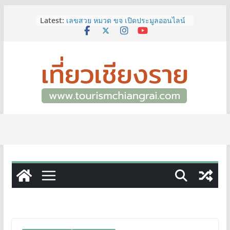
Skip
Latest:
เลขสวย หมวด ขจ เปิดประมูลออนไลน์
to
แล้ววันนี้ เลขเด่น เลขมงคล ความหมาย
content
ดีมีให้เลือกหลากหลายทั้ง 301 หมายเลข
3 พิกัด ที่เที่ยวชมงานเทศกาลโล้ชิงช้า
จ.เชียงราย ที่ไม่ควรพลาด!
12–16 ส.ค.นี้ เตรียมพบกับมหกรรมสุด
ยิ่งใหญ่แห่งปี “อุตสาหกรรมแฟร์ ล้านนา
ตะวันออก 2026”
ผู้ว่าฯ เชียงราย เยี่ยมชม “ป๊ะกาด Vol.2”
ยกระดับตลาดสด 100 ปี สู่พิพิธภัณฑ์
ศิลปะมีชีวิต หนุนเศรษฐกิจสร้างสรรค์
และการท่องเที่ยวของเมือง
ททท.สำนักงานเชียงราย ชวนเที่ยว
เชียงรายหน้าฝน ให้ชุ่มฉ่ำหัวใจไปกับ
“Feel All the Feelings” เที่ยวให้สนุก
เก็บแสตมป์ครบ แล้วรับของที่ระลึกสุด
พิเศษ! ทันที