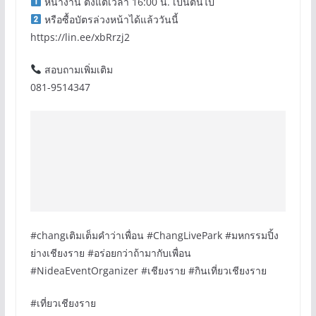
หน้างาน ตั้งแต่เวลา 16:00 น. เป็นต้นไป
หรือซื้อบัตรล่วงหน้าได้แล้ววันนี้
https://lin.ee/xbRrzj2
สอบถามเพิ่มเติม
081-9514347
#changเติมเต็มคําว่าเพื่อน #ChangLivePark #มหกรรมปิ้ง
ย่างเชียงราย #อร่อยกว่าถ้ามากับเพื่อน
#NideaEventOrganizer #เชียงราย #กินเที่ยวเชียงราย
#เที่ยวเชียงราย