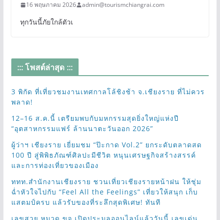
16 พฤษภาคม 2026
admin@tourismchiangrai.com
ทุกวันนี้ภัยใกล้ตัวเ
::: โพสต์ล่าสุด :::
3 พิกัด ที่เที่ยวชมงานเทศกาลโล้ชิงช้า จ.เชียงราย ที่ไม่ควร
พลาด!
12–16 ส.ค.นี้ เตรียมพบกับมหกรรมสุดยิ่งใหญ่แห่งปี
“อุตสาหกรรมแฟร์ ล้านนาตะวันออก 2026”
ผู้ว่าฯ เชียงราย เยี่ยมชม “ป๊ะกาด Vol.2” ยกระดับตลาดสด
100 ปี สู่พิพิธภัณฑ์ศิลปะมีชีวิต หนุนเศรษฐกิจสร้างสรรค์
และการท่องเที่ยวของเมือง
ททท.สำนักงานเชียงราย ชวนเที่ยวเชียงรายหน้าฝน ให้ชุ่ม
ฉ่ำหัวใจไปกับ “Feel All the Feelings” เที่ยวให้สนุก เก็บ
แสตมป์ครบ แล้วรับของที่ระลึกสุดพิเศษ! ทันที
เลขสวย หมวด ขจ เปิดประมูลออนไลน์แล้ววันนี้ เลขเด่น