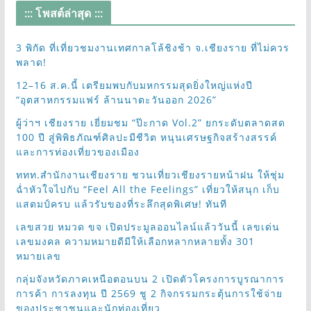
::: โพสต์ล่าสุด :::
3 พิกัด ที่เที่ยวชมงานเทศกาลโล้ชิงช้า จ.เชียงราย ที่ไม่ควร
พลาด!
12–16 ส.ค.นี้ เตรียมพบกับมหกรรมสุดยิ่งใหญ่แห่งปี
“อุตสาหกรรมแฟร์ ล้านนาตะวันออก 2026”
ผู้ว่าฯ เชียงราย เยี่ยมชม “ป๊ะกาด Vol.2” ยกระดับตลาดสด
100 ปี สู่พิพิธภัณฑ์ศิลปะมีชีวิต หนุนเศรษฐกิจสร้างสรรค์
และการท่องเที่ยวของเมือง
ททท.สำนักงานเชียงราย ชวนเที่ยวเชียงรายหน้าฝน ให้ชุ่ม
ฉ่ำหัวใจไปกับ “Feel All the Feelings” เที่ยวให้สนุก เก็บ
แสตมป์ครบ แล้วรับของที่ระลึกสุดพิเศษ! ทันที
เลขสวย หมวด ขจ เปิดประมูลออนไลน์แล้ววันนี้ เลขเด่น
เลขมงคล ความหมายดีมีให้เลือกหลากหลายทั้ง 301
หมายเลข
กลุ่มจังหวัดภาคเหนือตอนบน 2 เปิดตัวโครงการบูรณาการ
การค้า การลงทุน ปี 2569 ชู 2 กิจกรรมกระตุ้นการใช้จ่าย
ของประชาชนและนักท่องเที่ยว