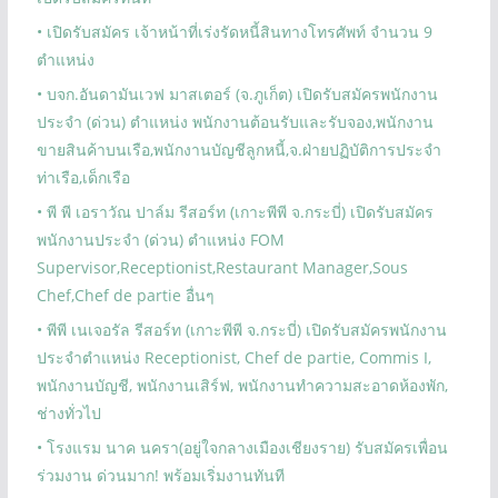
• เปิดรับสมัคร เจ้าหน้าที่เร่งรัดหนี้สินทางโทรศัพท์ จำนวน 9
ตำแหน่ง
• บจก.อันดามันเวฟ มาสเตอร์ (จ.ภูเก็ต) เปิดรับสมัครพนักงาน
ประจำ (ด่วน) ตำแหน่ง พนักงานต้อนรับและรับจอง,พนักงาน
ขายสินค้าบนเรือ,พนักงานบัญชีลูกหนี้,จ.ฝ่ายปฏิบัติการประจำ
ท่าเรือ,เด็กเรือ
• พี พี เอราวัณ ปาล์ม รีสอร์ท (เกาะพีพี จ.กระบี่) เปิดรับสมัคร
พนักงานประจำ (ด่วน) ตำแหน่ง FOM
Supervisor,Receptionist,Restaurant Manager,Sous
Chef,Chef de partie อื่นๆ
• พีพี เนเจอรัล รีสอร์ท (เกาะพีพี จ.กระบี่) เปิดรับสมัครพนักงาน
ประจำตำแหน่ง Receptionist, Chef de partie, Commis I,
พนักงานบัญชี, พนักงานเสิร์ฟ, พนักงานทำความสะอาดห้องพัก,
ช่างทั่วไป
• โรงแรม นาค นครา(อยู่ใจกลางเมืองเชียงราย) รับสมัครเพื่อน
ร่วมงาน ด่วนมาก! พร้อมเริ่มงานทันที