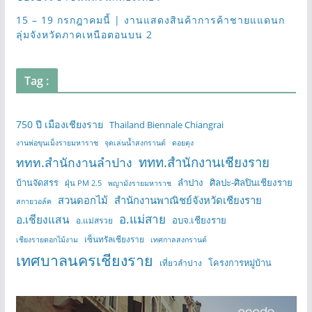
15 – 19 กรกฎาคมนี้ | งานแสดงสินค้าการค้าชายแแดนก
ลุ่มจังหวัดภาคเหนือตอนบน 2
Tag :
750 ปี เมืองเชียงราย
Thailand Biennale Chiangrai
งานพ่อขุนเม็งรายมหาราช
จุดเล่นน้ำสงกรานต์
ดอยตุง
ททท.สำนักงานเชียงราย
ททท.สำนักงานลำปาง
บ้านจัดสรร
ลำปาง
ศิลปะ-ศิลปินเชียงราย
ฝุ่น PM 2.5
พญามังรายมหาราช
สวนดอกไม้
สำนักงานพาณิชย์จังหวัดเชียงราย
สกายวอล์ค
อ.แม่สาย
อ.เชียงแสน
อบจ.เชียงราย
อ.แม่สรวย
เซ็นทรัลเชียงราย
เชียงรายดอกไม้งาม
เทศกาลสงกรานต์
เทศบาลนครเชียงราย
โครงการหมู่บ้าน
เที่ยวลำปาง