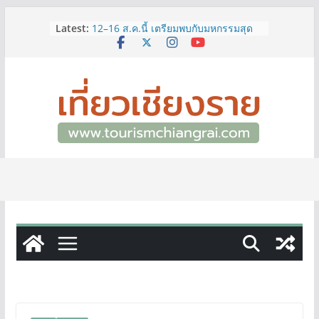
Skip
3 พิกัด ที่เที่ยวชมงานเทศกาลโล้ชิงช้า
Latest:
to
จ.เชียงราย ที่ไม่ควรพลาด!
12–16 ส.ค.นี้ เตรียมพบกับมหกรรมสุด
content
ยิ่งใหญ่แห่งปี “อุตสาหกรรมแฟร์ ล้านนา
ตะวันออก 2026”
ผู้ว่าฯ เชียงราย เยี่ยมชม “ป๊ะกาด Vol.2”
ยกระดับตลาดสด 100 ปี สู่พิพิธภัณฑ์
ศิลปะมีชีวิต หนุนเศรษฐกิจสร้างสรรค์
และการท่องเที่ยวของเมือง
ททท.สำนักงานเชียงราย ชวนเที่ยว
เชียงรายหน้าฝน ให้ชุ่มฉ่ำหัวใจไปกับ
“Feel All the Feelings” เที่ยวให้สนุก
เก็บแสตมป์ครบ แล้วรับของที่ระลึกสุด
พิเศษ! ทันที
เลขสวย หมวด ขจ เปิดประมูลออนไลน์
แล้ววันนี้ เลขเด่น เลขมงคล ความหมาย
ดีมีให้เลือกหลากหลายทั้ง 301 หมายเลข