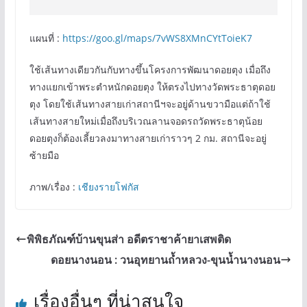
แผนที่ :
https://goo.gl/maps/7vWS8XMnCYtToieK7
ใช้เส้นทางเดียวกันกับทางขึ้นโครงการพัฒนาดอยตุง เมื่อถึง
ทางแยกเข้าพระตำหนักดอยตุง ให้ตรงไปทางวัดพระธาตุดอย
ตุง โดยใช้เส้นทางสายเก่าสถานีฯจะอยู่ด้านขวามือแต่ถ้าใช้
เส้นทางสายใหม่เมื่อถึงบริเวณลานจอดรถวัดพระธาตุน้อย
ดอยตุงก็ต้องเลี้ยวลงมาทางสายเก่าราวๆ 2 กม. สถานีจะอยู่
ซ้ายมือ
ภาพ/เรื่อง :
เชียงรายโฟกัส
พิพิธภัณฑ์บ้านขุนส่า อดีตราชาค้ายาเสพติด
ดอยนางนอน : วนอุทยานถ้ำหลวง-ขุนน้ำนางนอน
เรื่องอื่นๆ ที่น่าสนใจ