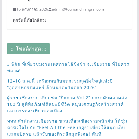
16 พฤษภาคม 2026
admin@tourismchiangrai.com
ทุกวันนี้ภัยใกล้ตัวเ
::: โพสต์ล่าสุด :::
3 พิกัด ที่เที่ยวชมงานเทศกาลโล้ชิงช้า จ.เชียงราย ที่ไม่ควร
พลาด!
12–16 ส.ค.นี้ เตรียมพบกับมหกรรมสุดยิ่งใหญ่แห่งปี
“อุตสาหกรรมแฟร์ ล้านนาตะวันออก 2026”
ผู้ว่าฯ เชียงราย เยี่ยมชม “ป๊ะกาด Vol.2” ยกระดับตลาดสด
100 ปี สู่พิพิธภัณฑ์ศิลปะมีชีวิต หนุนเศรษฐกิจสร้างสรรค์
และการท่องเที่ยวของเมือง
ททท.สำนักงานเชียงราย ชวนเที่ยวเชียงรายหน้าฝน ให้ชุ่ม
ฉ่ำหัวใจไปกับ “Feel All the Feelings” เที่ยวให้สนุก เก็บ
แสตมป์ครบ แล้วรับของที่ระลึกสุดพิเศษ! ทันที