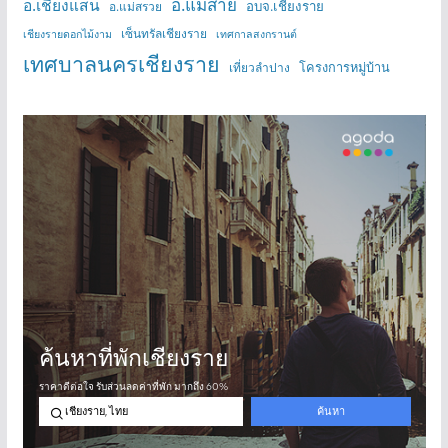
อ.แม่สาย
อ.เชียงแสน
อบจ.เชียงราย
อ.แม่สรวย
เซ็นทรัลเชียงราย
เชียงรายดอกไม้งาม
เทศกาลสงกรานต์
เทศบาลนครเชียงราย
โครงการหมู่บ้าน
เที่ยวลำปาง