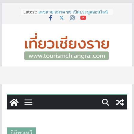
Skip
ททท.สำนักงานเชียงราย ชวนเที่ยว
Latest:
to
เชียงรายหน้าฝน ให้ชุ่มฉ่ำหัวใจไปกับ
“Feel All the Feelings” เที่ยวให้สนุก
content
เก็บแสตมป์ครบ แล้วรับของที่ระลึกสุด
พิเศษ! ทันที
เลขสวย หมวด ขจ เปิดประมูลออนไลน์
แล้ววันนี้ เลขเด่น เลขมงคล ความหมาย
ดีมีให้เลือกหลากหลายทั้ง 301 หมายเลข
3 พิกัด ที่เที่ยวชมงานเทศกาลโล้ชิงช้า
จ.เชียงราย ที่ไม่ควรพลาด!
12–16 ส.ค.นี้ เตรียมพบกับมหกรรมสุด
ยิ่งใหญ่แห่งปี “อุตสาหกรรมแฟร์ ล้านนา
ตะวันออก 2026”
ผู้ว่าฯ เชียงราย เยี่ยมชม “ป๊ะกาด Vol.2”
ยกระดับตลาดสด 100 ปี สู่พิพิธภัณฑ์
ศิลปะมีชีวิต หนุนเศรษฐกิจสร้างสรรค์
และการท่องเที่ยวของเมือง
กิมิทาเทวี