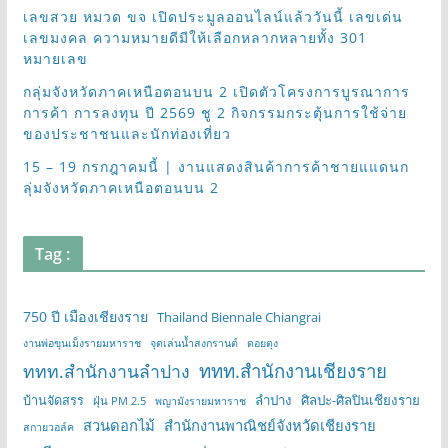
เลขสวย หมวด ขจ เปิดประมูลออนไลน์แล้ววันนี้ เลขเด่น
เลขมงคล ความหมายดีมีให้เลือกหลากหลายทั้ง 301
หมายเลข
กลุ่มจังหวัดภาคเหนือตอนบน 2 เปิดตัวโครงการบูรณาการ
การค้า การลงทุน ปี 2569 ชู 2 กิจกรรมกระตุ้นการใช้จ่าย
ของประชาชนและนักท่องเที่ยว
15 – 19 กรกฎาคมนี้ | งานแสดงสินค้าการค้าชายแแดนก
ลุ่มจังหวัดภาคเหนือตอนบน 2
Tag :
750 ปี เมืองเชียงราย
Thailand Biennale Chiangrai
งานพ่อขุนเม็งรายมหาราช
จุดเล่นน้ำสงกรานต์
ดอยตุง
ททท.สำนักงานเชียงราย
ททท.สำนักงานลำปาง
บ้านจัดสรร
ลำปาง
ศิลปะ-ศิลปินเชียงราย
ฝุ่น PM 2.5
พญามังรายมหาราช
สวนดอกไม้
สำนักงานพาณิชย์จังหวัดเชียงราย
สกายวอล์ค