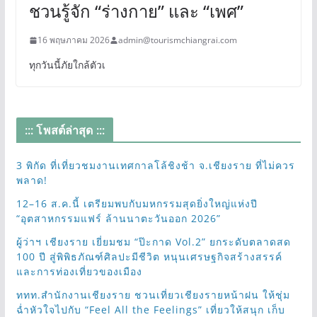
ชวนรู้จัก “ร่างกาย” และ “เพศ”
16 พฤษภาคม 2026
admin@tourismchiangrai.com
ทุกวันนี้ภัยใกล้ตัวเ
::: โพสต์ล่าสุด :::
3 พิกัด ที่เที่ยวชมงานเทศกาลโล้ชิงช้า จ.เชียงราย ที่ไม่ควร
พลาด!
12–16 ส.ค.นี้ เตรียมพบกับมหกรรมสุดยิ่งใหญ่แห่งปี
“อุตสาหกรรมแฟร์ ล้านนาตะวันออก 2026”
ผู้ว่าฯ เชียงราย เยี่ยมชม “ป๊ะกาด Vol.2” ยกระดับตลาดสด
100 ปี สู่พิพิธภัณฑ์ศิลปะมีชีวิต หนุนเศรษฐกิจสร้างสรรค์
และการท่องเที่ยวของเมือง
ททท.สำนักงานเชียงราย ชวนเที่ยวเชียงรายหน้าฝน ให้ชุ่ม
ฉ่ำหัวใจไปกับ “Feel All the Feelings” เที่ยวให้สนุก เก็บ