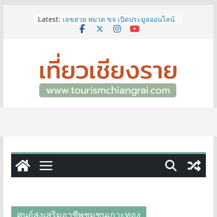
Skip
Latest:
เลขสวย หมวด ขจ เปิดประมูลออนไลน์
to
แล้ววันนี้ เลขเด่น เลขมงคล ความหมาย
content
ดีมีให้เลือกหลากหลายทั้ง 301 หมายเลข
3 พิกัด ที่เที่ยวชมงานเทศกาลโล้ชิงช้า
จ.เชียงราย ที่ไม่ควรพลาด!
12–16 ส.ค.นี้ เตรียมพบกับมหกรรมสุด
ยิ่งใหญ่แห่งปี “อุตสาหกรรมแฟร์ ล้านนา
ตะวันออก 2026”
ผู้ว่าฯ เชียงราย เยี่ยมชม “ป๊ะกาด Vol.2”
ยกระดับตลาดสด 100 ปี สู่พิพิธภัณฑ์
ศิลปะมีชีวิต หนุนเศรษฐกิจสร้างสรรค์
และการท่องเที่ยวของเมือง
ททท.สำนักงานเชียงราย ชวนเที่ยว
เชียงรายหน้าฝน ให้ชุ่มฉ่ำหัวใจไปกับ
“Feel All the Feelings” เที่ยวให้สนุก
เก็บแสตมป์ครบ แล้วรับของที่ระลึกสุด
พิเศษ! ทันที
ศูนย์ส่งเสริมอาชีพชุมชนเกาะทอง