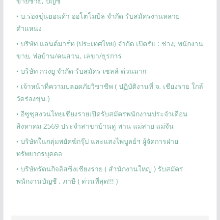
ขายชาย, บัญชี
• บ.ร่องขุ่นฮอนด้า ออโตโมบิล จำกัด รับสมัครงานหลาย
ตำแหน่ง
• บริษัท แลนด์มาร์ท (ประเทศไทย) จำกัด เปิดรับ : ช่าง, พนักงาน
ขาย, พ่อบ้าน/คนสวน, เลขา/ธุรการ
• บริษัท กวงยู จำกัด รับสมัคร เซลล์ ด่วนมาก
• เจ้าหน้าที่ความปลอดภัยวิชาชีพ ( ปฏิบัติงานที่ จ. เชียงราย ใกล้
วัดร่องขุ่น )
• อีซูซุสงวนไทยเชียงรายเปิดรับสมัครพนักงานประจำเดือน
สิงหาคม 2569 ประจำสาขาบ้านดู่ พาน แม่สาย แม่จัน
• บริษัทในกลุ่มพยัคฆ์กรุ๊ป และแสงไพบูลย์ฯ ผู้จัดการฝ่าย
ทรัพยากรบุคคล
• บริษัทรัตนกิจลิสซิ่งเชียงราย ( สำนักงานใหญ่ ) รับสมัคร
พนักงานบัญชี , ภาษี ( ด่วนที่สุด!!! )