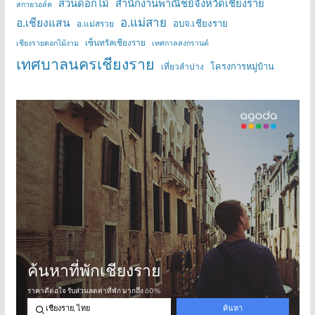
สวนดอกไม้
สำนักงานพาณิชย์จังหวัดเชียงราย
สกายวอล์ค
อ.แม่สาย
อ.เชียงแสน
อบจ.เชียงราย
อ.แม่สรวย
เซ็นทรัลเชียงราย
เชียงรายดอกไม้งาม
เทศกาลสงกรานต์
เทศบาลนครเชียงราย
โครงการหมู่บ้าน
เที่ยวลำปาง