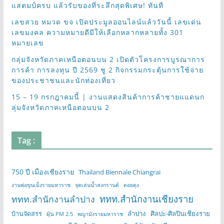
แสตมป์ครบ แล้วรับของที่ระลึกสุดพิเศษ! ทันที
เลขสวย หมวด ขจ เปิดประมูลออนไลน์แล้ววันนี้ เลขเด่น
เลขมงคล ความหมายดีมีให้เลือกหลากหลายทั้ง 301
หมายเลข
กลุ่มจังหวัดภาคเหนือตอนบน 2 เปิดตัวโครงการบูรณาการ
การค้า การลงทุน ปี 2569 ชู 2 กิจกรรมกระตุ้นการใช้จ่าย
ของประชาชนและนักท่องเที่ยว
15 – 19 กรกฎาคมนี้ | งานแสดงสินค้าการค้าชายแแดนก
ลุ่มจังหวัดภาคเหนือตอนบน 2
Tag :
750 ปี เมืองเชียงราย
Thailand Biennale Chiangrai
งานพ่อขุนเม็งรายมหาราช
จุดเล่นน้ำสงกรานต์
ดอยตุง
ททท.สำนักงานเชียงราย
ททท.สำนักงานลำปาง
บ้านจัดสรร
ลำปาง
ศิลปะ-ศิลปินเชียงราย
ฝุ่น PM 2.5
พญามังรายมหาราช