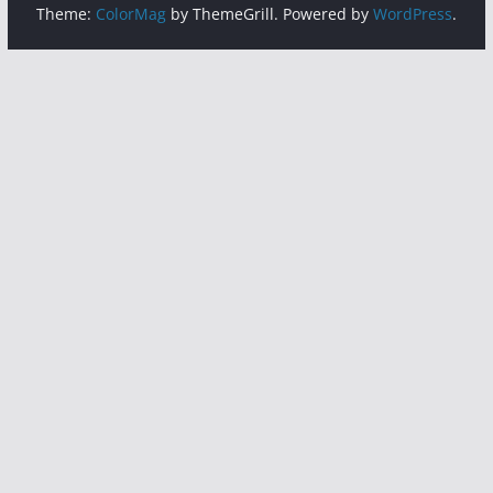
Theme:
ColorMag
by ThemeGrill. Powered by
WordPress
.