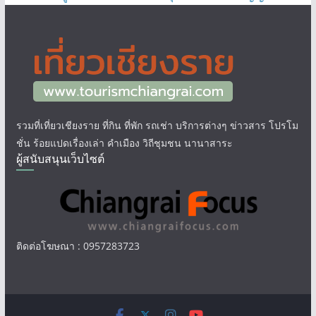
รวมที่เที่ยวเชียงราย ที่กิน ที่พัก รถเช่า บริการต่างๆ ข่าวสาร โปรโม
ชั่น ร้อยแปดเรื่องเล่า คำเมือง วิถีชุมชน นานาสาระ
ผู้สนับสนุนเว็บไซต์
ติดต่อโฆษณา : 0957283723