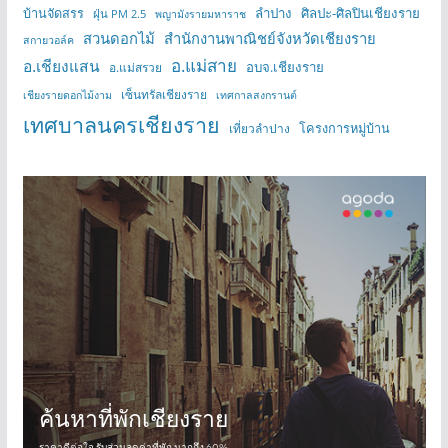
บ้านจัดสรร
ลำปาง
ศิลปะ-ศิลปินเชียงราย
ฝุ่น PM 2.5
พญามังรายมหาราช
สวนดอกไม้
สำนักงานพาณิชย์จังหวัดเชียงราย
สกายวอล์ค
อ.แม่สาย
อ.เชียงแสน
อบจ.เชียงราย
อ.แม่สรวย
เซ็นทรัลเชียงราย
เชียงรายดอกไม้งาม
เทศกาลสงกรานต์
เทศบาลนครเชียงราย
โครงการหมู่บ้าน
เที่ยวลำปาง