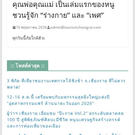
คุณพ่อคุณแม่ เป็นเล่มแรกของหนู
ชวนรู้จัก “ร่างกาย” และ “เพศ”
16 พฤษภาคม 2026
admin@tourismchiangrai.com
ทุกวันนี้ภัยใกล้ตัวเ
::: โพสต์ล่าสุด :::
3 พิกัด ที่เที่ยวชมงานเทศกาลโล้ชิงช้า จ.เชียงราย ที่ไม่ควร
พลาด!
12–16 ส.ค.นี้ เตรียมพบกับมหกรรมสุดยิ่งใหญ่แห่งปี
“อุตสาหกรรมแฟร์ ล้านนาตะวันออก 2026”
ผู้ว่าฯ เชียงราย เยี่ยมชม “ป๊ะกาด Vol.2” ยกระดับตลาดสด
100 ปี สู่พิพิธภัณฑ์ศิลปะมีชีวิต หนุนเศรษฐกิจสร้างสรรค์
และการท่องเที่ยวของเมือง