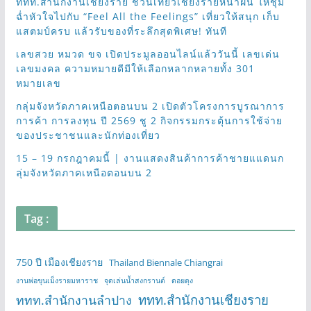
ททท.สำนักงานเชียงราย ชวนเที่ยวเชียงรายหน้าฝน ให้ชุ่ม
ฉ่ำหัวใจไปกับ “Feel All the Feelings” เที่ยวให้สนุก เก็บ
แสตมป์ครบ แล้วรับของที่ระลึกสุดพิเศษ! ทันที
เลขสวย หมวด ขจ เปิดประมูลออนไลน์แล้ววันนี้ เลขเด่น
เลขมงคล ความหมายดีมีให้เลือกหลากหลายทั้ง 301
หมายเลข
กลุ่มจังหวัดภาคเหนือตอนบน 2 เปิดตัวโครงการบูรณาการ
การค้า การลงทุน ปี 2569 ชู 2 กิจกรรมกระตุ้นการใช้จ่าย
ของประชาชนและนักท่องเที่ยว
15 – 19 กรกฎาคมนี้ | งานแสดงสินค้าการค้าชายแแดนก
ลุ่มจังหวัดภาคเหนือตอนบน 2
Tag :
750 ปี เมืองเชียงราย
Thailand Biennale Chiangrai
งานพ่อขุนเม็งรายมหาราช
จุดเล่นน้ำสงกรานต์
ดอยตุง
ททท.สำนักงานเชียงราย
ททท.สำนักงานลำปาง