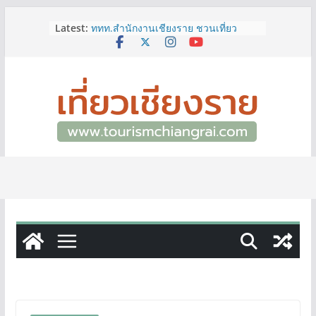
Skip
Latest:
ททท.สำนักงานเชียงราย ชวนเที่ยว
to
เชียงรายหน้าฝน ให้ชุ่มฉ่ำหัวใจไปกับ
content
“Feel All the Feelings” เที่ยวให้สนุก
เก็บแสตมป์ครบ แล้วรับของที่ระลึกสุด
พิเศษ! ทันที
เลขสวย หมวด ขจ เปิดประมูลออนไลน์
แล้ววันนี้ เลขเด่น เลขมงคล ความหมาย
ดีมีให้เลือกหลากหลายทั้ง 301 หมายเลข
3 พิกัด ที่เที่ยวชมงานเทศกาลโล้ชิงช้า
จ.เชียงราย ที่ไม่ควรพลาด!
12–16 ส.ค.นี้ เตรียมพบกับมหกรรมสุด
ยิ่งใหญ่แห่งปี “อุตสาหกรรมแฟร์ ล้านนา
ตะวันออก 2026”
ผู้ว่าฯ เชียงราย เยี่ยมชม “ป๊ะกาด Vol.2”
ยกระดับตลาดสด 100 ปี สู่พิพิธภัณฑ์
ศิลปะมีชีวิต หนุนเศรษฐกิจสร้างสรรค์
และการท่องเที่ยวของเมือง