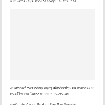
จ.เชียงราย (อยู่ระหว่างวัดร่องขุ่นและสิงห์ปาร์ค)
งานคราฟท์​ Workshop สนุกๆ ผลิตภัณฑ์​ชุมชน อาหารอร่อย
ดนตรีไพเราะ ในบรรยากาศ​อบอุ่นเช่นเคย
มาเดินเล่น นั่งเล่น ชิม ช้อป ชิคๆ ชิวๆ กันนะจ๊ะ