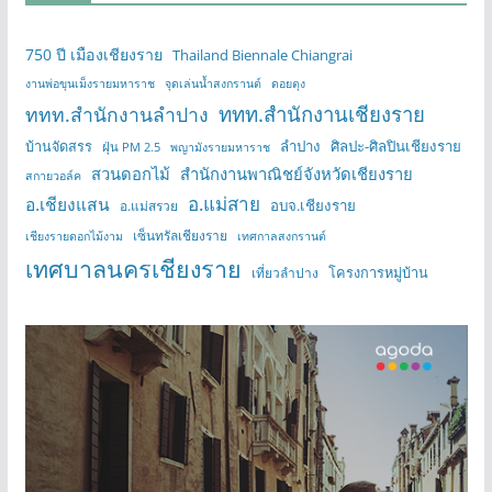
750 ปี เมืองเชียงราย
Thailand Biennale Chiangrai
งานพ่อขุนเม็งรายมหาราช
จุดเล่นน้ำสงกรานต์
ดอยตุง
ททท.สำนักงานเชียงราย
ททท.สำนักงานลำปาง
บ้านจัดสรร
ลำปาง
ศิลปะ-ศิลปินเชียงราย
ฝุ่น PM 2.5
พญามังรายมหาราช
สวนดอกไม้
สำนักงานพาณิชย์จังหวัดเชียงราย
สกายวอล์ค
อ.แม่สาย
อ.เชียงแสน
อบจ.เชียงราย
อ.แม่สรวย
เซ็นทรัลเชียงราย
เชียงรายดอกไม้งาม
เทศกาลสงกรานต์
เทศบาลนครเชียงราย
โครงการหมู่บ้าน
เที่ยวลำปาง