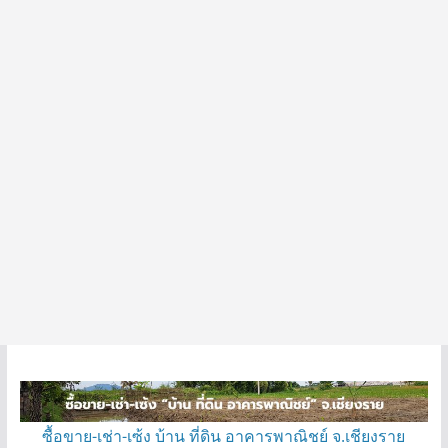
ซื้อขาย-เช่า-เซ้ง บ้าน ที่ดิน อาคารพาณิชย์ จ.เชียงราย