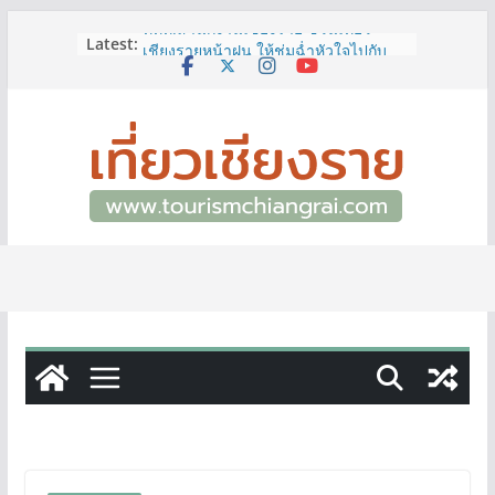
Skip
Latest:
ททท.สำนักงานเชียงราย ชวนเที่ยว
to
เชียงรายหน้าฝน ให้ชุ่มฉ่ำหัวใจไปกับ
content
“Feel All the Feelings” เที่ยวให้สนุก
เก็บแสตมป์ครบ แล้วรับของที่ระลึกสุด
พิเศษ! ทันที
เลขสวย หมวด ขจ เปิดประมูลออนไลน์
แล้ววันนี้ เลขเด่น เลขมงคล ความหมาย
ดีมีให้เลือกหลากหลายทั้ง 301 หมายเลข
3 พิกัด ที่เที่ยวชมงานเทศกาลโล้ชิงช้า
จ.เชียงราย ที่ไม่ควรพลาด!
12–16 ส.ค.นี้ เตรียมพบกับมหกรรมสุด
ยิ่งใหญ่แห่งปี “อุตสาหกรรมแฟร์ ล้านนา
ตะวันออก 2026”
ผู้ว่าฯ เชียงราย เยี่ยมชม “ป๊ะกาด Vol.2”
ยกระดับตลาดสด 100 ปี สู่พิพิธภัณฑ์
ศิลปะมีชีวิต หนุนเศรษฐกิจสร้างสรรค์
และการท่องเที่ยวของเมือง