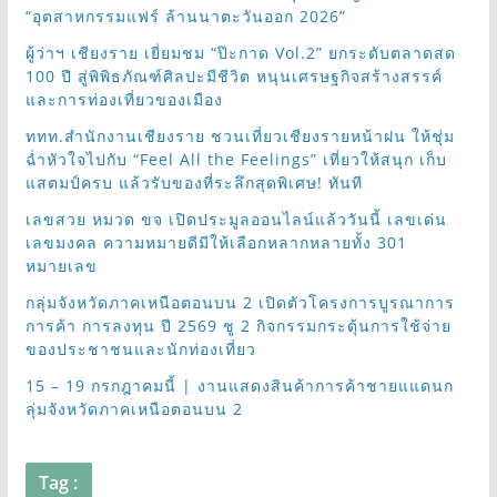
“อุตสาหกรรมแฟร์ ล้านนาตะวันออก 2026”
ผู้ว่าฯ เชียงราย เยี่ยมชม “ป๊ะกาด Vol.2” ยกระดับตลาดสด
100 ปี สู่พิพิธภัณฑ์ศิลปะมีชีวิต หนุนเศรษฐกิจสร้างสรรค์
และการท่องเที่ยวของเมือง
ททท.สำนักงานเชียงราย ชวนเที่ยวเชียงรายหน้าฝน ให้ชุ่ม
ฉ่ำหัวใจไปกับ “Feel All the Feelings” เที่ยวให้สนุก เก็บ
แสตมป์ครบ แล้วรับของที่ระลึกสุดพิเศษ! ทันที
เลขสวย หมวด ขจ เปิดประมูลออนไลน์แล้ววันนี้ เลขเด่น
เลขมงคล ความหมายดีมีให้เลือกหลากหลายทั้ง 301
หมายเลข
กลุ่มจังหวัดภาคเหนือตอนบน 2 เปิดตัวโครงการบูรณาการ
การค้า การลงทุน ปี 2569 ชู 2 กิจกรรมกระตุ้นการใช้จ่าย
ของประชาชนและนักท่องเที่ยว
15 – 19 กรกฎาคมนี้ | งานแสดงสินค้าการค้าชายแแดนก
ลุ่มจังหวัดภาคเหนือตอนบน 2
Tag :