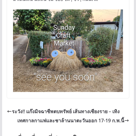
ระวัง!! แก๊งมิจฉาชีพตบทรัพย์ เส้นทางเชียงราย – เทิง
เทศกาลกาแฟและชาล้านนาตะวันออก 17-19 ก.พ.นี้