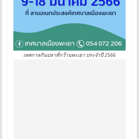
เทศกาลกินปลาที่กว๊านพะเยา ประจำปี 2566