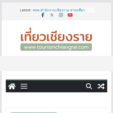
Skip
Latest:
ททท.สำนักงานเชียงราย ชวนเที่ยว
to
เชียงรายหน้าฝน ให้ชุ่มฉ่ำหัวใจไปกับ
content
“Feel All the Feelings” เที่ยวให้สนุก
เก็บแสตมป์ครบ แล้วรับของที่ระลึกสุด
พิเศษ! ทันที
เลขสวย หมวด ขจ เปิดประมูลออนไลน์
แล้ววันนี้ เลขเด่น เลขมงคล ความหมาย
ดีมีให้เลือกหลากหลายทั้ง 301 หมายเลข
3 พิกัด ที่เที่ยวชมงานเทศกาลโล้ชิงช้า
จ.เชียงราย ที่ไม่ควรพลาด!
12–16 ส.ค.นี้ เตรียมพบกับมหกรรมสุด
ยิ่งใหญ่แห่งปี “อุตสาหกรรมแฟร์ ล้านนา
ตะวันออก 2026”
ผู้ว่าฯ เชียงราย เยี่ยมชม “ป๊ะกาด Vol.2”
ยกระดับตลาดสด 100 ปี สู่พิพิธภัณฑ์
ศิลปะมีชีวิต หนุนเศรษฐกิจสร้างสรรค์
และการท่องเที่ยวของเมือง