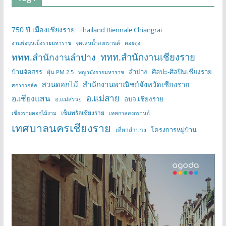
750 ปี เมืองเชียงราย
Thailand Biennale Chiangrai
งานพ่อขุนเม็งรายมหาราช
จุดเล่นน้ำสงกรานต์
ดอยตุง
ททท.สำนักงานเชียงราย
ททท.สำนักงานลำปาง
บ้านจัดสรร
ลำปาง
ศิลปะ-ศิลปินเชียงราย
ฝุ่น PM 2.5
พญามังรายมหาราช
สวนดอกไม้
สำนักงานพาณิชย์จังหวัดเชียงราย
สกายวอล์ค
อ.แม่สาย
อ.เชียงแสน
อบจ.เชียงราย
อ.แม่สรวย
เซ็นทรัลเชียงราย
เชียงรายดอกไม้งาม
เทศกาลสงกรานต์
เทศบาลนครเชียงราย
โครงการหมู่บ้าน
เที่ยวลำปาง