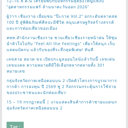
12–16 ส.ค.นี้ เตรียมพบกับมหกรรมสุดยิ่งใหญ่แห่งปี
“อุตสาหกรรมแฟร์ ล้านนาตะวันออก 2026”
ผู้ว่าฯ เชียงราย เยี่ยมชม “ป๊ะกาด Vol.2” ยกระดับตลาดสด
100 ปี สู่พิพิธภัณฑ์ศิลปะมีชีวิต หนุนเศรษฐกิจสร้างสรรค์
และการท่องเที่ยวของเมือง
ททท.สำนักงานเชียงราย ชวนเที่ยวเชียงรายหน้าฝน ให้ชุ่ม
ฉ่ำหัวใจไปกับ “Feel All the Feelings” เที่ยวให้สนุก เก็บ
แสตมป์ครบ แล้วรับของที่ระลึกสุดพิเศษ! ทันที
เลขสวย หมวด ขจ เปิดประมูลออนไลน์แล้ววันนี้ เลขเด่น
เลขมงคล ความหมายดีมีให้เลือกหลากหลายทั้ง 301
หมายเลข
กลุ่มจังหวัดภาคเหนือตอนบน 2 เปิดตัวโครงการบูรณาการ
การค้า การลงทุน ปี 2569 ชู 2 กิจกรรมกระตุ้นการใช้จ่าย
ของประชาชนและนักท่องเที่ยว
15 – 19 กรกฎาคมนี้ | งานแสดงสินค้าการค้าชายแแดนก
ลุ่มจังหวัดภาคเหนือตอนบน 2
Tag :