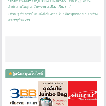
• บริษัท ตรงลิสซิ่ง กรุ๊ป จำกัด รับสมัครพนักงาน (ปฏิบัติงาน
สำนักงานใหญ่ ต. สันทราย อ.เมือง เชียงราย)
• ด่วน ๆ ที่ทำการไปรษณีย์เชียงราย รับสมัครบุคคลภายนอก(จ้าง
เหมาฯ)ชั่วคราว
ผู้สนับสนุนเว็บไซต์