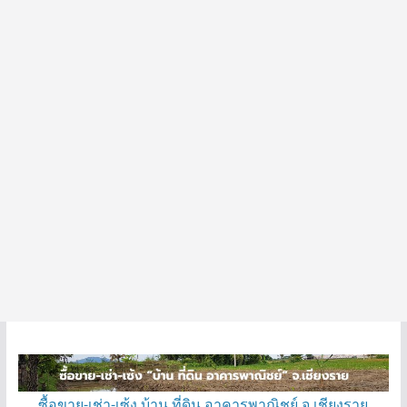
ซื้อขาย-เช่า-เซ้ง บ้าน ที่ดิน อาคารพาณิชย์ จ.เชียงราย