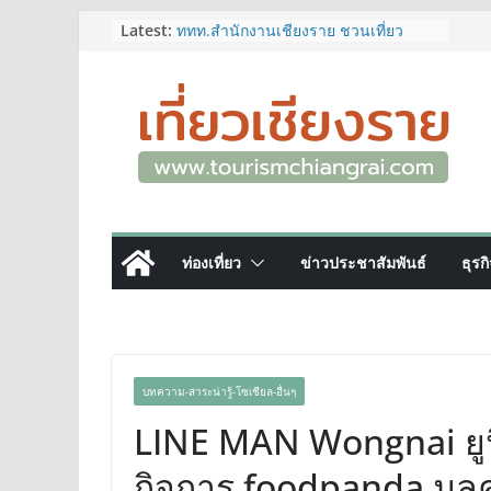
Skip
Latest:
ททท.สำนักงานเชียงราย ชวนเที่ยว
เชียงรายหน้าฝน ให้ชุ่มฉ่ำหัวใจไปกับ
to
“Feel All the Feelings” เที่ยวให้สนุก
content
เก็บแสตมป์ครบ แล้วรับของที่ระลึกสุด
พิเศษ! ทันที
เลขสวย หมวด ขจ เปิดประมูลออนไลน์
แล้ววันนี้ เลขเด่น เลขมงคล ความหมาย
ดีมีให้เลือกหลากหลายทั้ง 301 หมายเลข
3 พิกัด ที่เที่ยวชมงานเทศกาลโล้ชิงช้า
จ.เชียงราย ที่ไม่ควรพลาด!
12–16 ส.ค.นี้ เตรียมพบกับมหกรรมสุด
ท่องเที่ยว
ข่าวประชาสัมพันธ์
ธุรก
ยิ่งใหญ่แห่งปี “อุตสาหกรรมแฟร์ ล้านนา
ตะวันออก 2026”
ผู้ว่าฯ เชียงราย เยี่ยมชม “ป๊ะกาด Vol.2”
ยกระดับตลาดสด 100 ปี สู่พิพิธภัณฑ์
ศิลปะมีชีวิต หนุนเศรษฐกิจสร้างสรรค์
และการท่องเที่ยวของเมือง
บทความ-สาระน่ารู้-โซเชียล-อื่นๆ
LINE MAN Wongnai ยูนิ
กิจการ foodpanda มูลค