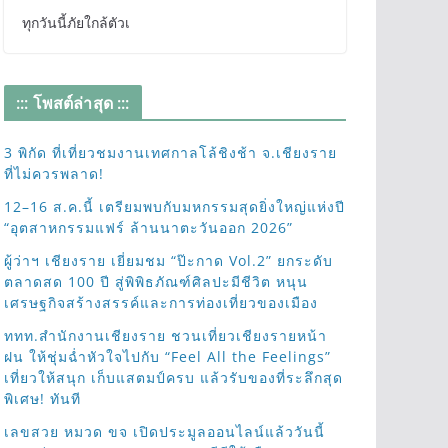
ทุกวันนี้ภัยใกล้ตัวเ
::: โพสต์ล่าสุด :::
3 พิกัด ที่เที่ยวชมงานเทศกาลโล้ชิงช้า จ.เชียงราย
ที่ไม่ควรพลาด!
12–16 ส.ค.นี้ เตรียมพบกับมหกรรมสุดยิ่งใหญ่แห่งปี
“อุตสาหกรรมแฟร์ ล้านนาตะวันออก 2026”
ผู้ว่าฯ เชียงราย เยี่ยมชม “ป๊ะกาด Vol.2” ยกระดับ
ตลาดสด 100 ปี สู่พิพิธภัณฑ์ศิลปะมีชีวิต หนุน
เศรษฐกิจสร้างสรรค์และการท่องเที่ยวของเมือง
ททท.สำนักงานเชียงราย ชวนเที่ยวเชียงรายหน้า
ฝน ให้ชุ่มฉ่ำหัวใจไปกับ “Feel All the Feelings”
เที่ยวให้สนุก เก็บแสตมป์ครบ แล้วรับของที่ระลึกสุด
พิเศษ! ทันที
เลขสวย หมวด ขจ เปิดประมูลออนไลน์แล้ววันนี้