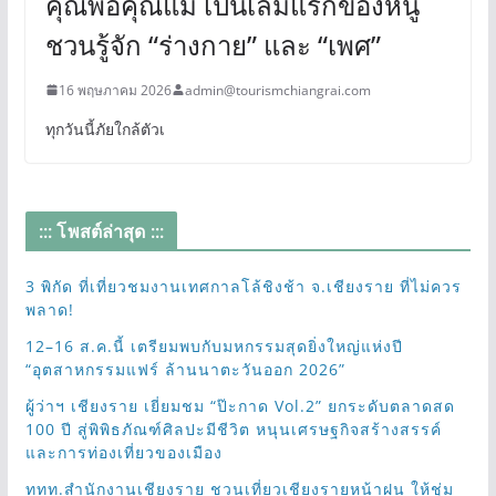
คุณพ่อคุณแม่ เป็นเล่มแรกของหนู
ชวนรู้จัก “ร่างกาย” และ “เพศ”
16 พฤษภาคม 2026
admin@tourismchiangrai.com
ทุกวันนี้ภัยใกล้ตัวเ
::: โพสต์ล่าสุด :::
3 พิกัด ที่เที่ยวชมงานเทศกาลโล้ชิงช้า จ.เชียงราย ที่ไม่ควร
พลาด!
12–16 ส.ค.นี้ เตรียมพบกับมหกรรมสุดยิ่งใหญ่แห่งปี
“อุตสาหกรรมแฟร์ ล้านนาตะวันออก 2026”
ผู้ว่าฯ เชียงราย เยี่ยมชม “ป๊ะกาด Vol.2” ยกระดับตลาดสด
100 ปี สู่พิพิธภัณฑ์ศิลปะมีชีวิต หนุนเศรษฐกิจสร้างสรรค์
และการท่องเที่ยวของเมือง
ททท.สำนักงานเชียงราย ชวนเที่ยวเชียงรายหน้าฝน ให้ชุ่ม