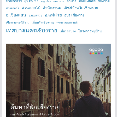
บ้านจัดสรร
ลำปาง
ศิลปะ-ศิลปินเชียงราย
ฝุ่น PM 2.5
พญามังรายมหาราช
สวนดอกไม้
สำนักงานพาณิชย์จังหวัดเชียงราย
สกายวอล์ค
อ.แม่สาย
อ.เชียงแสน
อบจ.เชียงราย
อ.แม่สรวย
เซ็นทรัลเชียงราย
เชียงรายดอกไม้งาม
เทศกาลสงกรานต์
เทศบาลนครเชียงราย
โครงการหมู่บ้าน
เที่ยวลำปาง