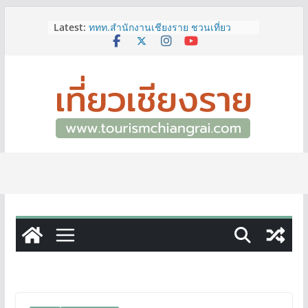
Skip
Latest:
ททท.สำนักงานเชียงราย ชวนเที่ยว
to
เชียงรายหน้าฝน ให้ชุ่มฉ่ำหัวใจไปกับ
content
“Feel All the Feelings” เที่ยวให้สนุก
เก็บแสตมป์ครบ แล้วรับของที่ระลึกสุด
พิเศษ! ทันที
เลขสวย หมวด ขจ เปิดประมูลออนไลน์
แล้ววันนี้ เลขเด่น เลขมงคล ความหมาย
ดีมีให้เลือกหลากหลายทั้ง 301 หมายเลข
3 พิกัด ที่เที่ยวชมงานเทศกาลโล้ชิงช้า
จ.เชียงราย ที่ไม่ควรพลาด!
12–16 ส.ค.นี้ เตรียมพบกับมหกรรมสุด
ยิ่งใหญ่แห่งปี “อุตสาหกรรมแฟร์ ล้านนา
ตะวันออก 2026”
ผู้ว่าฯ เชียงราย เยี่ยมชม “ป๊ะกาด Vol.2”
ยกระดับตลาดสด 100 ปี สู่พิพิธภัณฑ์
ศิลปะมีชีวิต หนุนเศรษฐกิจสร้างสรรค์
และการท่องเที่ยวของเมือง