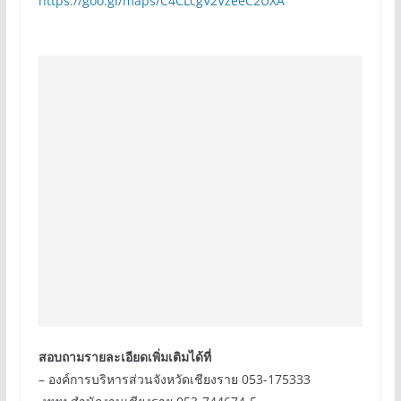
https://goo.gl/maps/C4CLcgV2VzeeC2UXA
สอบถามรายละเอียดเพิ่มเติมได้ที่
– องค์การบริหารส่วนจังหวัดเชียงราย 053-175333