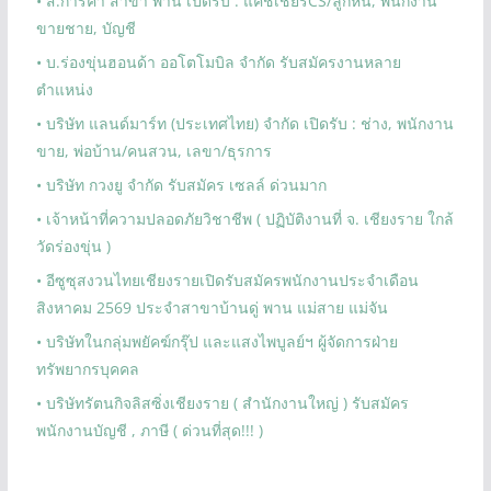
• ส.การค้า สาขา พาน เปิดรับ : แคชเชียร์CS/ลูกหนี้, พนักงาน
ขายชาย, บัญชี
• บ.ร่องขุ่นฮอนด้า ออโตโมบิล จำกัด รับสมัครงานหลาย
ตำแหน่ง
• บริษัท แลนด์มาร์ท (ประเทศไทย) จำกัด เปิดรับ : ช่าง, พนักงาน
ขาย, พ่อบ้าน/คนสวน, เลขา/ธุรการ
• บริษัท กวงยู จำกัด รับสมัคร เซลล์ ด่วนมาก
• เจ้าหน้าที่ความปลอดภัยวิชาชีพ ( ปฏิบัติงานที่ จ. เชียงราย ใกล้
วัดร่องขุ่น )
• อีซูซุสงวนไทยเชียงรายเปิดรับสมัครพนักงานประจำเดือน
สิงหาคม 2569 ประจำสาขาบ้านดู่ พาน แม่สาย แม่จัน
• บริษัทในกลุ่มพยัคฆ์กรุ๊ป และแสงไพบูลย์ฯ ผู้จัดการฝ่าย
ทรัพยากรบุคคล
• บริษัทรัตนกิจลิสซิ่งเชียงราย ( สำนักงานใหญ่ ) รับสมัคร
พนักงานบัญชี , ภาษี ( ด่วนที่สุด!!! )