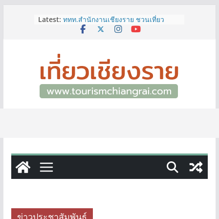
Skip
Latest:
ททท.สำนักงานเชียงราย ชวนเที่ยว
to
เชียงรายหน้าฝน ให้ชุ่มฉ่ำหัวใจไปกับ
content
“Feel All the Feelings” เที่ยวให้สนุก
เก็บแสตมป์ครบ แล้วรับของที่ระลึกสุด
พิเศษ! ทันที
เลขสวย หมวด ขจ เปิดประมูลออนไลน์
แล้ววันนี้ เลขเด่น เลขมงคล ความหมาย
ดีมีให้เลือกหลากหลายทั้ง 301 หมายเลข
3 พิกัด ที่เที่ยวชมงานเทศกาลโล้ชิงช้า
จ.เชียงราย ที่ไม่ควรพลาด!
12–16 ส.ค.นี้ เตรียมพบกับมหกรรมสุด
ยิ่งใหญ่แห่งปี “อุตสาหกรรมแฟร์ ล้านนา
ตะวันออก 2026”
ผู้ว่าฯ เชียงราย เยี่ยมชม “ป๊ะกาด Vol.2”
ยกระดับตลาดสด 100 ปี สู่พิพิธภัณฑ์
ศิลปะมีชีวิต หนุนเศรษฐกิจสร้างสรรค์
และการท่องเที่ยวของเมือง
ข่าวประชาสัมพันธ์