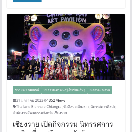
ข่าวประชาสัมพันธ์
บทความ-สาระน่ารู้-โซเชียล-อื่นๆ
เทศกาลและงาน
31 มกราคม 2023
1352 Views
Thailand Biennale Chiangrai
,
ขัวศิลปะเชียงราย
,
นิทรรศการศิลปะ
,
สำนักงานวัฒนธรรมจังหวัดเชียงราย
เชียงราย เปิดกิจกรรม นิทรรศการ