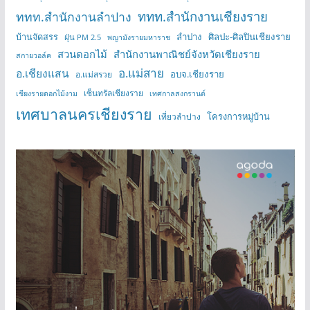
ททท.สำนักงานเชียงราย
ททท.สำนักงานลำปาง
บ้านจัดสรร
ลำปาง
ศิลปะ-ศิลปินเชียงราย
ฝุ่น PM 2.5
พญามังรายมหาราช
สวนดอกไม้
สำนักงานพาณิชย์จังหวัดเชียงราย
สกายวอล์ค
อ.แม่สาย
อ.เชียงแสน
อบจ.เชียงราย
อ.แม่สรวย
เซ็นทรัลเชียงราย
เชียงรายดอกไม้งาม
เทศกาลสงกรานต์
เทศบาลนครเชียงราย
โครงการหมู่บ้าน
เที่ยวลำปาง