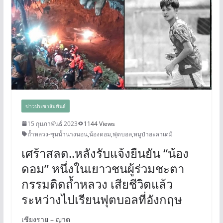
ข่าวประชาสัมพันธ์
15 กุมภาพันธ์ 2023
1144 Views
ถ้ำหลวง-ขุนน้ำนางนอน
,
น้องดอม
,
ฟุตบอล
,
หมูป่าอะคาเดมี
เศร้าสลด..หลังรับแจ้งยืนยัน “น้อง
ดอม” หนึ่งในเยาวชนผู้ร่วมชะตา
กรรมติดถ้ำหลวง เสียชีวิตแล้ว
ระหว่างไปเรียนฟุตบอลที่อังกฤษ
เชียงราย – ญาต