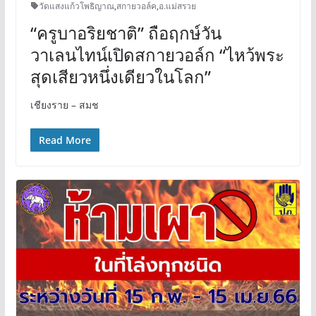
วัดแสงแก้วโพธิญาณ
,
สกายวอล์ค
,
อ.แม่สรวย
“ครูบาอริยชาติ” ถือฤกษ์วัน
วาเลนไทน์เปิดสกายวอล์ก “ไหว้พระ
สุดเสียวหนึ่งเดียวในโลก”
เชียงราย – สมช
Read More