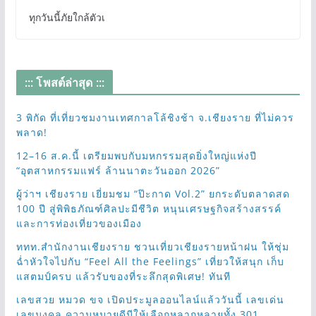
ทุกวันนี้ภัยใกล้ตัวเ
::: โพสต์ล่าสุด :::
3 พิกัด ที่เที่ยวชมงานเทศกาลโล้ชิงช้า จ.เชียงราย ที่ไม่ควร
พลาด!
12–16 ส.ค.นี้ เตรียมพบกับมหกรรมสุดยิ่งใหญ่แห่งปี
“อุตสาหกรรมแฟร์ ล้านนาตะวันออก 2026”
ผู้ว่าฯ เชียงราย เยี่ยมชม “ป๊ะกาด Vol.2” ยกระดับตลาดสด
100 ปี สู่พิพิธภัณฑ์ศิลปะมีชีวิต หนุนเศรษฐกิจสร้างสรรค์
และการท่องเที่ยวของเมือง
ททท.สำนักงานเชียงราย ชวนเที่ยวเชียงรายหน้าฝน ให้ชุ่ม
ฉ่ำหัวใจไปกับ “Feel All the Feelings” เที่ยวให้สนุก เก็บ
แสตมป์ครบ แล้วรับของที่ระลึกสุดพิเศษ! ทันที
เลขสวย หมวด ขจ เปิดประมูลออนไลน์แล้ววันนี้ เลขเด่น
เลขมงคล ความหมายดีมีให้เลือกหลากหลายทั้ง 301