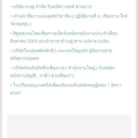
• บริษัท กวงยู จำกัด รับสมัคร เซลล์ ด่วนมาก
• เจ้าหน้าที่ความปลอดภัยวิชาชีพ ( ปฏิบัติงานที่ จ. เชียงราย ใกล้
วัดร่องขุ่น )
• อีซูซุสงวนไทยเชียงรายเปิดรับสมัครพนักงานประจำเดือน
สิงหาคม 2569 ประจำสาขาบ้านดู่ พาน แม่สาย แม่จัน
• บริษัทในกลุ่มพยัคฆ์กรุ๊ป และแสงไพบูลย์ฯ ผู้จัดการฝ่าย
ทรัพยากรบุคคล
• บริษัทรัตนกิจลิสซิ่งเชียงราย ( สำนักงานใหญ่ ) รับสมัคร
พนักงานบัญชี , ภาษี ( ด่วนที่สุด!!! )
• โรงเรียนอนุบาลคริสเตียนสันกองรับสมัครครูผู้สอน 1 อัตรา
ด่วน!!