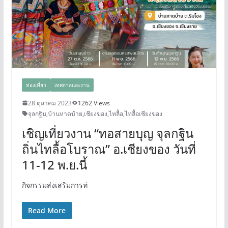
ท่องเที่ยว
เทศกาลและงาน
28 ตุลาคม 2023
1262 Views
จุลกฐิน
,
บ้านหาดบ้าย
,
เชียงของ
,
ไทลื้อ
,
ไทลื้อเชียงของ
เชิญเที่ยวงาน “ทอสายบุญ จุลกฐิน
ถิ่นไทลื้อโบราณ” อ.เชียงของ วันที่
11-12 พ.ย.นี้
กิจกรรมส่งเสริมการท่
Read More