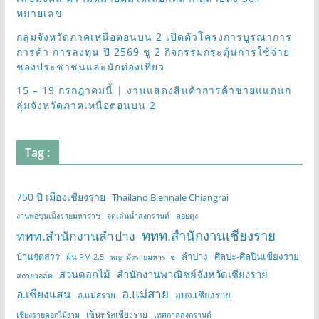
หมายเลข
กลุ่มจังหวัดภาคเหนือตอนบน 2 เปิดตัวโครงการบูรณาการ
การค้า การลงทุน ปี 2569 ชู 2 กิจกรรมกระตุ้นการใช้จ่าย
ของประชาชนและนักท่องเที่ยว
15 – 19 กรกฎาคมนี้ | งานแสดงสินค้าการค้าชายแแดนก
ลุ่มจังหวัดภาคเหนือตอนบน 2
Tag :
750 ปี เมืองเชียงราย
Thailand Biennale Chiangrai
งานพ่อขุนเม็งรายมหาราช
จุดเล่นน้ำสงกรานต์
ดอยตุง
ททท.สำนักงานเชียงราย
ททท.สำนักงานลำปาง
บ้านจัดสรร
ลำปาง
ศิลปะ-ศิลปินเชียงราย
ฝุ่น PM 2.5
พญามังรายมหาราช
สวนดอกไม้
สำนักงานพาณิชย์จังหวัดเชียงราย
สกายวอล์ค
อ.แม่สาย
อ.เชียงแสน
อบจ.เชียงราย
อ.แม่สรวย
เซ็นทรัลเชียงราย
เชียงรายดอกไม้งาม
เทศกาลสงกรานต์