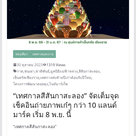
ท่องเที่ยว
เทศกาลและงาน
30 ตุลาคม 2023
1319 Views
กาด
,
ชนเผ่า
,
ชาติพันธ์
,
มูลนิธิแม่ฟ้าหลวง
,
สีสันกาสะลอง
,
เซ็นทรัลเชียงราย
,
เทศกาลส่งท้ายปีเก่าต้อนรับปีใหม่
,
โครงการพัฒนาดอยตุง
,
ไนท์มาร์เก็ต
“เทศกาลสีสันกาสะลอง” จัดเต็มจุด
เช็คอินถ่ายภาพเก๋ๆ กว่า 10 แลนด์
มาร์ค เริ่ม 8 พ.ย. นี้
“เทศกาลสีสันกาสะลอง”