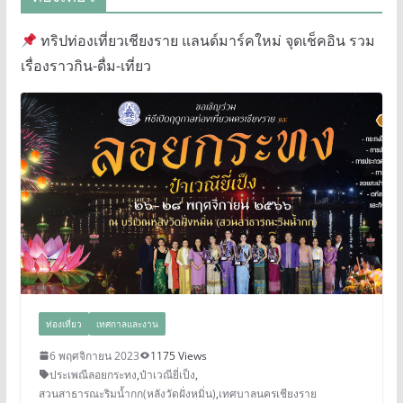
ทริปท่องเที่ยวเชียงราย แลนด์มาร์คใหม่ จุดเช็คอิน รวม
เรื่องราวกิน-ดื่ม-เที่ยว
ท่องเที่ยว
เทศกาลและงาน
6 พฤศจิกายน 2023
1175 Views
ประเพณีลอยกระทง
,
ป๋าเวณียี่เป็ง
,
สวนสาธารณะริมน้ำกก(หลังวัดฝั่งหมิ่น)
,
เทศบาลนครเชียงราย