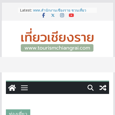
Skip
Latest:
ททท.สำนักงานเชียงราย ชวนเที่ยว
to
เชียงรายหน้าฝน ให้ชุ่มฉ่ำหัวใจไปกับ
content
“Feel All the Feelings” เที่ยวให้สนุก
เก็บแสตมป์ครบ แล้วรับของที่ระลึกสุด
พิเศษ! ทันที
เลขสวย หมวด ขจ เปิดประมูลออนไลน์
แล้ววันนี้ เลขเด่น เลขมงคล ความหมาย
ดีมีให้เลือกหลากหลายทั้ง 301 หมายเลข
3 พิกัด ที่เที่ยวชมงานเทศกาลโล้ชิงช้า
จ.เชียงราย ที่ไม่ควรพลาด!
12–16 ส.ค.นี้ เตรียมพบกับมหกรรมสุด
ยิ่งใหญ่แห่งปี “อุตสาหกรรมแฟร์ ล้านนา
ตะวันออก 2026”
ผู้ว่าฯ เชียงราย เยี่ยมชม “ป๊ะกาด Vol.2”
ยกระดับตลาดสด 100 ปี สู่พิพิธภัณฑ์
ศิลปะมีชีวิต หนุนเศรษฐกิจสร้างสรรค์
และการท่องเที่ยวของเมือง
ท่องเที่ยว