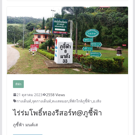
ทีพัก
21 ตุลาคม 2023
2558 Views
กางเต็นท์
,
จุดกางเต็นท์
,
ทะเลหมอก
,
ที่พักใกล้ภูชี้ฟ้า
,
อ.เทิง
ไร่ร่มโพธิ์ทองรีสอร์ท@ภูชี้ฟ้า
ภูชี้ฟ้า มนต์เส