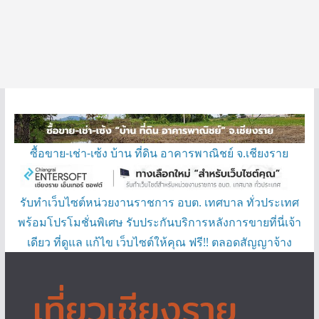
ซื้อขาย-เช่า-เซ้ง บ้าน ที่ดิน อาคารพาณิชย์ จ.เชียงราย
รับทำเว็บไซต์หน่วยงานราชการ อบต. เทศบาล ทั่วประเทศ
พร้อมโปรโมชั่นพิเศษ รับประกันบริการหลังการขายที่นี่เจ้า
เดียว ที่ดูแล แก้ไข เว็บไซต์ให้คุณ ฟรี!! ตลอดสัญญาจ้าง