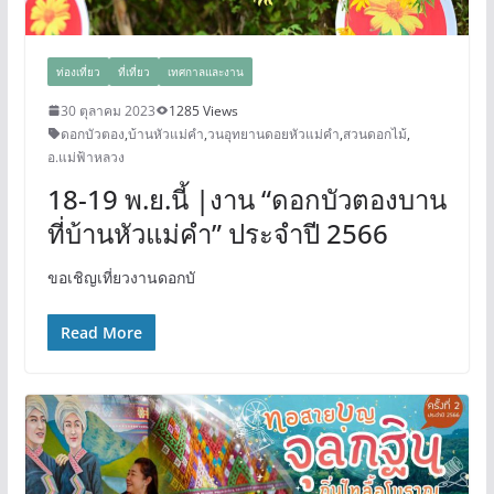
ท่องเที่ยว
ที่เที่ยว
เทศกาลและงาน
30 ตุลาคม 2023
1285 Views
ดอกบัวตอง
,
บ้านหัวแม่คำ
,
วนอุทยานดอยหัวแม่คำ
,
สวนดอกไม้
,
อ.แม่ฟ้าหลวง
18-19 พ.ย.นี้ |งาน “ดอกบัวตองบาน
ที่บ้านหัวแม่คำ” ประจำปี 2566
ขอเชิญเที่ยวงานดอกบั
Read More