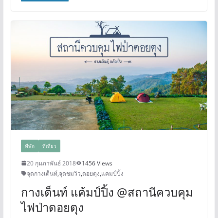
ทีพัก
ที่เที่ยว
20 กุมภาพันธ์ 2018
1456 Views
จุดกางเต็นท์
,
จุดชมวิว
,
ดอยตุง
,
แคมป์ปิ้ง
กางเต็นท์ แค้มป์ปิ้ง @สถานีควบคุม
ไฟป่าดอยตุง