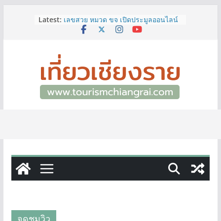
Skip
ททท.สำนักงานเชียงราย ชวนเที่ยว
Latest:
เชียงรายหน้าฝน ให้ชุ่มฉ่ำหัวใจไปกับ
to
“Feel All the Feelings” เที่ยวให้สนุก
content
เก็บแสตมป์ครบ แล้วรับของที่ระลึกสุด
พิเศษ! ทันที
เลขสวย หมวด ขจ เปิดประมูลออนไลน์
แล้ววันนี้ เลขเด่น เลขมงคล ความหมาย
ดีมีให้เลือกหลากหลายทั้ง 301 หมายเลข
3 พิกัด ที่เที่ยวชมงานเทศกาลโล้ชิงช้า
จ.เชียงราย ที่ไม่ควรพลาด!
12–16 ส.ค.นี้ เตรียมพบกับมหกรรมสุด
ยิ่งใหญ่แห่งปี “อุตสาหกรรมแฟร์ ล้านนา
ตะวันออก 2026”
ผู้ว่าฯ เชียงราย เยี่ยมชม “ป๊ะกาด Vol.2”
ยกระดับตลาดสด 100 ปี สู่พิพิธภัณฑ์
ศิลปะมีชีวิต หนุนเศรษฐกิจสร้างสรรค์
และการท่องเที่ยวของเมือง
จุดชมวิว