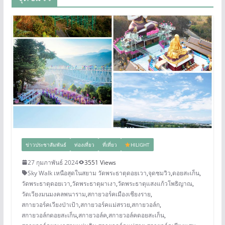
ข่าวประชาสัมพันธ์
ท่องเที่ยว
ที่เที่ยว
HILIGHT
27 กุมภาพันธ์ 2024
3551 Views
Sky Walk เหนือสุดในสยาม วัดพระธาตุดอยเวา
,
จุดชมวิว
,
ดอยสะเก็น
,
วัดพระธาตุดอยเวา
,
วัดพระธาตุผาเงา
,
วัดพระธาตุแสงแก้วโพธิญาณ
,
วัดเวียงมนมงคลพนาราม
,
สกายวอร์คเมืองเชียงราย
,
สกายวอร์คเวียงป่าเป้า
,
สกายวอร์คแม่สรวย
,
สกายวอล์ก
,
สกายวอล์กดอยสะเก็น
,
สกายวอล์ค
,
สกายวอล์คดอยสะเก็น
,