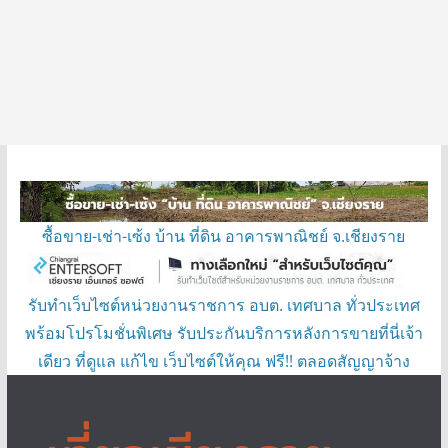
ซื้อขาย-เช่า-เซ้ง บ้าน ที่ดิน อาคารพาณิชย์ จ.เชียงราย
รับทำเว็บไซต์หน่วยงานราชการ อบต. เทศบาล ทั่วประเทศ
พร้อมโปรโมชั่นพิเศษ รับประกันบริการหลังการขายที่นี่เจ้า
เดียว ที่ดูแล แก้ไข เว็บไซต์ให้คุณ ฟรี!! ตลอดสัญญาจ้าง