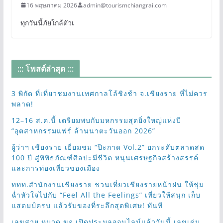
16 พฤษภาคม 2026
admin@tourismchiangrai.com
ทุกวันนี้ภัยใกล้ตัวเ
::: โพสต์ล่าสุด :::
3 พิกัด ที่เที่ยวชมงานเทศกาลโล้ชิงช้า จ.เชียงราย ที่ไม่ควร
พลาด!
12–16 ส.ค.นี้ เตรียมพบกับมหกรรมสุดยิ่งใหญ่แห่งปี
“อุตสาหกรรมแฟร์ ล้านนาตะวันออก 2026”
ผู้ว่าฯ เชียงราย เยี่ยมชม “ป๊ะกาด Vol.2” ยกระดับตลาดสด
100 ปี สู่พิพิธภัณฑ์ศิลปะมีชีวิต หนุนเศรษฐกิจสร้างสรรค์
และการท่องเที่ยวของเมือง
ททท.สำนักงานเชียงราย ชวนเที่ยวเชียงรายหน้าฝน ให้ชุ่ม
ฉ่ำหัวใจไปกับ “Feel All the Feelings” เที่ยวให้สนุก เก็บ
แสตมป์ครบ แล้วรับของที่ระลึกสุดพิเศษ! ทันที
เลขสวย หมวด ขจ เปิดประมูลออนไลน์แล้ววันนี้ เลขเด่น