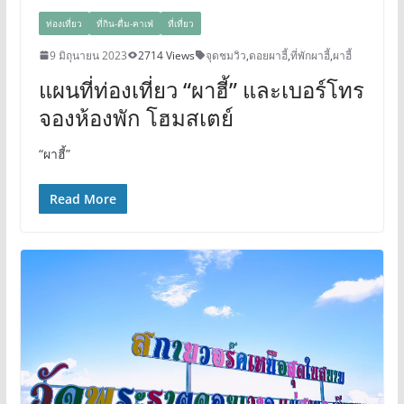
ท่องเที่ยว
ที่กิน-ดื่ม-คาเฟ่
ที่เที่ยว
9 มิถุนายน 2023
2714 Views
จุดชมวิว
,
ดอยผาฮี้
,
ที่พักผาฮี้
,
ผาฮี้
แผนที่ท่องเที่ยว “ผาฮี้” และเบอร์โทร
จองห้องพัก โฮมสเตย์
“ผาฮี้”
Read More