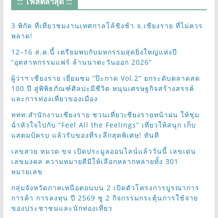
::: โพสต์ล่าสุด :::
3 พิกัด ที่เที่ยวชมงานเทศกาลโล้ชิงช้า จ.เชียงราย ที่ไม่ควร
พลาด!
12–16 ส.ค.นี้ เตรียมพบกับมหกรรมสุดยิ่งใหญ่แห่งปี
“อุตสาหกรรมแฟร์ ล้านนาตะวันออก 2026”
ผู้ว่าฯ เชียงราย เยี่ยมชม “ป๊ะกาด Vol.2” ยกระดับตลาดสด
100 ปี สู่พิพิธภัณฑ์ศิลปะมีชีวิต หนุนเศรษฐกิจสร้างสรรค์
และการท่องเที่ยวของเมือง
ททท.สำนักงานเชียงราย ชวนเที่ยวเชียงรายหน้าฝน ให้ชุ่ม
ฉ่ำหัวใจไปกับ “Feel All the Feelings” เที่ยวให้สนุก เก็บ
แสตมป์ครบ แล้วรับของที่ระลึกสุดพิเศษ! ทันที
เลขสวย หมวด ขจ เปิดประมูลออนไลน์แล้ววันนี้ เลขเด่น
เลขมงคล ความหมายดีมีให้เลือกหลากหลายทั้ง 301
หมายเลข
กลุ่มจังหวัดภาคเหนือตอนบน 2 เปิดตัวโครงการบูรณาการ
การค้า การลงทุน ปี 2569 ชู 2 กิจกรรมกระตุ้นการใช้จ่าย
ของประชาชนและนักท่องเที่ยว