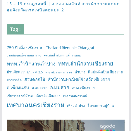
15 – 19 กรกฎาคมนี้ | งานแสดงสินค้าการค้าชายแแดนก
ลุ่มจังหวัดภาคเหนือตอนบน 2
Tag :
750 ปี เมืองเชียงราย
Thailand Biennale Chiangrai
งานพ่อขุนเม็งรายมหาราช
จุดเล่นน้ำสงกรานต์
ดอยตุง
ททท.สำนักงานเชียงราย
ททท.สำนักงานลำปาง
บ้านจัดสรร
ลำปาง
ศิลปะ-ศิลปินเชียงราย
ฝุ่น PM 2.5
พญามังรายมหาราช
สวนดอกไม้
สำนักงานพาณิชย์จังหวัดเชียงราย
สกายวอล์ค
อ.แม่สาย
อ.เชียงแสน
อบจ.เชียงราย
อ.แม่สรวย
เซ็นทรัลเชียงราย
เชียงรายดอกไม้งาม
เทศกาลสงกรานต์
เทศบาลนครเชียงราย
โครงการหมู่บ้าน
เที่ยวลำปาง