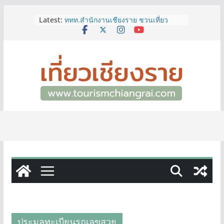
Skip
Latest:
ททท.สำนักงานเชียงราย ชวนเที่ยว
to
เชียงรายหน้าฝน ให้ชุ่มฉ่ำหัวใจไปกับ
content
“Feel All the Feelings” เที่ยวให้สนุก
เก็บแสตมป์ครบ แล้วรับของที่ระลึกสุด
พิเศษ! ทันที
เลขสวย หมวด ขจ เปิดประมูลออนไลน์
แล้ววันนี้ เลขเด่น เลขมงคล ความหมาย
ดีมีให้เลือกหลากหลายทั้ง 301 หมายเลข
3 พิกัด ที่เที่ยวชมงานเทศกาลโล้ชิงช้า
จ.เชียงราย ที่ไม่ควรพลาด!
12–16 ส.ค.นี้ เตรียมพบกับมหกรรมสุด
ยิ่งใหญ่แห่งปี “อุตสาหกรรมแฟร์ ล้านนา
ตะวันออก 2026”
ผู้ว่าฯ เชียงราย เยี่ยมชม “ป๊ะกาด Vol.2”
ยกระดับตลาดสด 100 ปี สู่พิพิธภัณฑ์
ศิลปะมีชีวิต หนุนเศรษฐกิจสร้างสรรค์
และการท่องเที่ยวของเมือง
ประมูลทะเบียนรถเลขสวย