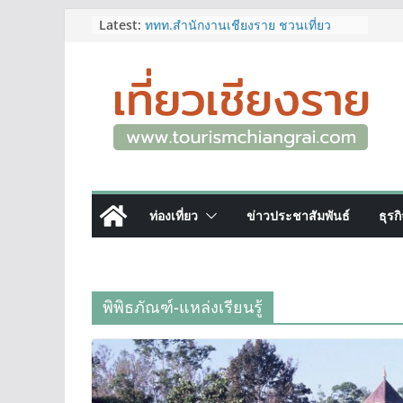
Skip
Latest:
ททท.สำนักงานเชียงราย ชวนเที่ยว
เชียงรายหน้าฝน ให้ชุ่มฉ่ำหัวใจไปกับ
to
“Feel All the Feelings” เที่ยวให้สนุก
content
เก็บแสตมป์ครบ แล้วรับของที่ระลึกสุด
พิเศษ! ทันที
เลขสวย หมวด ขจ เปิดประมูลออนไลน์
แล้ววันนี้ เลขเด่น เลขมงคล ความหมาย
ดีมีให้เลือกหลากหลายทั้ง 301 หมายเลข
3 พิกัด ที่เที่ยวชมงานเทศกาลโล้ชิงช้า
จ.เชียงราย ที่ไม่ควรพลาด!
12–16 ส.ค.นี้ เตรียมพบกับมหกรรมสุด
ท่องเที่ยว
ข่าวประชาสัมพันธ์
ธุรก
ยิ่งใหญ่แห่งปี “อุตสาหกรรมแฟร์ ล้านนา
ตะวันออก 2026”
ผู้ว่าฯ เชียงราย เยี่ยมชม “ป๊ะกาด Vol.2”
ยกระดับตลาดสด 100 ปี สู่พิพิธภัณฑ์
ศิลปะมีชีวิต หนุนเศรษฐกิจสร้างสรรค์
พิพิธภัณฑ์-แหล่งเรียนรู้
และการท่องเที่ยวของเมือง