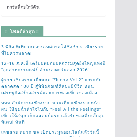
ทุกวันนี้ภัยใกล้ตัวเ
::: โพสต์ล่าสุด :::
3 พิกัด ที่เที่ยวชมงานเทศกาลโล้ชิงช้า จ.เชียงราย
ที่ไม่ควรพลาด!
12–16 ส.ค.นี้ เตรียมพบกับมหกรรมสุดยิ่งใหญ่แห่งปี
“อุตสาหกรรมแฟร์ ล้านนาตะวันออก 2026”
ผู้ว่าฯ เชียงราย เยี่ยมชม “ป๊ะกาด Vol.2” ยกระดับ
ตลาดสด 100 ปี สู่พิพิธภัณฑ์ศิลปะมีชีวิต หนุน
เศรษฐกิจสร้างสรรค์และการท่องเที่ยวของเมือง
ททท.สำนักงานเชียงราย ชวนเที่ยวเชียงรายหน้า
ฝน ให้ชุ่มฉ่ำหัวใจไปกับ “Feel All the Feelings”
เที่ยวให้สนุก เก็บแสตมป์ครบ แล้วรับของที่ระลึกสุด
พิเศษ! ทันที
เลขสวย หมวด ขจ เปิดประมูลออนไลน์แล้ววันนี้