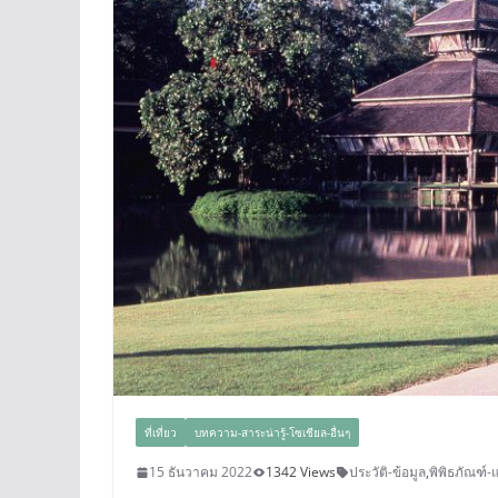
ที่เที่ยว
บทความ-สาระน่ารู้-โซเชียล-อื่นๆ
15 ธันวาคม 2022
1342 Views
ประวัติ-ข้อมูล
,
พิพิธภัณฑ์-แ