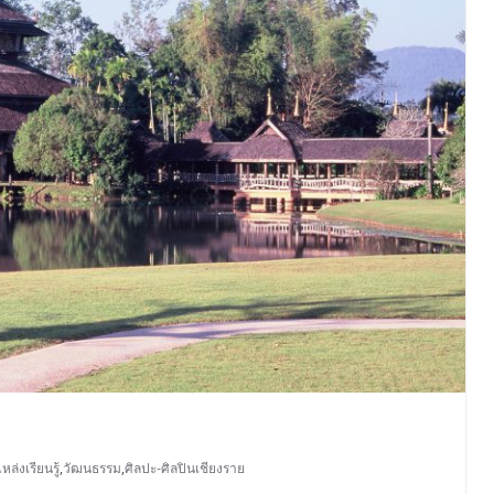
หล่งเรียนรู้
,
วัฒนธรรม
,
ศิลปะ-ศิลปินเชียงราย