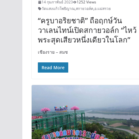
14 กุมภาพันธ์ 2023
1252 Views
วัดแสงแก้วโพธิญาณ
,
สกายวอล์ค
,
อ.แม่สรวย
“ครูบาอริยชาติ” ถือฤกษ์วัน
วาเลนไทน์เปิดสกายวอล์ก “ไหว้
พระสุดเสียวหนึ่งเดียวในโลก”
เชียงราย – สมช
Read More