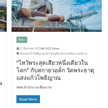
ที่เที่ยว
22 สิงหาคม 2023
1422 Views
วัดแสงแก้วโพธิญาณ
,
สกายวอล์ก
,
สกายวอล์ค
,
อ.แม่สรวย
“ไหว้พระสุดเสียวหนึ่งเดียวใน
โลก” กับสกายวอล์ก วัดพระธาตุ
แสงแก้วโพธิญาณ
น
ททท.สำนักงานเชียงราย
Read More