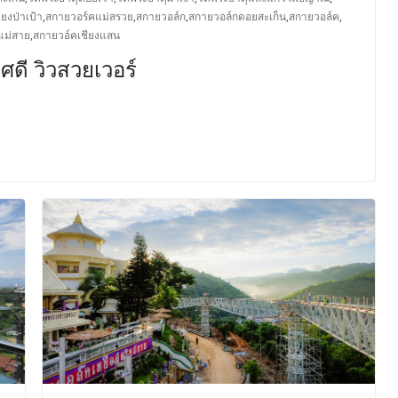
ยงป่าเป้า
,
สกายวอร์คแม่สรวย
,
สกายวอล์ก
,
สกายวอล์กดอยสะเก็น
,
สกายวอล์ค
,
แม่สาย
,
สกายวอ์คเชียงแสน
ดี วิวสวยเวอร์