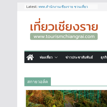
Skip
Latest:
ททท.สำนักงานเชียงราย ชวนเที่ยว
เชียงรายหน้าฝน ให้ชุ่มฉ่ำหัวใจไปกับ
to
“Feel All the Feelings” เที่ยวให้สนุก
content
เก็บแสตมป์ครบ แล้วรับของที่ระลึกสุด
พิเศษ! ทันที
เลขสวย หมวด ขจ เปิดประมูลออนไลน์
แล้ววันนี้ เลขเด่น เลขมงคล ความหมาย
ดีมีให้เลือกหลากหลายทั้ง 301 หมายเลข
3 พิกัด ที่เที่ยวชมงานเทศกาลโล้ชิงช้า
จ.เชียงราย ที่ไม่ควรพลาด!
12–16 ส.ค.นี้ เตรียมพบกับมหกรรมสุด
ท่องเที่ยว
ข่าวประชาสัมพันธ์
ธุรก
ยิ่งใหญ่แห่งปี “อุตสาหกรรมแฟร์ ล้านนา
ตะวันออก 2026”
ผู้ว่าฯ เชียงราย เยี่ยมชม “ป๊ะกาด Vol.2”
ยกระดับตลาดสด 100 ปี สู่พิพิธภัณฑ์
ศิลปะมีชีวิต หนุนเศรษฐกิจสร้างสรรค์
สกายวอล์ค
และการท่องเที่ยวของเมือง