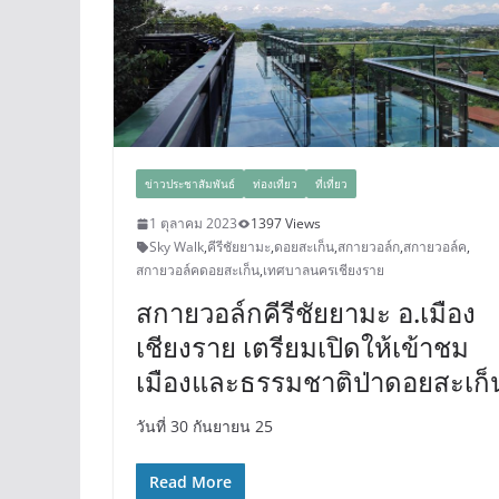
ข่าวประชาสัมพันธ์
ท่องเที่ยว
ที่เที่ยว
1 ตุลาคม 2023
1397 Views
Sky Walk
,
คีรีชัยยามะ
,
ดอยสะเก็น
,
สกายวอล์ก
,
สกายวอล์ค
,
สกายวอล์คดอยสะเก็น
,
เทศบาลนครเชียงราย
สกายวอล์กคีรีชัยยามะ อ.เมือง
เชียงราย เตรียมเปิดให้เข้าชม
เมืองและธรรมชาติป่าดอยสะเก็
วันที่ 30 กันยายน 25
Read More