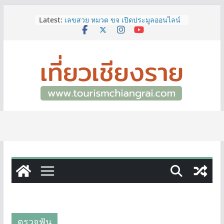
Skip
Latest:
เลขสวย หมวด ขจ เปิดประมูลออนไลน์
to
แล้ววันนี้ เลขเด่น เลขมงคล ความหมาย
content
ดีมีให้เลือกหลากหลายทั้ง 301 หมายเลข
3 พิกัด ที่เที่ยวชมงานเทศกาลโล้ชิงช้า
จ.เชียงราย ที่ไม่ควรพลาด!
12–16 ส.ค.นี้ เตรียมพบกับมหกรรมสุด
ยิ่งใหญ่แห่งปี “อุตสาหกรรมแฟร์ ล้านนา
ตะวันออก 2026”
ผู้ว่าฯ เชียงราย เยี่ยมชม “ป๊ะกาด Vol.2”
ยกระดับตลาดสด 100 ปี สู่พิพิธภัณฑ์
ศิลปะมีชีวิต หนุนเศรษฐกิจสร้างสรรค์
และการท่องเที่ยวของเมือง
ททท.สำนักงานเชียงราย ชวนเที่ยว
เชียงรายหน้าฝน ให้ชุ่มฉ่ำหัวใจไปกับ
“Feel All the Feelings” เที่ยวให้สนุก
เก็บแสตมป์ครบ แล้วรับของที่ระลึกสุด
พิเศษ! ทันที
ตรวจฟัน