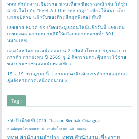
ททท.สำนักงานเชียงราย ชวนเที่ยวเชียงรายหน้าฝน ให้ชุ่ม
ฉ่ำหัวใจไปกับ “Feel All the Feelings” เที่ยวให้สนุก เก็บ
แสตมป์ครบ แล้วรับของที่ระลึกสุดพิเศษ! ทันที
เลขสวย หมวด ขจ เปิดประมูลออนไลน์แล้ววันนี้ เลขเด่น
เลขมงคล ความหมายดีมีให้เลือกหลากหลายทั้ง 301
หมายเลข
กลุ่มจังหวัดภาคเหนือตอนบน 2 เปิดตัวโครงการบูรณาการ
การค้า การลงทุน ปี 2569 ชู 2 กิจกรรมกระตุ้นการใช้จ่าย
ของประชาชนและนักท่องเที่ยว
15 – 19 กรกฎาคมนี้ | งานแสดงสินค้าการค้าชายแแดนก
ลุ่มจังหวัดภาคเหนือตอนบน 2
Tag :
750 ปี เมืองเชียงราย
Thailand Biennale Chiangrai
งานพ่อขุนเม็งรายมหาราช
จุดเล่นน้ำสงกรานต์
ดอยตุง
ททท.สำนักงานเชียงราย
ททท.สำนักงานลำปาง