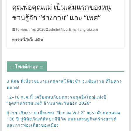
คุณพ่อคุณแม่ เป็นเล่มแรกของหนู
ชวนรู้จัก “ร่างกาย” และ “เพศ”
16 พฤษภาคม 2026
admin@tourismchiangrai.com
ทุกวันนี้ภัยใกล้ตัวเ
::: โพสต์ล่าสุด :::
3 พิกัด ที่เที่ยวชมงานเทศกาลโล้ชิงช้า จ.เชียงราย ที่ไม่ควร
พลาด!
12–16 ส.ค.นี้ เตรียมพบกับมหกรรมสุดยิ่งใหญ่แห่งปี
“อุตสาหกรรมแฟร์ ล้านนาตะวันออก 2026”
ผู้ว่าฯ เชียงราย เยี่ยมชม “ป๊ะกาด Vol.2” ยกระดับตลาดสด
100 ปี สู่พิพิธภัณฑ์ศิลปะมีชีวิต หนุนเศรษฐกิจสร้างสรรค์
และการท่องเที่ยวของเมือง