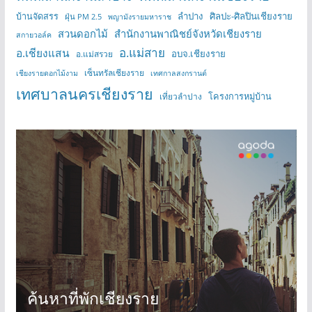
บ้านจัดสรร
ลำปาง
ศิลปะ-ศิลปินเชียงราย
ฝุ่น PM 2.5
พญามังรายมหาราช
สวนดอกไม้
สำนักงานพาณิชย์จังหวัดเชียงราย
สกายวอล์ค
อ.แม่สาย
อ.เชียงแสน
อบจ.เชียงราย
อ.แม่สรวย
เซ็นทรัลเชียงราย
เชียงรายดอกไม้งาม
เทศกาลสงกรานต์
เทศบาลนครเชียงราย
โครงการหมู่บ้าน
เที่ยวลำปาง