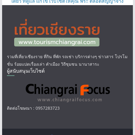
เดียว ที่ดูแล แก้ไข เว็บไซต์ให้คุณ ฟรี!! ตลอดสัญญาจ้าง
รวมที่เที่ยวเชียงราย ที่กิน ที่พัก รถเช่า บริการต่างๆ ข่าวสาร โปรโม
ชั่น ร้อยแปดเรื่องเล่า คำเมือง วิถีชุมชน นานาสาระ
ผู้สนับสนุนเว็บไซต์
ติดต่อโฆษณา : 0957283723