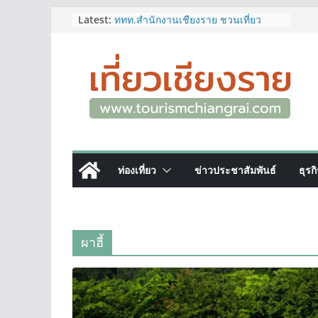
Skip
Latest:
ททท.สำนักงานเชียงราย ชวนเที่ยว
เชียงรายหน้าฝน ให้ชุ่มฉ่ำหัวใจไปกับ
to
“Feel All the Feelings” เที่ยวให้สนุก
content
เก็บแสตมป์ครบ แล้วรับของที่ระลึกสุด
พิเศษ! ทันที
เลขสวย หมวด ขจ เปิดประมูลออนไลน์
แล้ววันนี้ เลขเด่น เลขมงคล ความหมาย
ดีมีให้เลือกหลากหลายทั้ง 301 หมายเลข
3 พิกัด ที่เที่ยวชมงานเทศกาลโล้ชิงช้า
จ.เชียงราย ที่ไม่ควรพลาด!
12–16 ส.ค.นี้ เตรียมพบกับมหกรรมสุด
ท่องเที่ยว
ข่าวประชาสัมพันธ์
ธุรก
ยิ่งใหญ่แห่งปี “อุตสาหกรรมแฟร์ ล้านนา
ตะวันออก 2026”
ผู้ว่าฯ เชียงราย เยี่ยมชม “ป๊ะกาด Vol.2”
ยกระดับตลาดสด 100 ปี สู่พิพิธภัณฑ์
ศิลปะมีชีวิต หนุนเศรษฐกิจสร้างสรรค์
ผาฮี้
และการท่องเที่ยวของเมือง