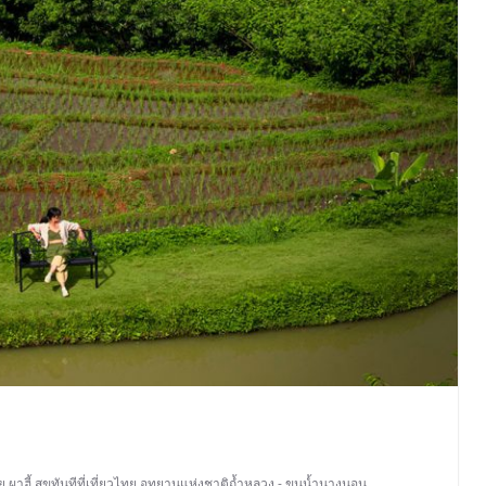
ย
,
ผาฮี้
,
สุขทันทีที่เที่ยวไทย
,
อุทยานแห่งชาติถ้ำหลวง - ขุนน้ำนางนอน
,