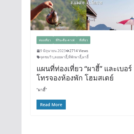
ท่องเที่ยว
ที่กิน-ดื่ม-คาเฟ่
ที่เที่ยว
9 มิถุนายน 2023
2714 Views
จุดชมวิว
,
ดอยผาฮี้
,
ที่พักผาฮี้
,
ผาฮี้
แผนที่ท่องเที่ยว “ผาฮี้” และเบอร์
โทรจองห้องพัก โฮมสเตย์
“ผาฮี้”
Read More