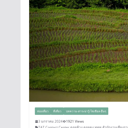
ท่องเที่ยว
ที่เที่ยว
บทความ-สาระน่ารู้-โซเชียล-อื่นๆ
3 มกราคม 2024
1921 Views
TAT Contact Center
,
ดอยช้าง
,
ดอยตุง
,
ททท.สำนักงานเชียงรา